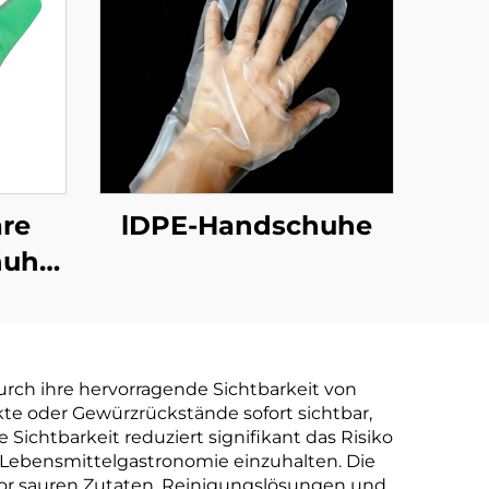
re
lDPE-Handschuhe
huhe
aubar
r aus
tärke
ch ihre hervorragende Sichtbarkeit von
te oder Gewürzrückstände sofort sichtbar,
chtbarkeit reduziert signifikant das Risiko
r Lebensmittelgastronomie einzuhalten. Die
vor sauren Zutaten, Reinigungslösungen und