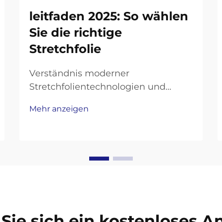
leitfaden 2025: So wählen
Sie die richtige
Stretchfolie
Verständnis moderner
Stretchfolientechnologien und
Anwendungen Die Welt der
Mehr anzeigen
Verpackungslösungen entwickelt
sich kontinuierlich weiter, und
Stretchfolien bleiben an vorderster
Front innovativer industrieller
Verpackungsmaterialien. Mit dem
Annähern des Jahres 2025
entwickelt sich auch die
Technologie dahinter...
Sie sich ein kostenloses 