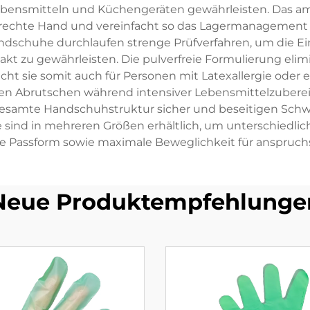
ebensmitteln und Küchengeräten gewährleisten. Das am
die rechte Hand und vereinfacht so das Lagermanagement 
andschuhe durchlaufen strenge Prüfverfahren, um die Ei
kt zu gewährleisten. Die pulverfreie Formulierung elim
ht sie somit auch für Personen mit Latexallergie oder e
en Abrutschen während intensiver Lebensmittelzubereitu
 gesamte Handschuhstruktur sicher und beseitigen Schwa
ind in mehreren Größen erhältlich, um unterschiedlic
le Passform sowie maximale Beweglichkeit für anspruch
Neue Produktempfehlunge