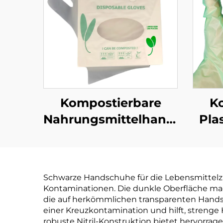
Kompostierbare
K
Nahrungsmittelhandschuhe
Pla
Biologisch abbaubar
Biol
& kompostierbar aus
& ko
PLA PBAT Maisstärke
PLA 
Schwarze Handschuhe für die Lebensmittelz
Material
Kontaminationen. Die dunkle Oberfläche mac
die auf herkömmlichen transparenten Handsc
einer Kreuzkontamination und hilft, strenge
robuste Nitril-Konstruktion bietet hervorr