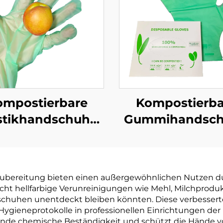
ompostierbare
Kompostierba
stikhandschuhe
Gummihandsc
ogisch abbaubar
Biologisch abb
mpostierbar aus
& kompostierba
PBAT Maisstärke
PLA PBAT Maiss
ubereitung bieten einen außergewöhnlichen Nutzen dur
Material
Material
ht hellfarbige Verunreinigungen wie Mehl, Milchproduk
huhen unentdeckt bleiben könnten. Diese verbesserte Si
 Hygieneprotokolle in professionellen Einrichtungen de
agende chemische Beständigkeit und schützt die Hände 