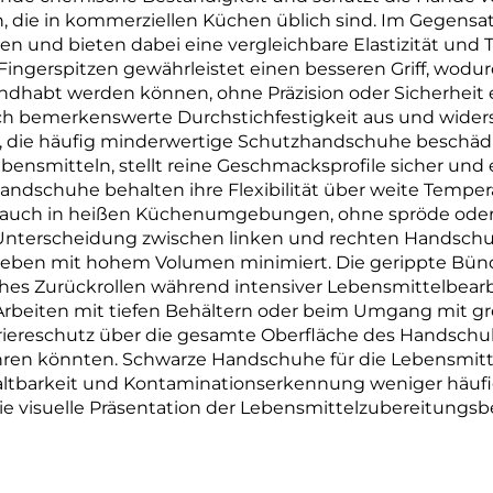
, die in kommerziellen Küchen üblich sind. Im Gegensatz
en und bieten dabei eine vergleichbare Elastizität und 
Fingerspitzen gewährleistet einen besseren Griff, wodu
ndhabt werden können, ohne Präzision oder Sicherheit
ch bemerkenswerte Durchstichfestigkeit aus und wider
die häufig minderwertige Schutzhandschuhe beschädig
nsmitteln, stellt reine Geschmacksprofile sicher und e
Handschuhe behalten ihre Flexibilität über weite Tempe
ls auch in heißen Küchenumgebungen, ohne spröde oder
Unterscheidung zwischen linken und rechten Handschuhe
trieben mit hohem Volumen minimiert. Die gerippte Bün
hes Zurückrollen während intensiver Lebensmittelbear
Arbeiten mit tiefen Behältern oder beim Umgang mit gr
riereschutz über die gesamte Oberfläche des Handschuh
ren könnten. Schwarze Handschuhe für die Lebensmitt
 Haltbarkeit und Kontaminationserkennung weniger häu
die visuelle Präsentation der Lebensmittelzubereitungs