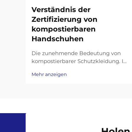
Verständnis der
Zertifizierung von
kompostierbaren
Handschuhen
Die zunehmende Bedeutung von
kompostierbarer Schutzkleidung. In
einer Zeit, in der
Mehr anzeigen
Umweltbewusstsein und
Arbeitssicherheit
zusammenkommen, ist die
Zertifizierung kompostierbarer
Handschuhe für Unternehmen und
Verbraucher alike zu einer
entscheidenden Überlegung
Holen 