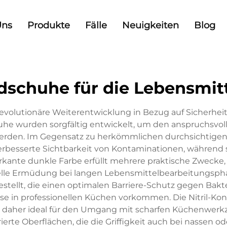
Uns
Produkte
Fälle
Neuigkeiten
Blog
schuhe für die Lebensmit
volutionäre Weiterentwicklung in Bezug auf Sicherheit 
huhe wurden sorgfältig entwickelt, um den anspruchsvo
erden. Im Gegensatz zu herkömmlichen durchsichtig
esserte Sichtbarkeit von Kontaminationen, während si
rkante dunkle Farbe erfüllt mehrere praktische Zwecke
suelle Ermüdung bei langen Lebensmittelbearbeitungsph
gestellt, die einen optimalen Barriere-Schutz gegen Ba
ise in professionellen Küchen vorkommen. Die Nitril-K
ch daher ideal für den Umgang mit scharfen Küchenwer
rte Oberflächen, die die Griffigkeit auch bei nassen o