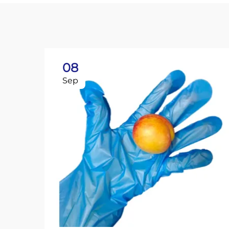
08
Sep