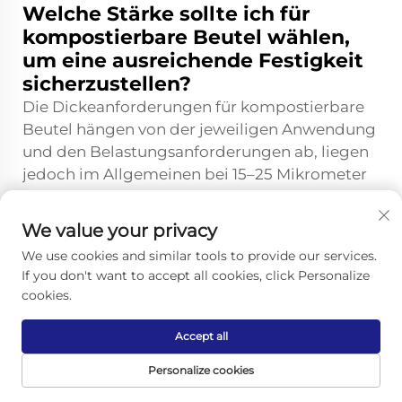
Welche Stärke sollte ich für
kompostierbare Beutel wählen,
um eine ausreichende Festigkeit
sicherzustellen?
Die Dickeanforderungen für kompostierbare
Beutel hängen von der jeweiligen Anwendung
und den Belastungsanforderungen ab, liegen
jedoch im Allgemeinen bei 15–25 Mikrometer
für leichte Anwendungen und bei über 50
Mikrometer für schwere Einsatzgebiete. Im
We value your privacy
Gegensatz zu konventionellen Kunststoffen,
We use cookies and similar tools to provide our services.
bei denen die Dicke direkt mit der Festigkeit
If you don't want to accept all cookies, click Personalize
korreliert, profitieren kompostierbare
cookies.
Materialien stärker von optimierten
Zusammensetzungen und
Accept all
Verarbeitungstechniken. Die Beratung durch
Personalize cookies
Hersteller zu spezifischen
Leistungsanforderungen – statt lediglich eine