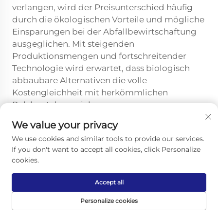
verlangen, wird der Preisunterschied häufig
durch die ökologischen Vorteile und mögliche
Einsparungen bei der Abfallbewirtschaftung
ausgeglichen. Mit steigenden
Produktionsmengen und fortschreitender
Technologie wird erwartet, dass biologisch
abbaubare Alternativen die volle
Kostengleichheit mit herkömmlichen
Polybeuteln erreichen.
We value your privacy
We use cookies and similar tools to provide our services.
Vorherige:
Warum sollten umweltfreundliche Handschuhe gegenüber herkömmlichen Einweg-Optionen bevorzugt werden?
If you don't want to accept all cookies, click Personalize
cookies.
Nächste:
Wie erfüllen kompostierbare Kunststofftaschen die sich weiterentwickelnden Umweltvorschriften?
Accept all
Personalize cookies