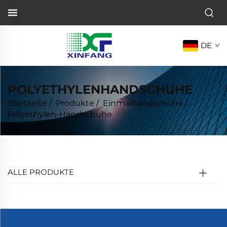
DE
POLYETHYLENHANDSCHUHE
Startseite
/
Produkte
/
Einmalhandschuhe
/
Polyethylen-Handschuhe
ALLE PRODUKTE