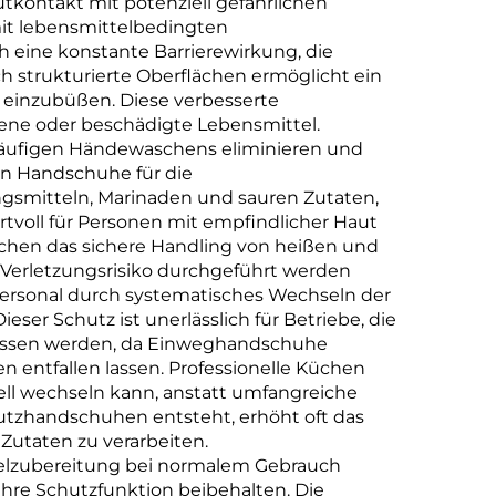
tkontakt mit potenziell gefährlichen
mit lebensmittelbedingten
h eine konstante Barrierewirkung, die
h strukturierte Oberflächen ermöglicht ein
n einzubüßen. Diese verbesserte
sene oder beschädigte Lebensmittel.
 häufigen Händewaschens eliminieren und
en Handschuhe für die
gsmitteln, Marinaden und sauren Zutaten,
tvoll für Personen mit empfindlicher Haut
hen das sichere Handling von heißen und
Verletzungsrisiko durchgeführt werden
npersonal durch systematisches Wechseln der
r Schutz ist unerlässlich für Betriebe, die
elassen werden, da Einweghandschuhe
 entfallen lassen. Professionelle Küchen
nell wechseln kann, anstatt umfangreiche
tzhandschuhen entsteht, erhöht oft das
 Zutaten zu verarbeiten.
telzubereitung bei normalem Gebrauch
hre Schutzfunktion beibehalten. Die