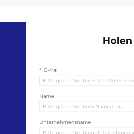
zusammenkommen, ist die
Zertifizierung kompostierbarer
Handschuhe für Unternehmen und
Verbraucher alike zu einer
entscheidenden Überlegung
Holen 
geworden. Diese innovativen
Schutzprodukte...
E-Mail
Name
Unternehmensname