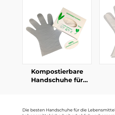
Kompostierbare
Handschuhe für
Lebensmittelzubereitung
Han
Biologisch abbaubar
Leb
& Kompostierbar aus
kom
Die besten Handschuhe für die Lebensmittelzu
PLA PBAT Maisstärke
PLA 