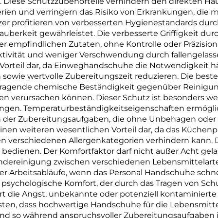
. Diese Schutzzubehörteile verhindern den direkten Hau
Material
rien und verringern das Risiko von Erkrankungen, die 
er profitieren von verbesserten Hygienestandards durc
berkeit gewährleistet. Die verbesserte Griffigkeit durc
er empfindlichen Zutaten, ohne Kontrolle oder Präzisio
uktivität und weniger Verschwendung durch fallengelas
en Vorteil dar, da Einweghandschuhe die Notwendigkeit
 sowie wertvolle Zubereitungszeit reduzieren. Die best
rragende chemische Beständigkeit gegenüber Reinigun
en verursachen können. Dieser Schutz ist besonders wer
gen. Temperaturbeständigkeitseigenschaften ermöglic
ch der Zubereitungsaufgaben, die ohne Unbehagen oder 
einen weiteren wesentlichen Vorteil dar, da das Küche
erschiedenen Allergenkategorien verhindern kann. Diese
 bedienen. Der Komfortfaktor darf nicht außer Acht g
ndereinigung zwischen verschiedenen Lebensmittelarten
z der Arbeitsabläufe, wenn das Personal Handschuhe sch
sychologische Komfort, der durch das Tragen von Schu
rt die Angst, unbekannte oder potenziell kontaminierte
isten, dass hochwertige Handschuhe für die Lebensmit
nd so während anspruchsvoller Zubereitungsaufgaben i