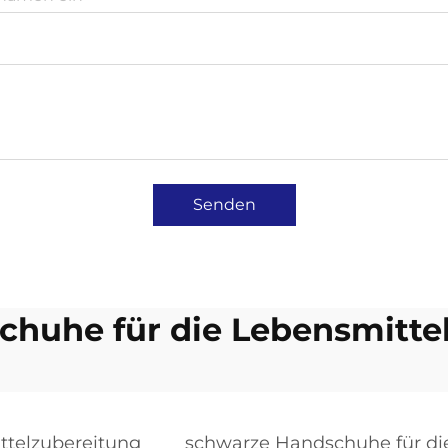
Senden
chuhe für die Lebensmitte
ttelzubereitung
schwarze Handschuhe für di