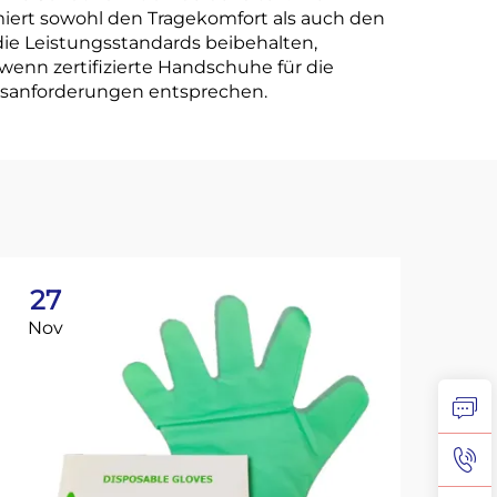
imiert sowohl den Tragekomfort als auch den
ie Leistungsstandards beibehalten,
 wenn zertifizierte Handschuhe für die
nsanforderungen entsprechen.
27
2
Nov
No