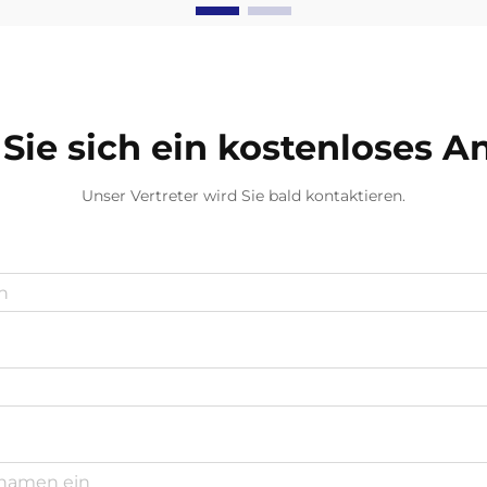
unsere Entscheidungen bei der
persönlichen Schutzausrüstung
prägt, haben kompostierbare
Handschuhe sich als revolutionäre
Lösung für die zunehmende...
Sie sich ein kostenloses 
Unser Vertreter wird Sie bald kontaktieren.