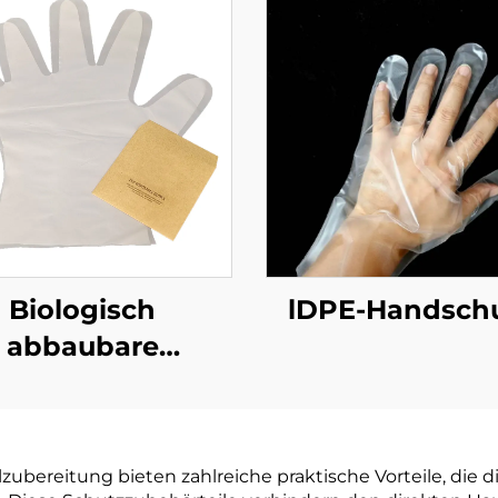
Biologisch
lDPE-Handsch
abbaubare
dschuhe für den
ensmitteldienst,
postierbar aus
bereitung bieten zahlreiche praktische Vorteile, die di
PBAT Maisstärke