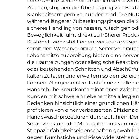
Lebensmittelsicherheit erheblich verbessern
Material
Zutaten, stoppen die Übertragung von Bakte
Krankheitserregern verbunden sind. Die Nutz
während längerer Zubereitungsphasen die Sau
sicheres Handling von nassen, rutschigen od
Beweglichkeit führt direkt zu höherer Prod
Kosteneffizienz stellt einen weiteren groß
somit den Wasserverbrauch, Seifenverbrauch
Lebensmittelzubereitung bieten eine hervo
die Hautreizungen oder allergische Reaktion
oder bestehenden Schnitten und Abschürfun
kalten Zutaten und erweitern so den Berei
können. Allergenkontrollfunktionen stellen 
Handschuhe Kreuzkontaminationen zwischen v
Kunden mit schweren Lebensmittelallergien
Bedenken hinsichtlich einer gründlichen Hä
profitieren von einer verbesserten Effizien
Händewaschprozeduren durchzuführen. Der p
Selbstvertrauen der Mitarbeiter und verringe
Strapazierfähigkeitseigenschaften gewährle
gegen Durchstiche und Risse widerstehen u