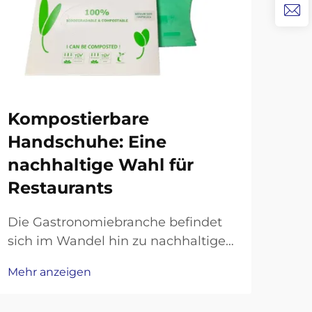
Kompostierbare
Si
Handschuhe: Eine
Pl
nachhaltige Wahl für
um
Restaurants
Wa
Die Gastronomiebranche befindet
Die
sich im Wandel hin zu nachhaltigen
Ver
Praktiken, wobei Restaurants
Unt
Mehr anzeigen
Mehr
zunehmend umweltfreundliche
alik
Alternativen zu herkömmlichen
gew