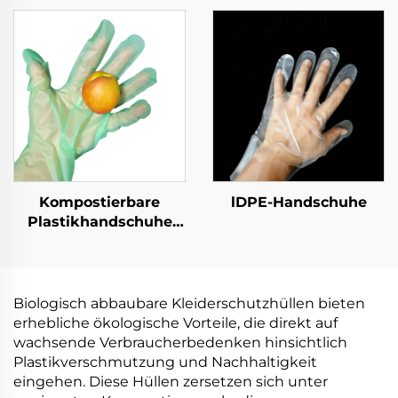
kompostierbar aus
kompostierbar aus
PLA PBAT Maisstärke-
PLA PBAT Maisstärke
Material
Material
Kompostierbare
lDPE-Handschuhe
Plastikhandschuhe
Biologisch abbaubar &
kompostierbar aus
PLA PBAT Maisstärke
Material
Biologisch abbaubare Kleiderschutzhüllen bieten
erhebliche ökologische Vorteile, die direkt auf
wachsende Verbraucherbedenken hinsichtlich
Plastikverschmutzung und Nachhaltigkeit
eingehen. Diese Hüllen zersetzen sich unter