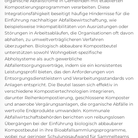
organische Abfallströme in Gemeinden mit etablierten
Kompostierungsprogrammen verarbeiten. Diese
Integrationsfähigkeit beseitigt häufige Hindernisse für die
Einführung nachhaltiger Abfallbewirtschaftung, wie
beispielsweise Inkompatibilitäten von Ausrüstungen oder
Störungen in Arbeitsabläufen, die Organisationen oft davon
abhalten, zu umweltverträglicheren Verfahren
überzugehen. Biologisch abbaubare Kompostbeutel
unterstützen sowohl Wohngebiet-spezifische
Abholsysteme als auch gewerbliche
Abfallentsorgungsverträge, indem sie ein konsistentes
Leistungsprofil bieten, das den Anforderungen von
Entsorgungsdienstleistern und Verarbeitungsstandards von
Anlagen entspricht. Die Beutel lassen sich effektiv in
verschiedene Kompostiertechnologien integrieren,
darunter Reihenkompostierung, geschlossene Komposter
und anaerobe Vergärungsanlagen, die organische Abfälle in
wertvolle Endprodukte umwandeln. Kommunale
Abfallwirtschaftsbehörden berichten von reibungslosen
Übergängen bei der Einführung biologisch abbaubarer
Kompostbeutel in ihre Bioabfallsammlungsprogramme,
wobei nur geringer Schulungsaufwand für Sammelteams