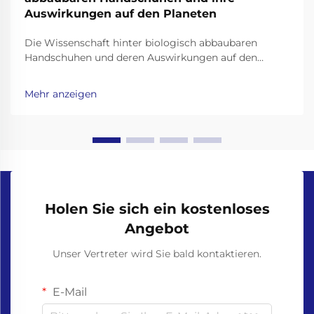
Auswirkungen auf den Planeten
Die Wissenschaft hinter biologisch abbaubaren
Handschuhen und deren Auswirkungen auf den
Planeten Biologisch abbaubare Handschuhe haben
sich als vielversprechende Lösung für die
Mehr anzeigen
Plastikmüllkrise herauskristallisiert, doch ihre
Wirksamkeit hängt von der Wissenschaft hinter ihren
Materialien und dem Zersetzungsprozess ab. Unl...
Holen Sie sich ein kostenloses
Angebot
Unser Vertreter wird Sie bald kontaktieren.
E-Mail