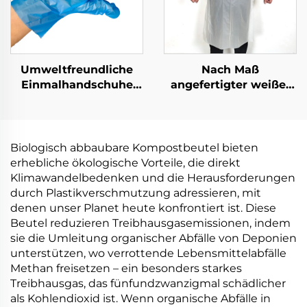
Umweltfreundliche
Nach Maß
Einmalhandschuhe
angefertigter weißer
Biologisch abbaubar &
schulterloser Schürze
kompostierbar aus
aus Polyethylen-
PLA PBAT Maisstärke
Schürzen
Material
Biologisch abbaubare Kompostbeutel bieten
erhebliche ökologische Vorteile, die direkt
Klimawandelbedenken und die Herausforderungen
durch Plastikverschmutzung adressieren, mit
denen unser Planet heute konfrontiert ist. Diese
Beutel reduzieren Treibhausgasemissionen, indem
sie die Umleitung organischer Abfälle von Deponien
unterstützen, wo verrottende Lebensmittelabfälle
Methan freisetzen – ein besonders starkes
Treibhausgas, das fünfundzwanzigmal schädlicher
als Kohlendioxid ist. Wenn organische Abfälle in