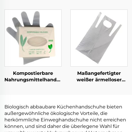
biologisch abbaubar &
Lebensmitteldienst,
kompostierbar aus
kompostierbar aus
PLA PBAT Maisstärke
PLA PBAT Maisstärke
Material
Material
Kompostierbare
Maßangefertigter
Nahrungsmittelhandschuhe
weißer ärmelloser
Biologisch abbaubar &
Schürze Pplastik
kompostierbar aus
Einwegprodukt
PLA PBAT Maisstärke
Material
Biologisch abbaubare Küchenhandschuhe bieten
außergewöhnliche ökologische Vorteile, die
herkömmliche Einweghandschuhe nicht erreichen
können, und sind daher die überlegene Wahl für