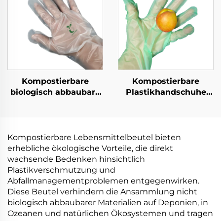
Kompostierbare
Kompostierbare
biologisch abbaubare
Plastikhandschuhe
Handschuhe
Biologisch abbaubar &
Biologisch abbaubar &
kompostierbar aus
kompostierbar aus
PLA PBAT Maisstärke
PLA PBAT Maisstärke
Material
Kompostierbare Lebensmittelbeutel bieten
Material
erhebliche ökologische Vorteile, die direkt
wachsende Bedenken hinsichtlich
Plastikverschmutzung und
Abfallmanagementproblemen entgegenwirken.
Diese Beutel verhindern die Ansammlung nicht
biologisch abbaubarer Materialien auf Deponien, in
Ozeanen und natürlichen Ökosystemen und tragen