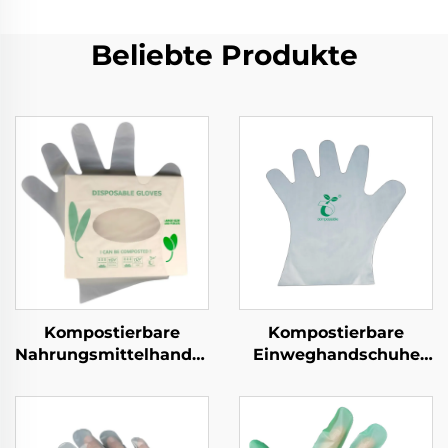
Beliebte Produkte
Kompostierbare
Kompostierbare
Nahrungsmittelhandschuhe
Einweghandschuhe
Biologisch abbaubar &
Biologisch abbaubar &
kompostierbar aus
kompostierbar aus
PLA PBAT Maisstärke
PLA PBAT Maisstärke
Material
Material