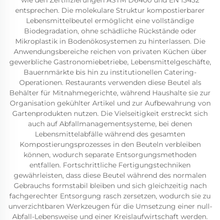
wie den Zertifizierungen ASTM D6400 und EN 13432
entsprechen. Die molekulare Struktur kompostierbarer
Lebensmittelbeutel ermöglicht eine vollständige
Biodegradation, ohne schädliche Rückstände oder
Mikroplastik in Bodenökosystemen zu hinterlassen. Die
Anwendungsbereiche reichen von privaten Küchen über
gewerbliche Gastronomiebetriebe, Lebensmittelgeschäfte,
Bauernmärkte bis hin zu institutionellen Catering-
Operationen. Restaurants verwenden diese Beutel als
Behälter für Mitnahmegerichte, während Haushalte sie zur
Organisation gekühlter Artikel und zur Aufbewahrung von
Gartenprodukten nutzen. Die Vielseitigkeit erstreckt sich
auch auf Abfallmanagementsysteme, bei denen
Lebensmittelabfälle während des gesamten
Kompostierungsprozesses in den Beuteln verbleiben
können, wodurch separate Entsorgungsmethoden
entfallen. Fortschrittliche Fertigungstechniken
gewährleisten, dass diese Beutel während des normalen
Gebrauchs formstabil bleiben und sich gleichzeitig nach
fachgerechter Entsorgung rasch zersetzen, wodurch sie zu
unverzichtbaren Werkzeugen für die Umsetzung einer null-
Abfall-Lebensweise und einer Kreislaufwirtschaft werden.