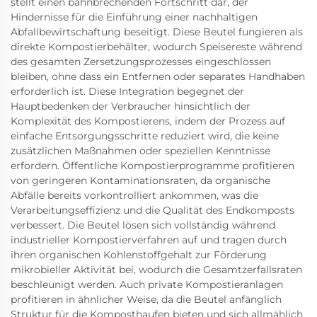
stellt einen bahnbrechenden Fortschritt dar, der
Hindernisse für die Einführung einer nachhaltigen
Abfallbewirtschaftung beseitigt. Diese Beutel fungieren als
direkte Kompostierbehälter, wodurch Speisereste während
des gesamten Zersetzungsprozesses eingeschlossen
bleiben, ohne dass ein Entfernen oder separates Handhaben
erforderlich ist. Diese Integration begegnet der
Hauptbedenken der Verbraucher hinsichtlich der
Komplexität des Kompostierens, indem der Prozess auf
einfache Entsorgungsschritte reduziert wird, die keine
zusätzlichen Maßnahmen oder speziellen Kenntnisse
erfordern. Öffentliche Kompostierprogramme profitieren
von geringeren Kontaminationsraten, da organische
Abfälle bereits vorkontrolliert ankommen, was die
Verarbeitungseffizienz und die Qualität des Endkomposts
verbessert. Die Beutel lösen sich vollständig während
industrieller Kompostierverfahren auf und tragen durch
ihren organischen Kohlenstoffgehalt zur Förderung
mikrobieller Aktivität bei, wodurch die Gesamtzerfallsraten
beschleunigt werden. Auch private Kompostieranlagen
profitieren in ähnlicher Weise, da die Beutel anfänglich
Struktur für die Komposthaufen bieten und sich allmählich