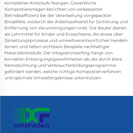
kompletten Kreislaufs festigen. Gewerbliche
Kompostieranlagen berichten von verbesserter
Betriebseffizienz bei der Verarbeitung vorgepackter
Bioabfälle, wodurch der Arbeitsaufwand für Sortierung und
Entfernung von Verunreinigungen sinkt. Die Beutel dienen
als Lehrmittel für Kinder und Erwachsene, die etwas über
Zersetzungsprozesse und umweltverantwortliches Handeln
lernen, und liefern sichtbare Beispiele nachhaltiger
Materialkreisläufe. Der Integrations­erfolg hängt von
korrekten Entsorgungsgewohnheiten ab, die durch klare
Kennzeichnung und Verbraucherbildungsprogramme
gefördert werden, welche richtige Kompostierverfahren
und optimale Umweltergebnisse unterstützen.