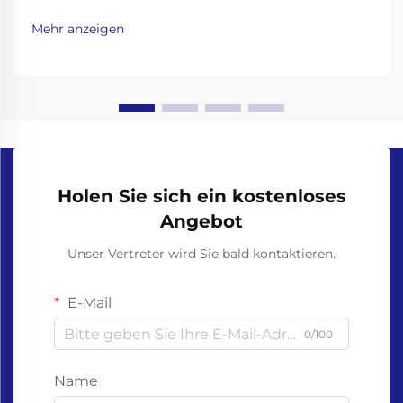
nachhaltige Alternative zu Einweg-
Plastikhandschuhen und wurden entwickelt, um sich
Mehr anzeigen
auf natürliche Weise in nährstoffreichen Boden
umzuwandeln. Damit sie jedoch ordnungsgemäß
abgebaut werden, ist es wichtig, dass sie gemeinsam
mit anderen organischen Abfällen kompostiert
werden...
Holen Sie sich ein kostenloses
Angebot
Unser Vertreter wird Sie bald kontaktieren.
E-Mail
0/100
Name