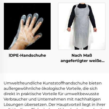
kompostierbar aus
kompostierbar aus
PLA PBAT Maisstärke
PLA PBAT Maisstärke
Material
Material
lDPE-Handschuhe
Nach Maß
angefertigter weißer
schulterloser Schürze
aus Polyethylen-
Schürzen
Umweltfreundliche Kunststoffhandschuhe bieten
außergewöhnliche ökologische Vorteile, die sich
direkt in praktische Vorteile für umweltbewusste
Verbraucher und Unternehmen mit nachhaltigen
Lösungen übersetzen. Der Hauptvorteil liegt in ihrer