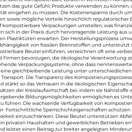
tzen das gute Gefühl, Produkte verwenden zu können, 
tät eingehen zu müssen. Die Kostenersparnis durch um
n sowie mögliche Vorteile hinsichtlich regulatorische
f kompostierbare Verpackungen umstellen, was finanziell
n sich in der Praxis durch hervorragende Leistung aus u
hen Plastiktüten erwarten. Der Herstellungsprozess umw
Abhängigkeit von fossilen Brennstoffen und unterstützt 
ierbare Beutel einführen, verzeichnen oft eine verbe
rmen bevorzugen, die ökologische Verantwortung zeige
stehende Verpackungssysteme, ohne dass nennenswerte o
eine gleichbleibende Leistung unter unterschiedlich
 Transport. Die Transparenz des Kompostierungsprozess
d stärkt so das Vertrauen in die ökologischen Eigensch
ätzen der Kreislaufwirtschaft bei, indem sie Nährstof
 ergebende Bildungsmöglichkeiten ermöglichen es Unter
zu führen. Die wachsende Verfügbarkeit von Kompostie
 Fortschrittliche Sperrschichteigenschaften schützen 
rkeit einzuschränken. Diese Beutel unterstützen Abfall
n privaten Haushalten und gewerblichen Betrieben erm
nd leistet einen Beitrag zur breiter angelegten Minder