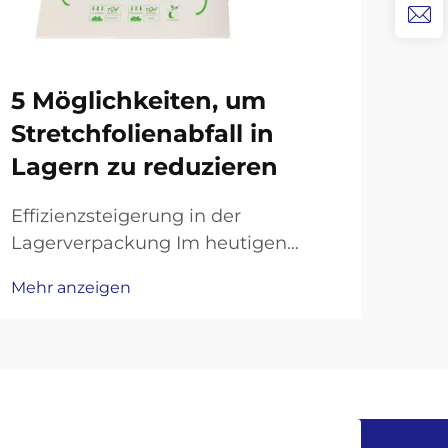
Si
5 Möglichkeiten, um
Ei
Stretchfolienabfall in
erk
Lagern zu reduzieren
Gru
Effizienzsteigerung in der
Sch
Lagerverpackung Im heutigen
und
wettbewerbsintensiven
Mehr
Mehr anzeigen
Lan
Logistikumfeld stehen Lager unter
Sch
zunehmendem Druck, ihre Abläufe
ver
zu optimieren und gleichzeitig
Ein
Nachhaltigkeitsziele zu erreichen.
unv
Ein Bereich, der häufig erhebliche
zah
Versch...