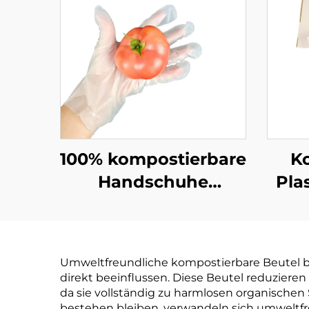
100% kompostierbare
K
Handschuhe
Pla
Biologisch abbaubar
Biol
& kompostierbar aus
& ko
PLA PBAT
PLA 
Umweltfreundliche kompostierbare Beutel bi
Maisstärke-Material
direkt beeinflussen. Diese Beutel reduziere
da sie vollständig zu harmlosen organische
bestehen bleiben, verwandeln sich umweltfr