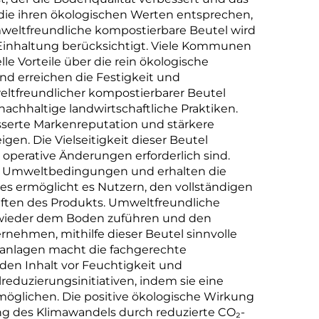
die ihren ökologischen Werten entsprechen,
weltfreundliche kompostierbare Beutel wird
r Einhaltung berücksichtigt. Viele Kommunen
e Vorteile über die rein ökologische
nd erreichen die Festigkeit und
eltfreundlicher kompostierbarer Beutel
nachhaltige landwirtschaftliche Praktiken.
sserte Markenreputation und stärkere
n. Die Vielseitigkeit dieser Beutel
perative Änderungen erforderlich sind.
en Umweltbedingungen und erhalten die
es ermöglicht es Nutzern, den vollständigen
aften des Produkts. Umweltfreundliche
fe wieder dem Boden zuführen und den
nehmen, mithilfe dieser Beutel sinnvolle
ranlagen macht die fachgerechte
den Inhalt vor Feuchtigkeit und
reduzierungsinitiativen, indem sie eine
öglichen. Die positive ökologische Wirkung
ung des Klimawandels durch reduzierte CO₂-