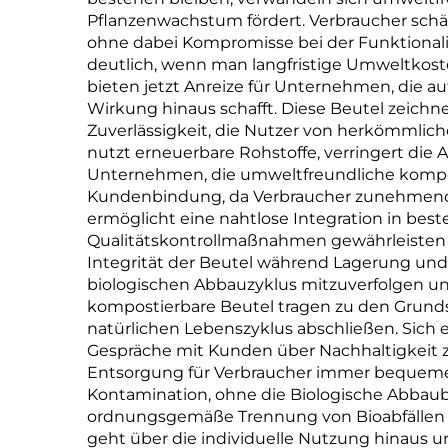
Pflanzenwachstum fördert. Verbraucher schä
ohne dabei Kompromisse bei der Funktionali
deutlich, wenn man langfristige Umweltkoste
bieten jetzt Anreize für Unternehmen, die au
Wirkung hinaus schafft. Diese Beutel zeichne
Zuverlässigkeit, die Nutzer von herkömmlic
nutzt erneuerbare Rohstoffe, verringert die 
Unternehmen, die umweltfreundliche kompost
Kundenbindung, da Verbraucher zunehmend Fi
ermöglicht eine nahtlose Integration in be
Qualitätskontrollmaßnahmen gewährleisten 
Integrität der Beutel während Lagerung und
biologischen Abbauzyklus mitzuverfolgen un
kompostierbare Beutel tragen zu den Grunds
natürlichen Lebenszyklus abschließen. Sich
Gespräche mit Kunden über Nachhaltigkeit 
Entsorgung für Verbraucher immer bequemer.
Kontamination, ohne die Biologische Abbauba
ordnungsgemäße Trennung von Bioabfällen i
geht über die individuelle Nutzung hinaus u