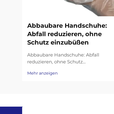
Abbaubare Handschuhe:
Abfall reduzieren, ohne
Schutz einzubüßen
Abbaubare Handschuhe: Abfall
reduzieren, ohne Schutz
einzubüßen. In Branchen wie der
Mehr anzeigen
Gesundheitsversorgung oder dem
Lebensmittelgewerbe sind
Einweghandschuhe unverzichtbar
für Hygiene und Sicherheit.
Allerdings bestehen herkömmliche
Handschuhe aus nicht biologisch