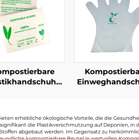
ompostierbare
Kompostierba
stikhandschuhe
Einweghandsc
ogisch abbaubar
Biologisch abb
mpostierbar aus
& kompostierba
PBAT Maisstärke
PLA PBAT Maiss
eten erhebliche ökologische Vorteile, die die Gesundhe
Material
Material
n signifikant die Plastikverschmutzung auf Deponien, 
n Stoffen abgebaut werden. Im Gegensatz zu herkömmlic
eundliche kompostierbare Beutel in wertvollen Kompost