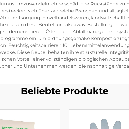
 Humus umzuwandeln, ohne schädliche Rückstände zu 
erstrecken sich über zahlreiche Branchen und alltäglich
bfallentsorgung, Einzelhandelswaren, landwirtschaftl
be nutzen diese Beutel für Takeaway-Bestellungen, wäh
 zu demonstrieren. Öffentliche Abfallmanagementsy
elprogramme ein, um ordnungsgemäße Kompostierungspr
ion, Feuchtigkeitsbarrieren für Lebensmittelanwendun
zwecke. Diese Beutel behalten ihre strukturelle Integr
ischen Vorteil einer vollständigen biologischen Abbauba
cher und Unternehmen werden, die nachhaltige Verp
Beliebte Produkte