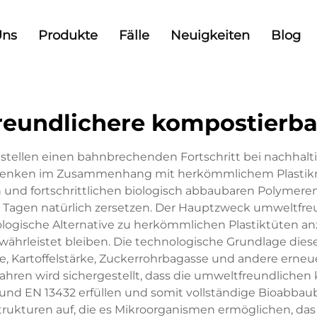
Uns
Produkte
Fälle
Neuigkeiten
Blog
eundlichere kompostierba
stellen einen bahnbrechenden Fortschritt bei nachha
nken im Zusammenhang mit herkömmlichem Plastikmüll
und fortschrittlichen biologisch abbaubaren Polymeren he
 Tagen natürlich zersetzen. Der Hauptzweck umweltfreun
gische Alternative zu herkömmlichen Plastiktüten anzu
gewährleistet bleiben. Die technologische Grundlage die
ke, Kartoffelstärke, Zuckerrohrbagasse und andere erne
fahren wird sichergestellt, dass die umweltfreundliche
und EN 13432 erfüllen und somit vollständige Bioabbaub
trukturen auf, die es Mikroorganismen ermöglichen, das 