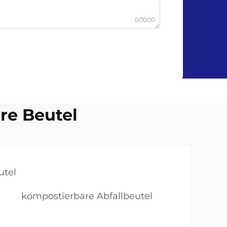
0/1000
re Beutel
utel
kompostierbare Abfallbeutel