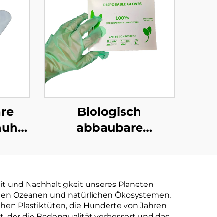
re
Biologisch
huhe
abbaubare
aubar
Einmalhandschuhe
r aus
Biologisch abbaubar
tärke
& kompostierbar aus
it und Nachhaltigkeit unseres Planeten
PLA PBAT Maisstärke
in den Ozeanen und natürlichen Ökosystemen,
Material
hen Plastiktüten, die Hunderte von Jahren
, der die Bodenqualität verbessert und das