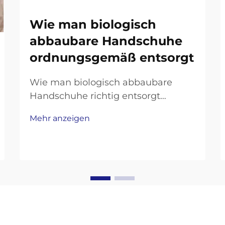
Wie man biologisch
abbaubare Handschuhe
ordnungsgemäß entsorgt
Wie man biologisch abbaubare
Handschuhe richtig entsorgt
Biologisch abbaubare Handschuhe
Mehr anzeigen
sind eine beliebte
umweltfreundliche Wahl, die
einmalig verwendet werden kann
und gleichzeitig natürlich abbaubar
ist. Aber ihre Umweltvorteile
funktionieren nur, wenn man sie
richtig entsorgt...