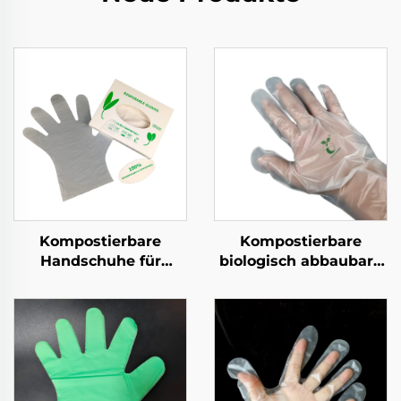
Kompostierbare
Kompostierbare
Handschuhe für
biologisch abbaubare
Lebensmittelzubereitung
Handschuhe
Biologisch abbaubar &
Biologisch abbaubar &
Kompostierbar aus
kompostierbar aus
PLA PBAT Maisstärke
PLA PBAT Maisstärke
Material
Material