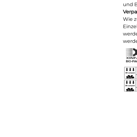
und B
Verpa
Wie z
Einze
werde
werde