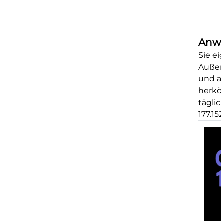
Anw
Sie e
Außer
und a
herk
tägli
177.1