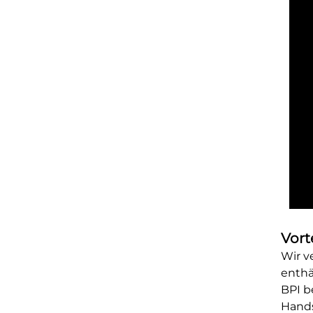
Vort
Wir v
enthä
BPI b
Hands