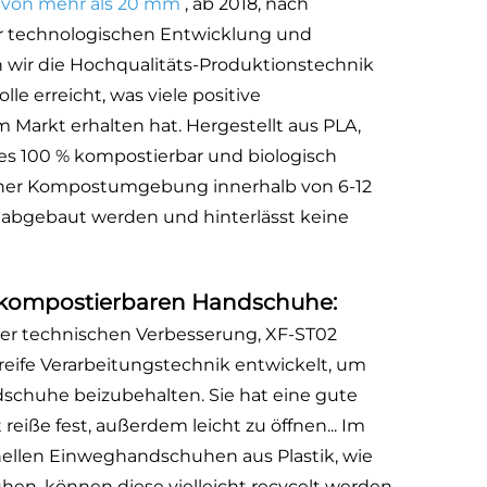
 von mehr als 20 mm
, ab 2018, nach
r technologischen Entwicklung und
 wir die Hochqualitäts-Produktionstechnik
le erreicht, was viele positive
arkt erhalten hat. Hergestellt aus PLA,
t es 100 % kompostierbar und biologisch
iner Kompostumgebung innerhalb von 6-12
 abgebaut werden und hinterlässt keine
r kompostierbaren Handschuhe:
der technischen Verbesserung, XF-ST02
 reife Verarbeitungstechnik entwickelt, um
dschuhe beizubehalten. Sie hat eine gute
reiße fest, außerdem leicht zu öffnen... Im
onellen Einweghandschuhen aus Plastik, wie
n, können diese vielleicht recycelt werden,