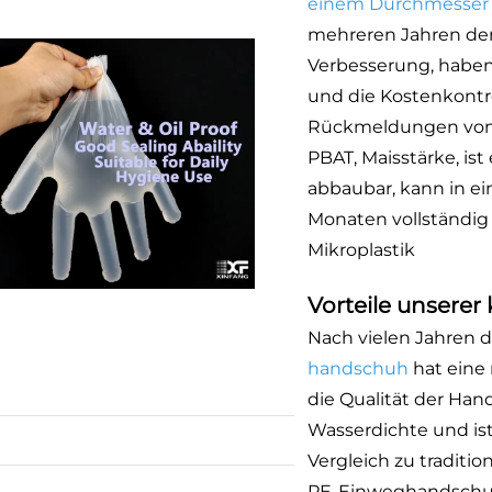
einem Durchmesser
mehreren Jahren de
Verbesserung, haben
und die Kostenkontrol
Rückmeldungen vom M
PBAT, Maisstärke, is
abbaubar, kann in e
Monaten vollständig
Mikroplastik
Vorteile unsere
Nach vielen Jahren 
handschuh
hat eine
die Qualität der Han
Wasserdichte und ist 
Vergleich zu traditi
PE-Einweghandschuhe