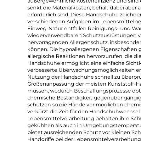
außergewöhnliche Kosteneffizienz und sind 
senkt die Materialkosten, behält dabei aber
erforderlich sind. Diese Handschuhe zeichne
verschiedenen Aufgaben im Lebensmittelber
Einweg-Natur entfallen Reinigungs- und War
wiederverwendbaren Schutzausrüstungen ver
hervorragenden Allergenschutz, insbesondere
können. Die hypoallergenen Eigenschaften 
allergische Reaktionen hervorzurufen, die di
Handschuhe ermöglicht eine einfache Sicht
verbesserte Überwachungsmöglichkeiten erhöh
Nutzung der Handschuhe schnell zu überprüf
Größenanpassung der meisten Kunststoff-H
müssen, wodurch Beschaffungsprozesse opti
chemische Beständigkeit gegenüber gängigen
schützen so die Hände vor möglichen chemis
verkürzt die Zeit für den Handschuhwechsel 
Lebensmittelverarbeitung behalten ihre Sch
gekühlten als auch in Umgebungstemperatur
bietet ausreichenden Schutz vor kleinen Sch
Handgriffe bei der Lebensmittelverarbeitung