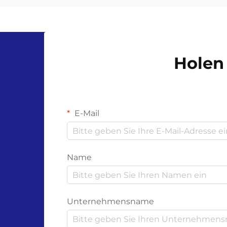
Plastikmüllkrise herauskristallisiert,
doch ihre Wirksamkeit hängt von
der Wissenschaft hinter ihren
Materialien und dem
Holen 
Zersetzungsprozess ab. Unl...
E-Mail
Name
Unternehmensname