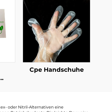
Cpe Handschuhe
huhe
aubar
r aus
- oder Nitril-Alternativen eine
tärke