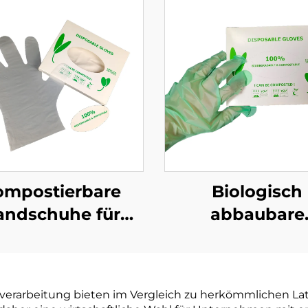
ompostierbare
Biologisch
andschuhe für
abbaubare
nsmittelzubereitung
Einmalhandsc
ogisch abbaubar
Biologisch abb
mpostierbar aus
& kompostierba
erarbeitung bieten im Vergleich zu herkömmlichen Latex
PBAT Maisstärke
PLA PBAT Maiss