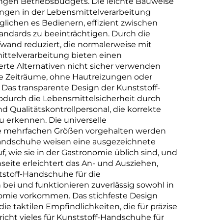
ngen Betriebsbudgets. Die leichte Bauweise
ungen in der Lebensmittelverarbeitung
lichen es Bedienern, effizient zwischen
ndards zu beeinträchtigen. Durch die
wand reduziert, die normalerweise mit
ttelverarbeitung bieten einen
erte Alternativen nicht sicher verwenden
e Zeiträume, ohne Hautreizungen oder
. Das transparente Design der Kunststoff-
durch die Lebensmittelsicherheit durch
 Qualitätskontrollpersonal, die korrekte
 erkennen. Die universelle
e mehrfachen Größen vorgehalten werden
Handschuhe weisen eine ausgezeichnete
wie sie in der Gastronomie üblich sind, und
ite erleichtert das An- und Ausziehen,
tstoff-Handschuhe für die
bei und funktionieren zuverlässig sowohl in
nomie vorkommen. Das stichfeste Design
 taktilen Empfindlichkeiten, die für präzise
icht vieles für Kunststoff-Handschuhe für