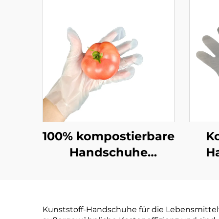
100% kompostierbare
K
Handschuhe
H
Biologisch abbaubar
Lebe
& kompostierbar aus
Biol
PLA PBAT
& Ko
Kunststoff-Handschuhe für die Lebensmittelv
Maisstärke-Material
PLA 