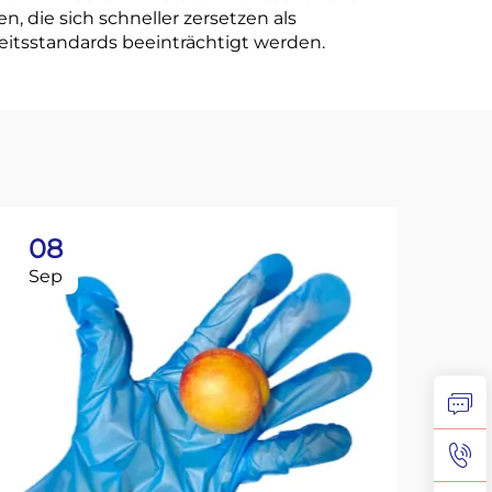
n, die sich schneller zersetzen als
eitsstandards beeinträchtigt werden.
08
2
Sep
Oc