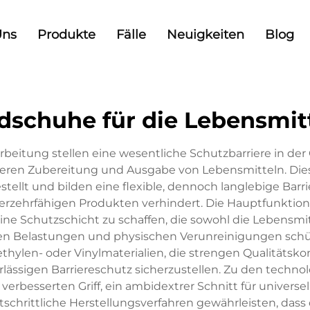
Uns
Produkte
Fälle
Neuigkeiten
Blog
dschuhe für die Lebensmit
rbeitung stellen eine wesentliche Schutzbarriere in de
cheren Zubereitung und Ausgabe von Lebensmitteln. Di
stellt und bilden eine flexible, dennoch langlebige Bar
erzehrfähigen Produkten verhindert. Die Hauptfunktion
ine Schutzschicht zu schaffen, die sowohl die Lebensmit
en Belastungen und physischen Verunreinigungen schüt
hylen- oder Vinylmaterialien, die strengen Qualitätsko
erlässigen Barriereschutz sicherzustellen. Zu den tech
verbesserten Griff, ein ambidextrer Schnitt für univers
schrittliche Herstellungsverfahren gewährleisten, dass 