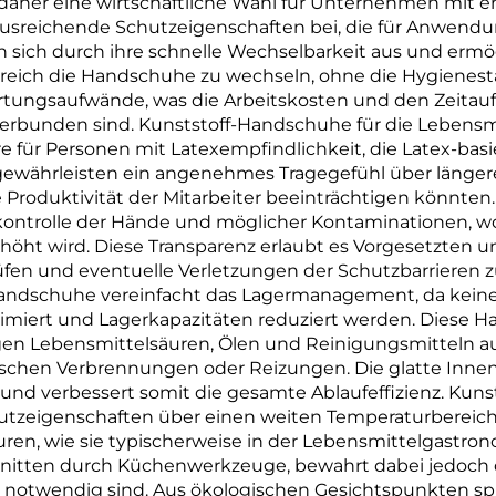
daher eine wirtschaftliche Wahl für Unternehmen mit e
Material
Material
 ausreichende Schutzeigenschaften bei, die für Anwend
n sich durch ihre schnelle Wechselbarkeit aus und ermög
eich die Handschuhe zu wechseln, ohne die Hygienesta
tungsaufwände, was die Arbeitskosten und den Zeitauf
bunden sind. Kunststoff-Handschuhe für die Lebensmi
 für Personen mit Latexempfindlichkeit, die Latex-basi
gewährleisten ein angenehmes Tragegefühl über länger
e Produktivität der Mitarbeiter beeinträchtigen könnten
kontrolle der Hände und möglicher Kontaminationen, wo
t wird. Diese Transparenz erlaubt es Vorgesetzten und
en und eventuelle Verletzungen der Schutzbarrieren zu
andschuhe vereinfacht das Lagermanagement, da kein
miert und Lagerkapazitäten reduziert werden. Diese 
 Lebensmittelsäuren, Ölen und Reinigungsmitteln auf, 
chen Verbrennungen oder Reizungen. Die glatte Innense
und verbessert somit die gesamte Ablaufeffizienz. Kuns
utzeigenschaften über einen weiten Temperaturbereich 
en, wie sie typischerweise in der Lebensmittelgastro
nitten durch Küchenwerkzeuge, bewahrt dabei jedoch die
 notwendig sind. Aus ökologischen Gesichtspunkten spr