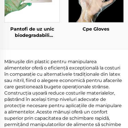
Pantofi de uz unic
Cpe Gloves
biodegradabili
Biodegradabili și
compostați din
materiale PLA PBAT
amido de porumb
Mănușile din plastic pentru manipularea
alimentelor oferă o eficiență excepțională la costuri
în comparație cu alternativele tradiționale din latex
sau nitril, fiind o alegere economică pentru afacerile
care gestionează bugete operaționale strânse.
Construcția ușoară reduce costurile materialelor,
păstrând în același timp niveluri adecvate de
protecție necesare pentru aplicațiile de manipulare
a alimentelor. Aceste mănuși oferă un confort
superior prin capacitatea de schimbare rapidă,
permițând manipulatorilor de alimente să schimbe