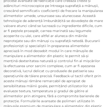
procese avansate de fabricație care creează creste și
adâncituri microscopice pe întreaga suprafață a mănușii,
crescând semnificativ coeficienții de frecare la manipularea
alimentelor umede, unsuroase sau alunecoase. Această
tehnologie de aderență îmbunătățită se dovedește de mare
valoare atunci când se lucrează cu ingrediente dificile, cum
ar fi peștele proaspăt, carnea marinată sau legumele
acoperite cu ulei, care altfel ar aluneca din mâinile
neprotejate sau din mănuși cu suprafață netedă. Bucurarii
profesioniști și specialiștii în prepararea alimentelor
apreciază în mod deosebit modul în care mănușile de
manipulare a alimentelor din plastic le permit să-și
mențină dexteritatea naturală și controlul fin al mișcărilor
la efectuarea unor sarcini complexe, cum ar fi așezarea
decorativă, lucrul delicat cu produsele de patiserie sau
operațiunile de tăiere precisă. Feedback-ul tactil oferit prin
aceste mănuși rămâne remarcabil de apropiat de
sensibilitatea mâinii goale, permițând utilizatorilor să
evalueze textura, temperatura și gradul de gătire al
alimentelor prin atingere, fără a compromite barierele de
protecție. Formulările avansate de polimeri utilizate în
mănușile premium de manipulare a alimentelor din plastic