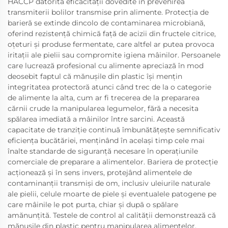
HACCP datorită eficacității dovedite în prevenirea
transmiterii bolilor transmise prin alimente. Protecția de
barieră se extinde dincolo de contaminarea microbiană,
oferind rezistență chimică față de acizii din fructele citrice,
oțeturi și produse fermentate, care altfel ar putea provoca
iritații ale pielii sau compromite igiena mâinilor. Persoanele
care lucrează profesional cu alimente apreciază în mod
deosebit faptul că mănușile din plastic își mențin
integritatea protectoră atunci când trec de la o categorie
de alimente la alta, cum ar fi trecerea de la prepararea
cărnii crude la manipularea legumelor, fără a necesita
spălarea imediată a mâinilor între sarcini. Această
capacitate de tranziție continuă îmbunătățește semnificativ
eficiența bucătăriei, menținând în același timp cele mai
înalte standarde de siguranță necesare în operațiunile
comerciale de preparare a alimentelor. Bariera de protecție
acționează și în sens invers, protejând alimentele de
contaminanții transmiși de om, inclusiv uleiurile naturale
ale pielii, celule moarte de piele și eventualele patogene pe
care mâinile le pot purta, chiar și după o spălare
amănunțită. Testele de control al calității demonstrează că
mănușile din plastic pentru manipularea alimentelor,