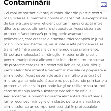
Contaminării
Cel mai important avantaj al mănușilor din plastic pentru
manipularea alimentelor constă în capacitățile excepționale
de barieră care previn eficient contaminarea cruzită între
diferite produse alimentare și suprafețe. Acest sistem de
protecție funcționează prin inginerie avansată a
polimerilor, care creează o etanșare microscopică în jurul
mâinii, blocând bacteriile, virusurile și alte patogene să se
transmită între persoana care manipulează și alimente.
Structura moleculară a mănușilor moderne din plastic
pentru manipularea alimentelor include mai multe straturi
de protecție care rezistă penetrării lichidelor, uleiurilor și
particulelor fine întâlnite frecvent în mediile de preparare a
alimentelor. Acest sistem de apărare multiplu asigură că
microorganismele dăunătoare nu pot pătrunde prin bariera
protectivă, chiar și în perioade lungi de utilizare sau atunci
când se manipulează substanțe deosebit de dificile.
Reglementările privind siguranța alimentară din întreaga
lume recunosc mănușile din plastic pentru manipularea
alimentelor ca un component esențial în protocoalele