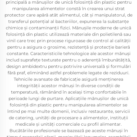
principală a mănușilor de unică folosință din plastic pentru
manipularea alimentelor constă în crearea unui strat
protector care apără atât alimentul, cât și manipulatorul, de
transferul potențial al bacteriilor, expunerea la substanțe
chimice și contaminanții fizici. Mănușile moderne de unică
folosință din plastic utilizează materiale din polietilenă sau
vinil care trec prin procese riguroase de control al calității
pentru a asigura o grosime, rezistență și protecție barieră
constante. Caracteristicile tehnologice ale acestor mănuși
includ suprafețe texturate pentru o aderență îmbunătățită,
design ambidextru pentru potrivire universală și formulări
fără praf, eliminând astfel problemele legate de reziduuri.
Tehnicile avansate de fabricație asigură menținerea
integrității acestor mănuși în diverse condiții de
temperatură, rămânând în același timp confortabile în
perioade lungi de purtare. Aplicațiile mănușilor de unică
folosință din plastic pentru manipularea alimentelor se
întind pe mai multe domenii, inclusiv restaurante, servicii
de catering, unități de procesare a alimentelor, instituții
medicale și unități comerciale cu profil alimentar.
Bucătăriile profesionale se bazează pe aceste mănuși în