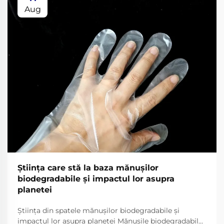
Aug
Ştiinţa care stă la baza mănuşilor
biodegradabile şi impactul lor asupra
planetei
Știința din spatele mănușilor biodegradabile și
impactul lor asupra planetei Mănușile biodegradabile