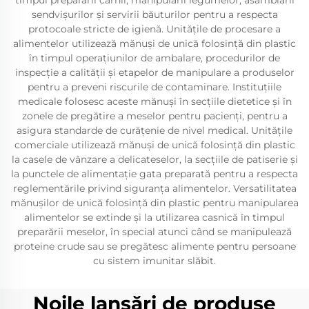
timpul preparării cărnii, manipulării legumelor, asamblării
sendvișurilor și servirii băuturilor pentru a respecta
protocoale stricte de igienă. Unitățile de procesare a
alimentelor utilizează mănuși de unică folosință din plastic
în timpul operațiunilor de ambalare, procedurilor de
inspecție a calității și etapelor de manipulare a produselor
pentru a preveni riscurile de contaminare. Instituțiile
medicale folosesc aceste mănuși în secțiile dietetice și în
zonele de pregătire a meselor pentru pacienți, pentru a
asigura standarde de curățenie de nivel medical. Unitățile
comerciale utilizează mănuși de unică folosință din plastic
la casele de vânzare a delicateselor, la secțiile de patiserie și
la punctele de alimentație gata preparată pentru a respecta
reglementările privind siguranța alimentelor. Versatilitatea
mănușilor de unică folosință din plastic pentru manipularea
alimentelor se extinde și la utilizarea casnică în timpul
preparării meselor, în special atunci când se manipulează
proteine crude sau se pregătesc alimente pentru persoane
cu sistem imunitar slăbit.
Noile lansări de produse