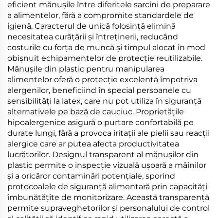
eficient mănușile între diferitele sarcini de preparare
a alimentelor, fără a compromite standardele de
igienă. Caracterul de unică folosință elimină
necesitatea curățării și întreținerii, reducând
costurile cu forța de muncă și timpul alocat în mod
obișnuit echipamentelor de protecție reutilizabile.
Mănușile din plastic pentru manipularea
alimentelor oferă o protecție excelentă împotriva
alergenilor, beneficiind în special persoanele cu
sensibilități la latex, care nu pot utiliza în siguranță
alternativele pe bază de cauciuc. Proprietățile
hipoalergenice asigură o purtare confortabilă pe
durate lungi, fără a provoca iritații ale pielii sau reacții
alergice care ar putea afecta productivitatea
lucrătorilor. Designul transparent al mănușilor din
plastic permite o inspecție vizuală ușoară a mâinilor
și a oricăror contaminări potențiale, sporind
protocoalele de siguranță alimentară prin capacități
îmbunătățite de monitorizare. Această transparență
permite supraveghetorilor și personalului de control