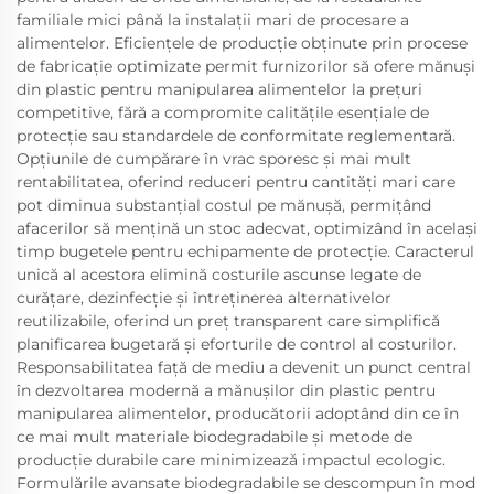
familiale mici până la instalații mari de procesare a
alimentelor. Eficiențele de producție obținute prin procese
de fabricație optimizate permit furnizorilor să ofere mănuși
din plastic pentru manipularea alimentelor la prețuri
competitive, fără a compromite calitățile esențiale de
protecție sau standardele de conformitate reglementară.
Opțiunile de cumpărare în vrac sporesc și mai mult
rentabilitatea, oferind reduceri pentru cantități mari care
pot diminua substanțial costul pe mănușă, permițând
afacerilor să mențină un stoc adecvat, optimizând în același
timp bugetele pentru echipamente de protecție. Caracterul
unică al acestora elimină costurile ascunse legate de
curățare, dezinfecție și întreținerea alternativelor
reutilizabile, oferind un preț transparent care simplifică
planificarea bugetară și eforturile de control al costurilor.
Responsabilitatea față de mediu a devenit un punct central
în dezvoltarea modernă a mănușilor din plastic pentru
manipularea alimentelor, producătorii adoptând din ce în
ce mai mult materiale biodegradabile și metode de
producție durabile care minimizează impactul ecologic.
Formulările avansate biodegradabile se descompun în mod