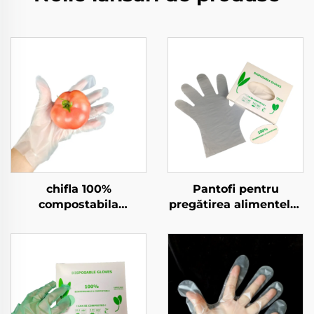
chifla 100%
Pantofi pentru
compostabila
pregătirea alimentelor
Biodegradabilă și
compostați
Compostabila din
Biodegradabili și
material PLA PBAT
Compostați din
amilorf
material PLA PBAT
Amiș de porumb