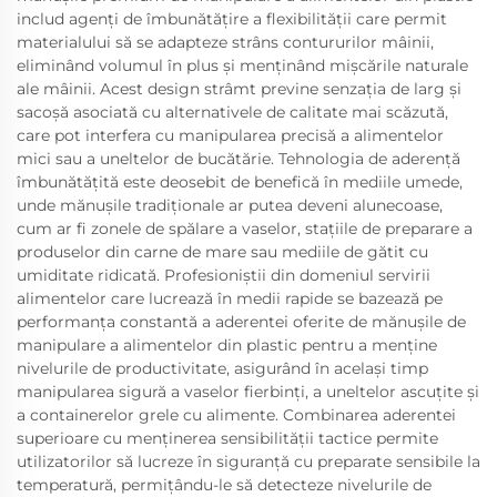
includ agenți de îmbunătățire a flexibilității care permit
materialului să se adapteze strâns contururilor mâinii,
eliminând volumul în plus și menținând mișcările naturale
ale mâinii. Acest design strâmt previne senzația de larg și
sacoșă asociată cu alternativele de calitate mai scăzută,
care pot interfera cu manipularea precisă a alimentelor
mici sau a uneltelor de bucătărie. Tehnologia de aderență
îmbunătățită este deosebit de benefică în mediile umede,
unde mănușile tradiționale ar putea deveni alunecoase,
cum ar fi zonele de spălare a vaselor, stațiile de preparare a
produselor din carne de mare sau mediile de gătit cu
umiditate ridicată. Profesioniștii din domeniul servirii
alimentelor care lucrează în medii rapide se bazează pe
performanța constantă a aderentei oferite de mănușile de
manipulare a alimentelor din plastic pentru a menține
nivelurile de productivitate, asigurând în același timp
manipularea sigură a vaselor fierbinți, a uneltelor ascuțite și
a containerelor grele cu alimente. Combinarea aderentei
superioare cu menținerea sensibilității tactice permite
utilizatorilor să lucreze în siguranță cu preparate sensibile la
temperatură, permițându-le să detecteze nivelurile de