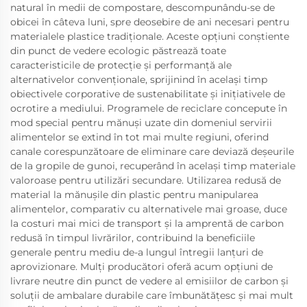
natural în medii de compostare, descompunându-se de
obicei în câteva luni, spre deosebire de ani necesari pentru
materialele plastice tradiționale. Aceste opțiuni conștiente
din punct de vedere ecologic păstrează toate
caracteristicile de protecție și performanță ale
alternativelor convenționale, sprijinind în același timp
obiectivele corporative de sustenabilitate și inițiativele de
ocrotire a mediului. Programele de reciclare concepute în
mod special pentru mănuși uzate din domeniul servirii
alimentelor se extind în tot mai multe regiuni, oferind
canale corespunzătoare de eliminare care deviază deșeurile
de la gropile de gunoi, recuperând în același timp materiale
valoroase pentru utilizări secundare. Utilizarea redusă de
material la mănușile din plastic pentru manipularea
alimentelor, comparativ cu alternativele mai groase, duce
la costuri mai mici de transport și la amprentă de carbon
redusă în timpul livrărilor, contribuind la beneficiile
generale pentru mediu de-a lungul întregii lanțuri de
aprovizionare. Mulți producători oferă acum opțiuni de
livrare neutre din punct de vedere al emisiilor de carbon și
soluții de ambalare durabile care îmbunătățesc și mai mult