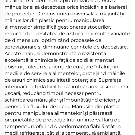
al calității să identifice rapid utilizarea corectă a
mănușilor și să detecteze orice încălcări ale barierei
de protecție. Dimensiunea universală a majorității
mănușilor din plastic pentru manipularea
alimentelor simplifică gestionarea stocurilor,
reducând necesitatea de a stoca mai multe variante
de dimensiuni, optimizând procesele de
aprovizionare și diminuând cerințele de depozitare.
Aceste mănuși demonstrează o rezistență
excelentă la chimicale față de acizii alimentari
obișnuiți, uleiuri și agenți de curățare întâlniți în
mediile de servire a alimentelor, protejând mâinile
de arsuri chimice sau iritații potențiale. Suprafața
interioară netedă facilitează îmbrăcarea și scoaterea
ușoară, reducând timpul necesar pentru
schimbarea mănușilor și îmbunătățind eficiența
generală a fluxului de lucru. Mănușile din plastic
pentru manipularea alimentelor își păstrează
proprietățile de protecție într-un interval larg de
temperaturi, oferind o performanță fiabilă atât în
medii refrigerate, cât și la temperatură ambiantă,