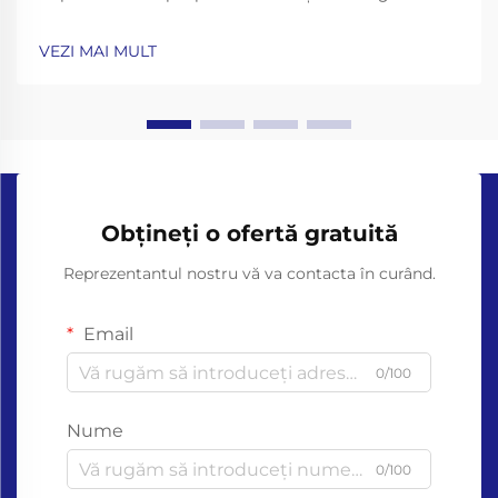
au apărut ca o soluție promițătoare pentru criza
deșeurilor de plastic, dar eficacitatea lor depinde de
VEZI MAI MULT
știința din spatele materialelor și descompunerii lor. -
Nu...
Obțineți o ofertă gratuită
Reprezentantul nostru vă va contacta în curând.
Email
0/100
Nume
0/100