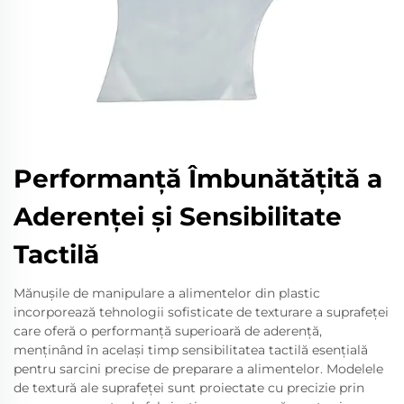
Performanță Îmbunătățită a
Aderenței și Sensibilitate
Tactilă
Mănușile de manipulare a alimentelor din plastic
incorporează tehnologii sofisticate de texturare a suprafeței
care oferă o performanță superioară de aderență,
menținând în același timp sensibilitatea tactilă esențială
pentru sarcini precise de preparare a alimentelor. Modelele
de textură ale suprafeței sunt proiectate cu precizie prin