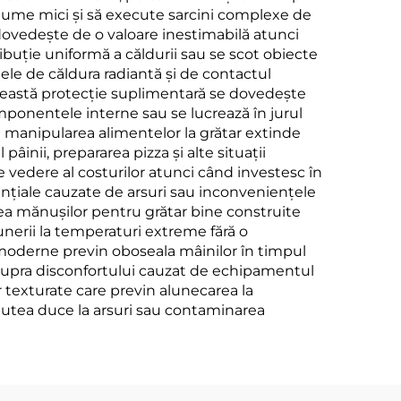
legume mici și să execute sarcini complexe de
 dovedește de o valoare inestimabilă atunci
buție uniformă a căldurii sau se scot obiecte
le de căldura radiantă și de contactul
Această protecție suplimentară se dovedește
mponentele interne sau se lucrează în jurul
u manipularea alimentelor la grătar extinde
pâinii, prepararea pizza și alte situații
e vedere al costurilor atunci când investesc în
ențiale cauzate de arsuri sau inconveniențele
atea mănușilor pentru grătar bine construite
punerii la temperaturi extreme fără o
e moderne previn oboseala mâinilor în timpul
 asupra disconfortului cauzat de echipamentul
 texturate care previn alunecarea la
utea duce la arsuri sau contaminarea