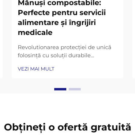
Mănuși compostabile:
Perfecte pentru servicii
alimentare și îngrijiri
medicale
Revolutionarea protecției de unică
folosință cu soluții durabile
Creșterea conștientizării ecologice
VEZI MAI MULT
în sectoarele profesionale a generat
o schimbare remarcabilă către
alternative durabile în ceea ce
privește consumabilele zilnice.
Mănușile compostabile reprezintă
o...
Obțineți o ofertă gratuită