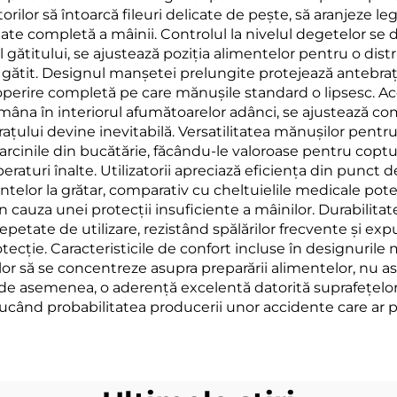
orilor să întoarcă fileuri delicate de pește, să aranjeze 
ate completă a mâinii. Controlul la nivelul degetelor se
titului, se ajustează poziția alimentelor pentru o distri
gătit. Designul manșetei prelungite protejează antebrațe
acoperire completă pe care mănușile standard o lipsesc. 
âna în interiorul afumătoarelor adânci, se ajustează co
ațului devine inevitabilă. Versatilitatea mănușilor pentr
a sarcinile din bucătărie, făcându-le valoroase pentru coptul 
aturi înalte. Utilizatorii apreciază eficiența din punct d
elor la grătar, comparativ cu cheltuielile medicale pot
n cauza unei protecții insuficiente a mâinilor. Durabilit
epetate de utilizare, rezistând spălărilor frecvente și ex
tecție. Caracteristicile de confort incluse în designuril
rilor să se concentreze asupra preparării alimentelor, nu
 de asemenea, o aderență excelentă datorită suprafețelor
când probabilitatea producerii unor accidente care ar p