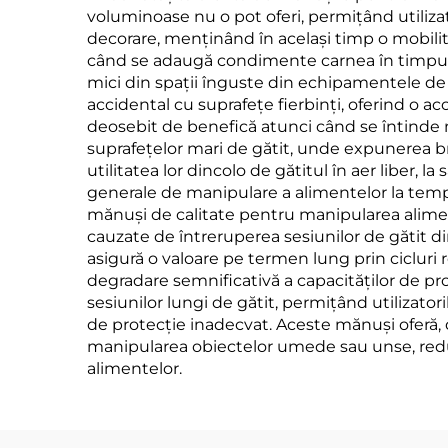
voluminoase nu o pot oferi, permițând utilizat
decorare, menținând în același timp o mobilit
când se adaugă condimente carnea în timpul gă
mici din spații înguste din echipamentele de 
accidental cu suprafețe fierbinți, oferind o 
deosebit de benefică atunci când se întinde m
suprafețelor mari de gătit, unde expunerea br
utilitatea lor dincolo de gătitul în aer liber, l
generale de manipulare a alimentelor la temper
mănuși de calitate pentru manipularea aliment
cauzate de întreruperea sesiunilor de gătit di
asigură o valoare pe termen lung prin cicluri r
degradare semnificativă a capacităților de pro
sesiunilor lungi de gătit, permițând utilizato
de protecție inadecvat. Aceste mănuși oferă,
manipularea obiectelor umede sau unse, redu
alimentelor.