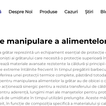
ă
Despre Noi
Produse
Cazuri
Știri
Bl
 manipulare a alimentelor
 grătar reprezintă un echipament esențial de protecție 
ioniști ai grătarului care necesită o protecție superioară 
rează materiale avansate rezistente la căldură și principi
rile extreme întâlnite frecvent în timpul pregătirii barbe
 oferirea unei protecții termice complete, păstrând toto
ntru manipularea alimentelor la grătar au de obicei o con
acționează sinergic pentru a rezista transferului de căld
entru aderență, lungimi mari ale manșetelor pentru prote
vă de umiditate în timpul utilizării prelungite. Aceste 
, în funcție de compoziția specifică a materialului și cali