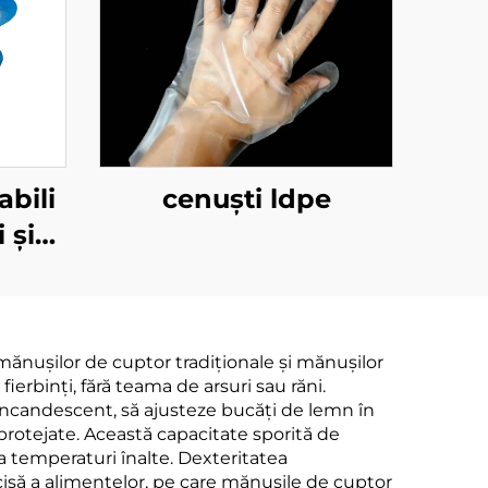
abili
cenuști ldpe
 și
din
PBAT
rumb
mănușilor de cuptor tradiționale și mănușilor
ierbinți, fără teama de arsuri sau răni.
e incandescent, să ajusteze bucăți de lemn în
eprotejate. Această capacitate sporită de
la temperaturi înalte. Dexteritatea
isă a alimentelor, pe care mănușile de cuptor