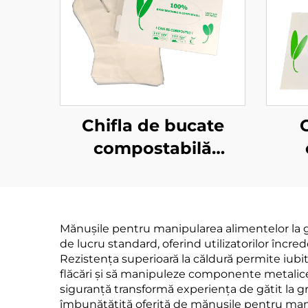
Chifla de bucate
compostabilă
Biodegradabilă și
Bi
compostabilă din
co
material PLA PBAT
mat
Mănușile pentru manipularea alimentelor la gr
amidoară de porumb
de lucru standard, oferind utilizatorilor încre
Rezistența superioară la căldură permite iubit
flăcări și să manipuleze componente metalice a
siguranță transformă experiența de gătit la gr
îmbunătățită oferită de mănușile pentru mani