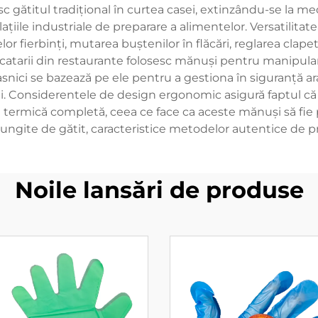
gătitul tradițional în curtea casei, extinzându-se la medi
ațiile industriale de preparare a alimentelor. Versatilitat
r fierbinți, mutarea buștenilor în flăcări, reglarea clape
ucatarii din restaurante folosesc mănuși pentru manipular
asnici se bazează pe ele pentru a gestiona în siguranță 
 Considerentele de design ergonomic asigură faptul că uti
e termică completă, ceea ce face ca aceste mănuși să fie p
elungite de gătit, caracteristice metodelor autentice de p
Noile lansări de produse