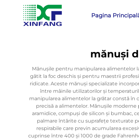
Pagina Principal
mănuși de
Mănușile pentru manipularea alimentelor la
gătit la foc deschis și pentru maestrii profes
ridicate. Aceste mănuși specializate incorpo
între mâinile utilizatorilor și temperatu
manipularea alimentelor la grătar constă în
precisă a alimentelor. Mănușile moderne pe
aramidice, compuși de silicon și bumbac, ce 
palmare întărite cu suprafețe texturate p
respirabile care previn acumularea excesi
cuprinse între 400 și 1000 de grade Fahrenheit