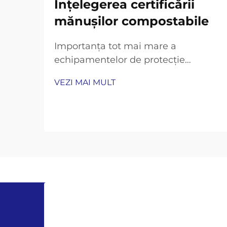
Înțelegerea certificării
mănușilor compostabile
Importanța tot mai mare a
echipamentelor de protecție
compostabile Într-o eră în care
VEZI MAI MULT
conștientizarea environmentală se
întâlnește cu siguranța la locul de
muncă, certificarea mănușilor
compostabile a devenit o
considerație esențială pentru afaceri
și consumatori. Aceste echipamente
inovatoare de protecție...