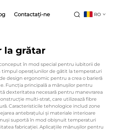
og
Contactați-ne
RO
 la grătar
conceput în mod special pentru iubitorii de
în timpul operațiunilor de gătit la temperaturi
i de design ergonomic pentru a crea o barieră
cue. Funcția principală a mănușilor pentru
dată dexteritatea necesară pentru manevrarea
strucție multi-strat, care utilizează fibre
ură. Caracteristicile tehnologice includ zone
jarea antebrațului și materiale interioare
mănuși suportă în mod obișnuit temperaturi
tatea fabricației. Aplicațiile mănușilor pentru