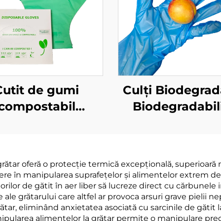
Cutit de gumi
Culți Biodegrad
compostabil
Biodegradabili
odegradabil și
Compostabili 
mposta bil din
Material PLA 
eriale PLA PBAT
Feciolă de Po
ătar oferă o protecție termică excepțională, superioară 
amiloză
dere în manipularea suprafețelor și alimentelor extrem de f
orilor de gătit în aer liber să lucreze direct cu cărbunel
le grătarului care altfel ar provoca arsuri grave pielii n
ătar, eliminând anxietatea asociată cu sarcinile de gătit 
pularea alimentelor la grătar permite o manipulare prec