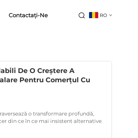
Contactați-Ne
RO
abili De O Creștere A
mbalare Pentru Comerțul Cu
aversează o transformare profundă,
er din ce în ce mai insistent alternative
gradabili au devenit un lider în acest