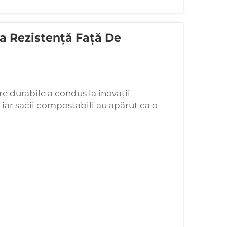
a Rezistență Față De
e durabile a condus la inovații
 iar sacii compostabili au apărut ca o
tice tradiționale. Aceste alternative