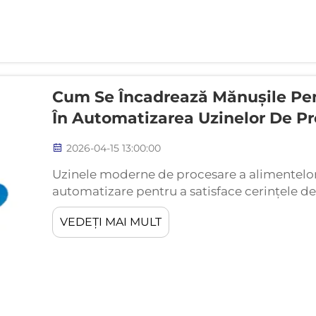
Cum Se Încadrează Mănușile Pe
În Automatizarea Uzinelor De P
2026-04-15 13:00:00
Uzinele moderne de procesare a alimentelor
automatizare pentru a satisface cerințele de
standarde stricte de siguranță. Pe măsură c
VEDEȚI MAI MULT
automate devin componente esențiale ale ope
rolul mănușilor pentru manipularea alimente