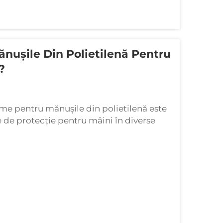
nușile Din Polietilenă Pentru
?
ime pentru mănușile din polietilenă este
 de protecție pentru mâini în diverse
luențează direct durabilitatea, grosimea și