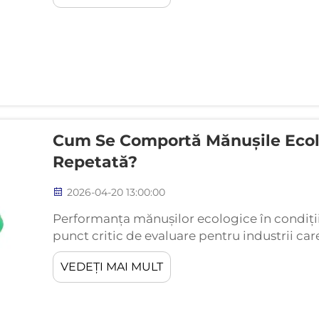
Cum Se Comportă Mănușile Ecolo
Repetată?
2026-04-20 13:00:00
Performanța mănușilor ecologice în condiții
punct critic de evaluare pentru industrii ca
durabile. Pe măsură ce întreprinderile acor
VEDEȚI MAI MULT
responsabilității de mediu, în timp ce...