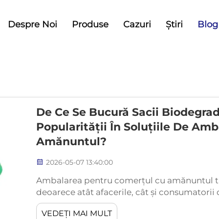
Despre Noi
Produse
Cazuri
Știri
Blog
De Ce Se Bucură Sacii Biodegrad
Popularității În Soluțiile De A
Amănuntul?
2026-05-07 13:40:00
Ambalarea pentru comerțul cu amănuntul tr
deoarece atât afacerile, cât și consumatorii c
durabile la plasticul tradițional. Sacii biode
VEDEȚI MAI MULT
domeniu, oferind o soluție practică t...