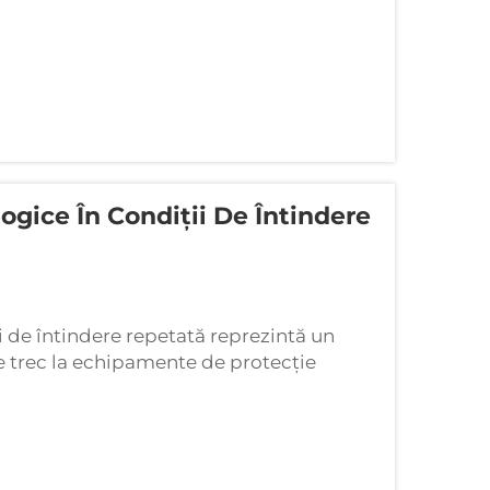
gice În Condiții De Întindere
 de întindere repetată reprezintă un
re trec la echipamente de protecție
dă din ce în ce mai multă importanță