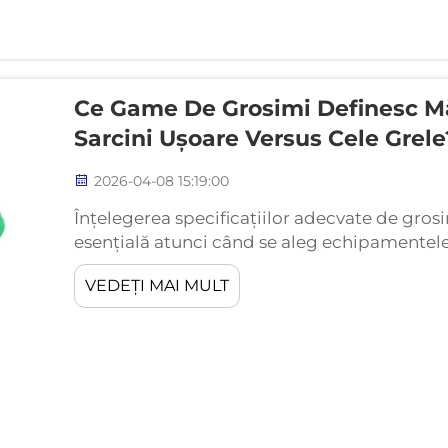
Ce Game De Grosimi Definesc Mă
Sarcini Ușoare Versus Cele Grele
2026-04-08 15:19:00
Înțelegerea specificațiilor adecvate de gros
esențială atunci când se aleg echipamentele
aplicații industriale. Măsurarea grosimii inf
VEDEȚI MAI MULT
capacitatea de protecție...