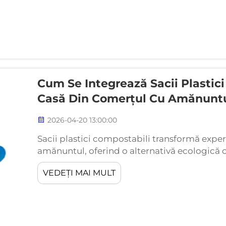
Cum Se Integrează Sacii Plastici
Casă Din Comerțul Cu Amănunt
2026-04-20 13:00:00
Sacii plastici compostabili transformă exper
amănuntul, oferind o alternativă ecologică 
operațiunile existente ale magazinelor. Aceșt
VEDEȚI MAI MULT
sistemelor tradiționale de casă, în același 