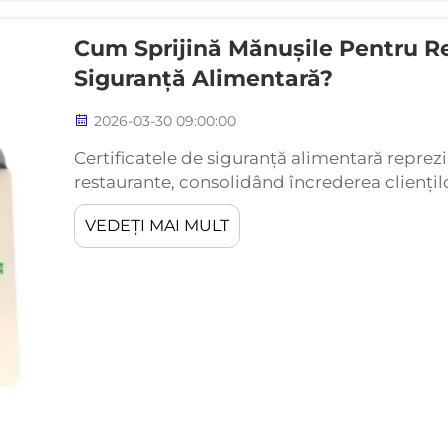
Cum Sprijină Mănușile Pentru Re
Siguranță Alimentară?
2026-03-30 09:00:00
Certificatele de siguranță alimentară reprez
restaurante, consolidând încrederea cliențil
reglementările stricte privind sănătatea. Pri
VEDEȚI MAI MULT
aceste certificate se numără mănușile pentru