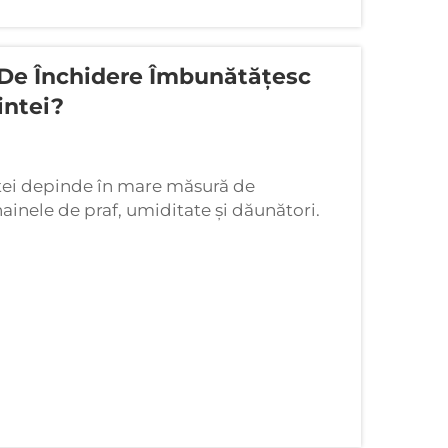
i De Închidere Îmbunătățesc
intei?
ntei depinde în mare măsură de
inele de praf, umiditate și dăunători.
ă diverse caracteristici inovatoare de
gure și etanșe...