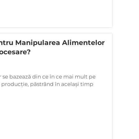
ntru Manipularea Alimentelor
rocesare?
 se bazează din ce în ce mai mult pe
 producție, păstrând în același timp
e sistemele robotizate și echipamentele
rațiunilor de fabricație alimentară,
lor...