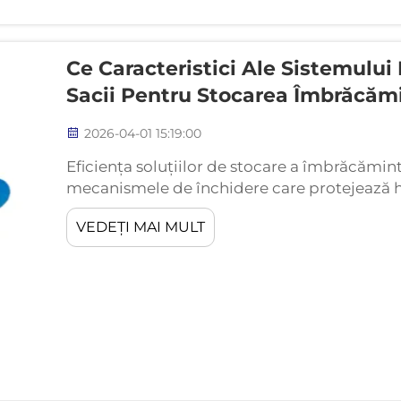
Ce Caracteristici Ale Sistemulu
Sacii Pentru Stocarea Îmbrăcăm
2026-04-01 15:19:00
Eficiența soluțiilor de stocare a îmbrăcămi
mecanismele de închidere care protejează ha
Sacii moderni pentru îmbrăcăminte integreaz
VEDEȚI MAI MULT
închidere, concepute pentru a crea sigilări si