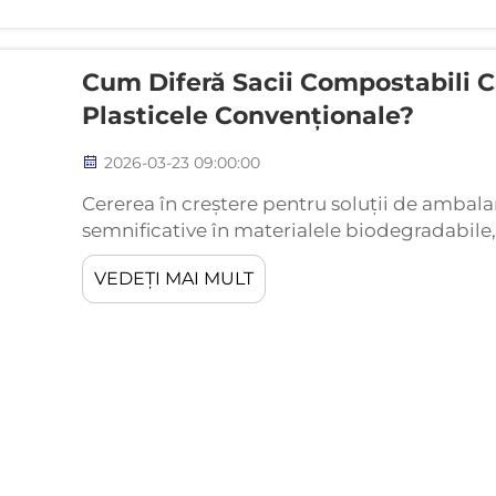
Cum Diferă Sacii Compostabili C
Plasticele Convenționale?
2026-03-23 09:00:00
Cererea în creștere pentru soluții de ambalar
semnificative în materialele biodegradabile,
alternativă importantă față de produsele plas
VEDEȚI MAI MULT
ecologice sunt fabricate...