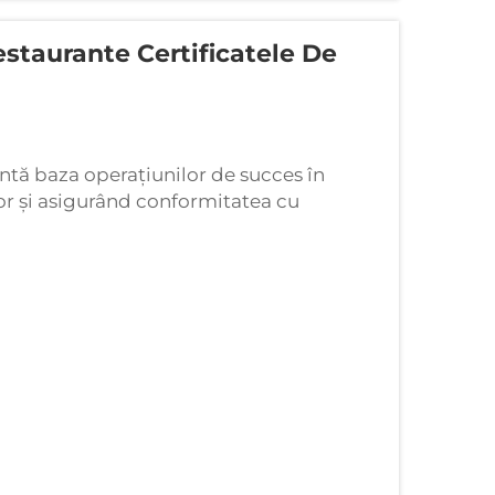
staurante Certificatele De
intă baza operațiunilor de succes în
or și asigurând conformitatea cu
ntre instrumentele esențiale care susțin
 restaurante...