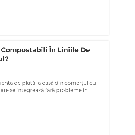
 Compostabili În Liniile De
ul?
iența de plată la casă din comerțul cu
care se integrează fără probleme în
i saci inovatori funcționează în cadrul
timp abordând problemele legate de...