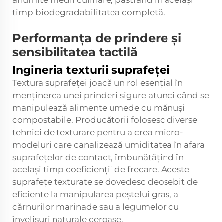
anumite medii culinare, păstrând în același
timp biodegradabilitatea completă.
Performanța de prindere și
sensibilitatea tactilă
Ingineria texturii suprafeței
Textura suprafeței joacă un rol esențial în
menținerea unei prinderi sigure atunci când se
manipulează alimente umede cu mănuși
compostabile. Producătorii folosesc diverse
tehnici de texturare pentru a crea micro-
modeluri care canalizează umiditatea în afara
suprafețelor de contact, îmbunătățind în
același timp coeficienții de frecare. Aceste
suprafețe texturate se dovedesc deosebit de
eficiente la manipularea peștelui gras, a
cărnurilor marinade sau a legumelor cu
învelișuri naturale ceroase.