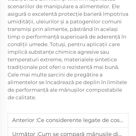
scenariilor de manipulare a alimentelor. Ele
asigură o excelentă protecție barieră împotriva
umidității, uleiurilor și a patogenilor comuni
transmiși prin alimente, păstrând în același
timp o performanță superioară de aderență în
condiții umede. Totuși, pentru aplicații care
implică substanțe chimice agresive sau
temperaturi extreme, materialele sintetice
tradiționale pot oferi o rezistență mai bună.
Cele mai multe sarcini de pregătire a
alimentelor se încadrează pe deplin în limitele
de performanță ale mănușilor compostabile
de calitate.
Anterior :
Ce considerente legate de costuri afectează mănușile biodegradabile comandate în cantități mari?
Următor :
Cum se compară mănușile din plastic de unică folosință în ceea ce privește rezistența la perforare?