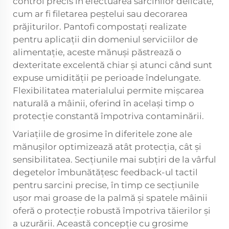
control precis în efectuarea sarcinilor delicate,
cum ar fi filetarea peștelui sau decorarea
prăjiturilor.
Pantofi compostați
realizate
pentru aplicații din domeniul serviciilor de
alimentație, aceste mănuși păstrează o
dexteritate excelentă chiar și atunci când sunt
expuse umidității pe perioade îndelungate.
Flexibilitatea materialului permite mișcarea
naturală a mâinii, oferind în același timp o
protecție constantă împotriva contaminării.
Variațiile de grosime în diferitele zone ale
mănușilor optimizează atât protecția, cât și
sensibilitatea. Secțiunile mai subțiri de la vârful
degetelor îmbunătățesc feedback-ul tactil
pentru sarcini precise, în timp ce secțiunile
ușor mai groase de la palmă și spatele mâinii
oferă o protecție robustă împotriva tăierilor și
a uzurării. Această concepție cu grosime