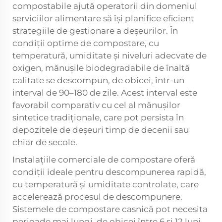
compostabile ajută operatorii din domeniul
serviciilor alimentare să își planifice eficient
strategiile de gestionare a deșeurilor. În
condiții optime de compostare, cu
temperatură, umiditate și niveluri adecvate de
oxigen, mănușile biodegradabile de înaltă
calitate se descompun, de obicei, într-un
interval de 90–180 de zile. Acest interval este
favorabil comparativ cu cel al mănușilor
sintetice tradiționale, care pot persista în
depozitele de deșeuri timp de decenii sau
chiar de secole.
Instalațiile comerciale de compostare oferă
condiții ideale pentru descompunerea rapidă,
cu temperatură și umiditate controlate, care
accelerează procesul de descompunere.
Sistemele de compostare casnică pot necesita
perioade mai lungi, de obicei între 6 și 12 luni,