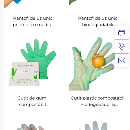
Pantofi de uz unic
Pantofi de uz unic
prieteni cu mediul
biodegradabili
înconjurător
Biodegradabili și
Biodegradabili și
compostați din materiale
compostați din materiale
PLA PBAT amido de
PLA PBAT amido de
porumb
porumb
Cutit de gumi
Cutit plastic compostabil
compostabil
Biodegradabil și
Biodegradabil și
composta bil din
composta bil din
materiale PLA PBAT
materiale PLA PBAT
amiloză
amiloză