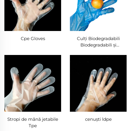
Cpe Gloves
Culți Biodegradabili
Biodegradabili și
Compostabili din Material
PLA PBAT Feciolă de
Porumb
Stropi de mână jetabile
cenuști ldpe
Tpe