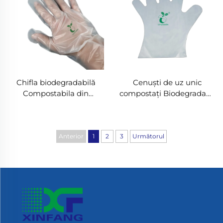
Chifla biodegradabilă
Cenuști de uz unic
Compostabila din
compostați Biodegradabil
material PLA PBAT
și compostabil din
amilorf biodegradabil și
materiale PLA PBAT
compostabil
amilont
Anterior
1
2
3
Următorul