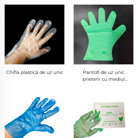
Chifla plastică de uz unic
Pantofi de uz unic
prieteni cu mediul
înconjurător
Biodegradabili și
compostați din materiale
PLA PBAT amido de
porumb