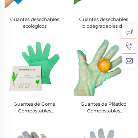
Guantes desechables
Guantes desechables
ecológicos
biodegradables de
biodegradables y
material PLA PBAT
compostables de material
almidón de maíz
de PLA PBAT almidón de
biodegradable y
maíz
compostable
Guantes de Goma
Guantes de Plástico
Compostables
Compostables
Biodegradables y
Biodegradables y
Compostables de
Compostables de
Material PLA PBAT
Material PLA PBAT
Almidón de Maíz
Almidón de Maíz