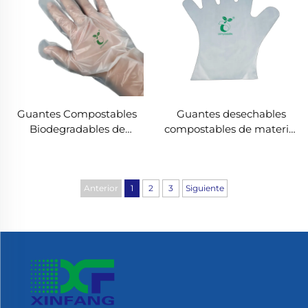
Guantes Compostables
Guantes desechables
Biodegradables de
compostables de material
Material PLA PBAT de
biodegradable y
Almidón de Maíz
compostable PLA PBAT
Biodegradable &
almidón de maíz
Compostable
Anterior
1
2
3
Siguiente