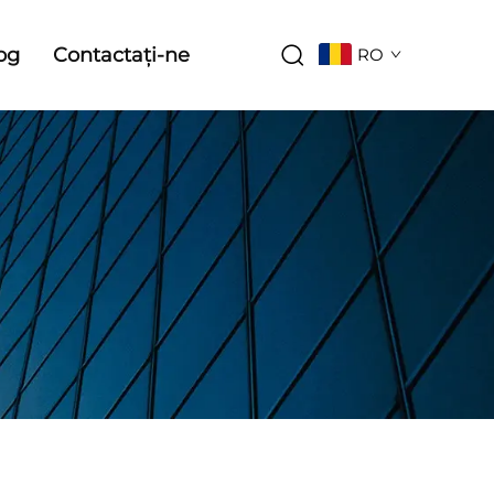
og
Contactați-ne
RO