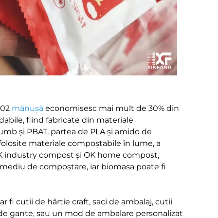
ST02
mănuşă
economisesc mai mult de 30% din
bile, fiind fabricate din materiale
umb și PBAT, partea de PLA și amido de
folosite materiale compoștabile în lume, a
 OK industry compost și OK home compost,
n mediu de compoștare, iar biomasa poate fi
i cutii de hârtie craft, saci de ambalaj, cutii
e de gante, sau un mod de ambalare personalizat