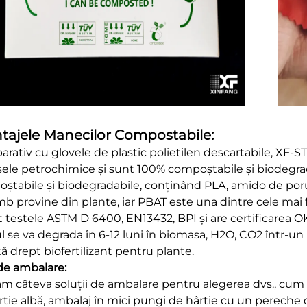
tajele Manecilor Compostabile:
rativ cu glovele de plastic polietilen descartabile, XF-
sele petrochimice și sunt 100% compoștabile și biodegrada
ștabile și biodegradabile, conținând PLA, amido de por
b provine din plante, iar PBAT este una dintre cele mai 
t testele ASTM D 6400, EN13432, BPI și are certificarea
l se va degrada în 6-12 luni în biomasa, H2O, CO2 într-u
tă drept biofertilizant pentru plante.
e ambalare:
 câteva soluții de ambalare pentru alegerea dvs., cum ar f
rtie albă, ambalaj în mici pungi de hârtie cu un perech