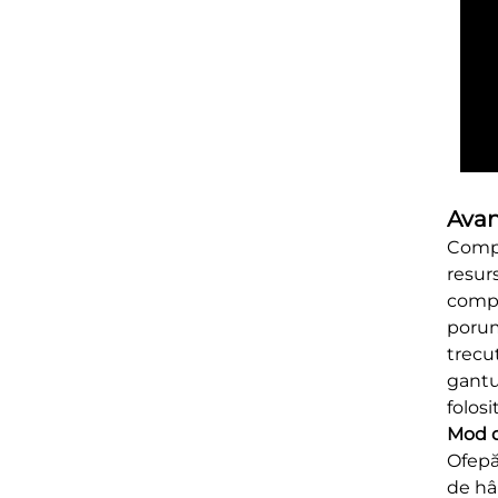
Avan
Compa
resur
compo
porum
trecu
gantu
folosi
Mod d
Ofерăm
de hâ