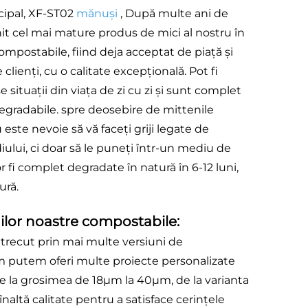
cipal, XF-ST02
mănuși
, După multe ani de
it cel mai mature produs de mici al nostru în
ompostabile, fiind deja acceptat de piață și
clienți, cu o calitate excepțională. Pot fi
 situații din viața de zi cu zi și sunt complet
egradabile. spre deosebire de mittenile
 este nevoie să vă faceți griji legate de
lui, ci doar să le puneți într-un mediu de
fi complet degradate în natură în 6-12 luni,
ură.
ilor noastre compostabile:
trecut prin mai multe versiuni de
um putem oferi multe proiecte personalizate
de la grosimea de 18μm la 40μm, de la varianta
naltă calitate pentru a satisface cerințele