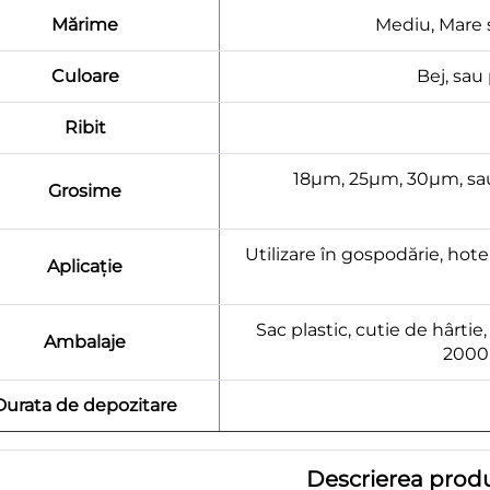
Mărime
Mediu, Mare 
Culoare
Bej, sau
Ribit
18μm, 25μm, 30μm, sau
Grosime
Utilizare în gospodărie, hote
Aplicație
Sac plastic, cutie de hârti
Ambalaje
2000-
Durata de depozitare
Descrierea produ