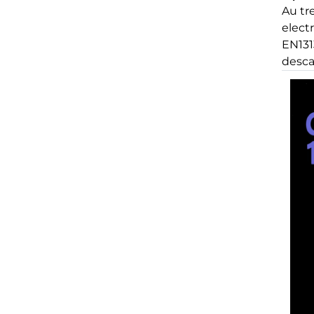
Au tre
elect
EN1313
desca