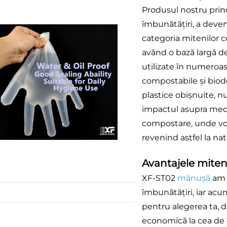
Produsul nostru prin
îmbunătățiri, a deven
categoria mitenilor c
având o bază largă de 
utilizate în numeroase
compostabile și biod
plastice obișnuite, nu
impactul asupra mediu
compostare, unde vor 
revenind astfel la nat
Avantajele miten
XF-ST02
mănuşă
am 
îmbunătățiri, iar ac
pentru alegerea ta, 
economică la cea de î