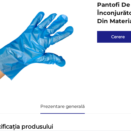
Pantofi De
Înconjurăt
Din Mater
Cerere
Prezentare generală
ificația produsului