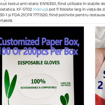
cut testul anti-static EN16350, fiind utilizate în stațiile 
rostatica. XF-ST02
mănuşă
pot fi folosite larg în viața de
0-1 și FDA 21CFR 177.1520, fiind potrivite pentru restauran
rtabilă.