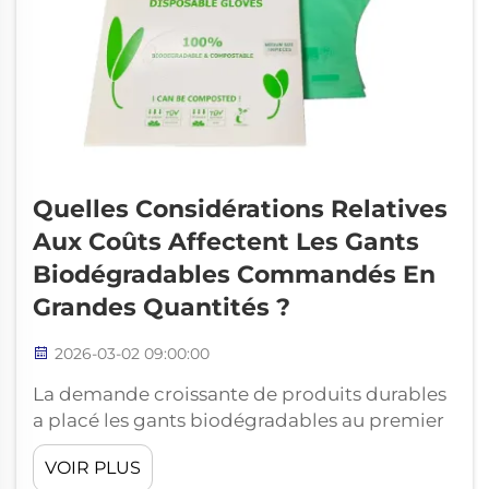
Quelles Considérations Relatives
Aux Coûts Affectent Les Gants
Biodégradables Commandés En
Grandes Quantités ?
2026-03-02 09:00:00
La demande croissante de produits durables
a placé les gants biodégradables au premier
plan des décisions d’achat guidées par des
VOIR PLUS
préoccupations environnementales. À