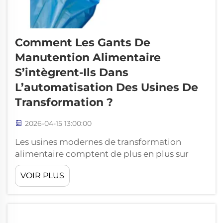
Comment Les Gants De
Manutention Alimentaire
S’intègrent-Ils Dans
L’automatisation Des Usines De
Transformation ?
2026-04-15 13:00:00
Les usines modernes de transformation
alimentaire comptent de plus en plus sur
l'automatisation pour répondre aux
VOIR PLUS
exigences de production tout en respectant
des normes de sécurité strictes. À mesure que
les systèmes robotisés et les équipements
automatisés deviennent essentiels aux