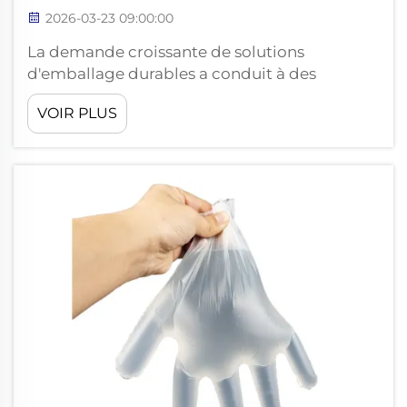
2026-03-23 09:00:00
La demande croissante de solutions
d'emballage durables a conduit à des
innovations importantes dans le domaine des
VOIR PLUS
matériaux biodégradables, les sacs
compostables émergeant comme une
alternative privilégiée aux produits plastiques
traditionnels. Ces alternatives respectueuses
de l'environnement sont fabriquées...