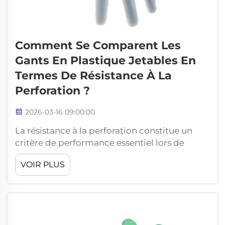
Comment Se Comparent Les
Gants En Plastique Jetables En
Termes De Résistance À La
Perforation ?
2026-03-16 09:00:00
La résistance à la perforation constitue un
critère de performance essentiel lors de
l’évaluation des équipements de protection
VOIR PLUS
des mains dans les domaines industriel et
sanitaire. Comprendre comment les
différents matériaux et procédés de
fabrication influencent la résistance à la
perforation permet de…