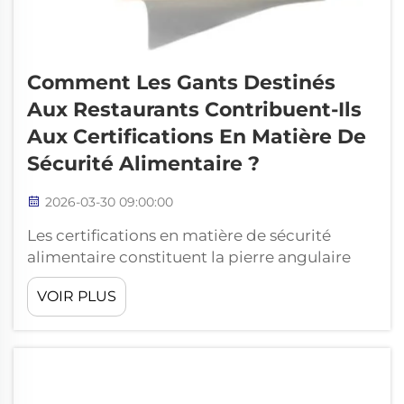
Comment Les Gants Destinés
Aux Restaurants Contribuent-Ils
Aux Certifications En Matière De
Sécurité Alimentaire ?
2026-03-30 09:00:00
Les certifications en matière de sécurité
alimentaire constituent la pierre angulaire
d'une exploitation réussie de restaurant,
VOIR PLUS
établissant la confiance auprès des clients
tout en garantissant le respect de
réglementations sanitaires strictes. Parmi les
outils essentiels soutenant ces certifications,
les restau...