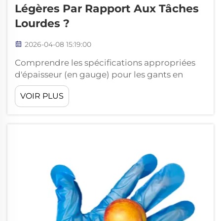
Légères Par Rapport Aux Tâches
Lourdes ?
2026-04-08 15:19:00
Comprendre les spécifications appropriées
d'épaisseur (en gauge) pour les gants en
polyéthylène est essentiel lors du choix d'une
VOIR PLUS
protection pour les mains adaptée à
différentes applications industrielles. La
mesure en gauge influence directement
l'épaisseur, la durabilité et les capacités de
protection...