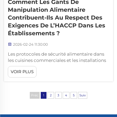
Comment Les Gants De
Manipulation Alimentaire
Contribuent-Ils Au Respect Des
Exigences De L’HACCP Dans Les
Établissements ?
2026-02-24 11:30:00
Les protocoles de sécurité alimentaire dans
les cuisines commerciales et les installations
de transformation alimentaire sont devenus
VOIR PLUS
de plus en plus stricts, car les organismes de
réglementation insistent sur l’importance
cruciale de la prévention de la contamination
et de la garantie de la santé des
Préc
1
2
3
4
5
Suiv
consommateurs. Parmi les mesures les plus
fondamentales...