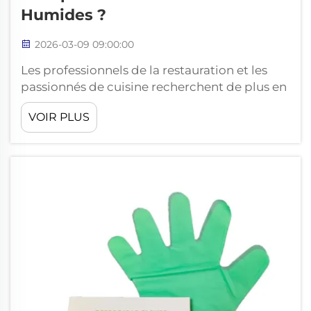
Humides ?
2026-03-09 09:00:00
Les professionnels de la restauration et les
passionnés de cuisine recherchent de plus en
plus des alternatives écologiquement
VOIR PLUS
responsables aux gants jetables traditionnels,
sans compromettre les performances. Lors
de la manipulation d’aliments humides, il est
essentiel de maintenir une hygiène adéquate
tout en protégeant les mains...