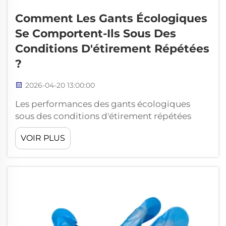
Comment Les Gants Écologiques
Se Comportent-Ils Sous Des
Conditions D'étirement Répétées
?
2026-04-20 13:00:00
Les performances des gants écologiques
sous des conditions d'étirement répétées
constituent un critère d'évaluation essentiel
VOIR PLUS
pour les industries qui passent à des
équipements de protection durables. Alors
que les entreprises accordent une priorité
croissante à la responsabilité
environnementale tout en...