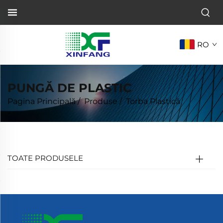
RO
PUNGĂ DE PLASTIC
Pagina Principală
/
Produse
/
Torba Plastică
TOATE PRODUSELE