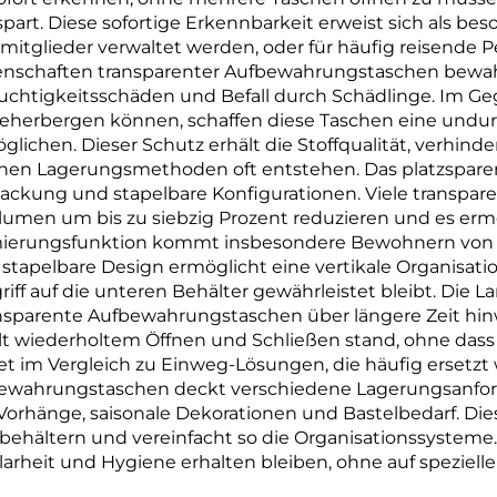
Material
spart. Diese sofortige Erkennbarkeit erweist sich als bes
tglieder verwaltet werden, oder für häufig reisende Per
enschaften transparenter Aufbewahrungstaschen bewah
htigkeitsschäden und Befall durch Schädlinge. Im Geg
herbergen können, schaffen diese Taschen eine undurc
möglichen. Dieser Schutz erhält die Stoffqualität, verhi
en Lagerungsmethoden oft entstehen. Das platzspare
packung und stapelbare Konfigurationen. Viele transp
umen um bis zu siebzig Prozent reduzieren und es erm
ierungsfunktion kommt insbesondere Bewohnern von Ap
tapelbare Design ermöglicht eine vertikale Organisati
riff auf die unteren Behälter gewährleistet bleibt. Die L
ansparente Aufbewahrungstaschen über längere Zeit hin
ält wiederholtem Öffnen und Schließen stand, ohne dass 
etet im Vergleich zu Einweg-Lösungen, die häufig erset
ufbewahrungstaschen deckt verschiedene Lagerungsanfor
Vorhänge, saisonale Dekorationen und Bastelbedarf. Di
ältern und vereinfacht so die Organisationssysteme. Di
arheit und Hygiene erhalten bleiben, ohne auf speziell