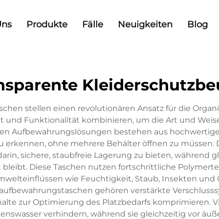
Uns
Produkte
Fälle
Neuigkeiten
Blog
nsparente Kleiderschutzbe
hen stellen einen revolutionären Ansatz für die Organ
eit und Funktionalität kombinieren, um die Art und We
iven Aufbewahrungslösungen bestehen aus hochwertigen,
 zu erkennen, ohne mehrere Behälter öffnen zu müssen. 
in, sichere, staubfreie Lagerung zu bieten, während gle
eibt. Diese Taschen nutzen fortschrittliche Polymertec
Umwelteinflüssen wie Feuchtigkeit, Staub, Insekten un
ufbewahrungstaschen gehören verstärkte Verschlusssy
alte zur Optimierung des Platzbedarfs komprimieren. V
ndenswasser verhindern, während sie gleichzeitig vor äu