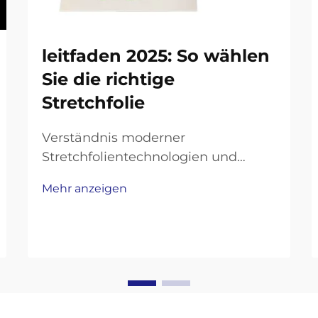
leitfaden 2025: So wählen
Sie die richtige
Stretchfolie
Verständnis moderner
Stretchfolientechnologien und
Anwendungen Die Welt der
Mehr anzeigen
Verpackungslösungen entwickelt
sich kontinuierlich weiter, und
Stretchfolien bleiben an vorderster
Front innovativer industrieller
Verpackungsmaterialien. Mit dem
Annähern des Jahres 2025
entwickelt sich auch die