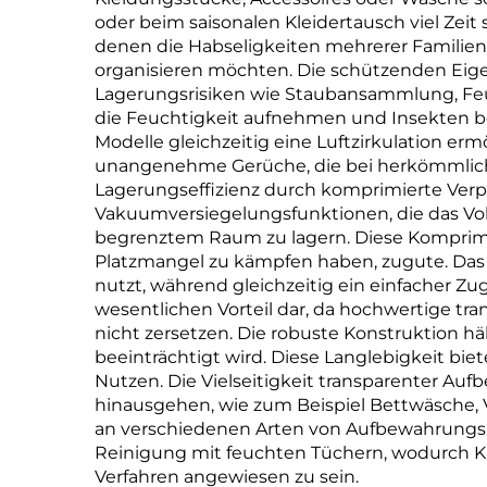
oder beim saisonalen Kleidertausch viel Zeit 
denen die Habseligkeiten mehrerer Familienmi
organisieren möchten. Die schützenden Eig
Lagerungsrisiken wie Staubansammlung, Feuc
die Feuchtigkeit aufnehmen und Insekten be
Modelle gleichzeitig eine Luftzirkulation er
unangenehme Gerüche, die bei herkömmlich
Lagerungseffizienz durch komprimierte Ver
Vakuumversiegelungsfunktionen, die das Vol
begrenztem Raum zu lagern. Diese Komprim
Platzmangel zu kämpfen haben, zugute. Das s
nutzt, während gleichzeitig ein einfacher Zug
wesentlichen Vorteil dar, da hochwertige tr
nicht zersetzen. Die robuste Konstruktion h
beeinträchtigt wird. Diese Langlebigkeit bi
Nutzen. Die Vielseitigkeit transparenter A
hinausgehen, wie zum Beispiel Bettwäsche, 
an verschiedenen Arten von Aufbewahrungsbeh
Reinigung mit feuchten Tüchern, wodurch Kl
Verfahren angewiesen zu sein.