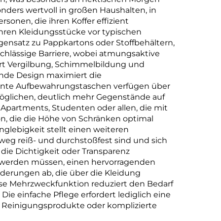
onders wertvoll in großen Haushalten, in
sonen, die ihren Koffer effizient
ren Kleidungsstücke vor typischen
ensatz zu Pappkartons oder Stoffbehältern,
hlässige Barriere, wobei atmungsaktive
ndert Vergilbung, Schimmelbildung und
nde Design maximiert die
arente Aufbewahrungstaschen verfügen über
öglichen, deutlich mehr Gegenstände auf
artments, Studenten oder allen, die mit
on, die die Höhe von Schränken optimal
anglebigkeit stellt einen weiteren
weg reiß- und durchstoßfest sind und sich
die Dichtigkeit oder Transparenz
zt werden müssen, einen hervorragenden
derungen ab, die über die Kleidung
ese Mehrzweckfunktion reduziert den Bedarf
e einfache Pflege erfordert lediglich eine
e Reinigungsprodukte oder komplizierte