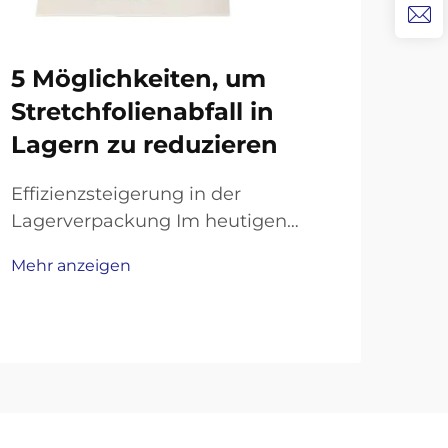
Si
5 Möglichkeiten, um
Ei
Stretchfolienabfall in
erk
Lagern zu reduzieren
Gru
Effizienzsteigerung in der
Sch
Lagerverpackung Im heutigen
und
wettbewerbsintensiven
Mehr
Mehr anzeigen
Lan
Logistikumfeld stehen Lager unter
Sch
zunehmendem Druck, ihre Abläufe
ver
zu optimieren und gleichzeitig
Ein
Nachhaltigkeitsziele zu erreichen.
unv
Ein Bereich, der häufig erhebliche
zah
Versch...
sin