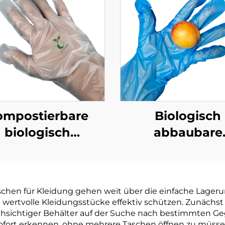
ompostierbare
Biologisch
biologisch
abbaubare
abbaubare
Handschuh
Handschuhe
biologisch abb
ogisch abbaubar
& kompostierba
chen für Kleidung gehen weit über die einfache Lageru
mpostierbar aus
PLA PBAT Maiss
wertvolle Kleidungsstücke effektiv schützen. Zunächst el
PBAT Maisstärke
Material
chsichtiger Behälter auf der Suche nach bestimmten 
sofort erkennen, ohne mehrere Taschen öffnen zu müss