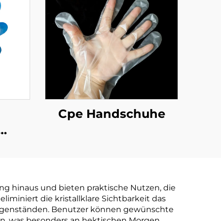
Cpe Handschuhe
e
aubar
r aus
ng hinaus und bieten praktische Nutzen, die
tärke
iminiert die kristallklare Sichtbarkeit das
Gegenständen. Benutzer können gewünschte
en, was besonders an hektischen Morgen