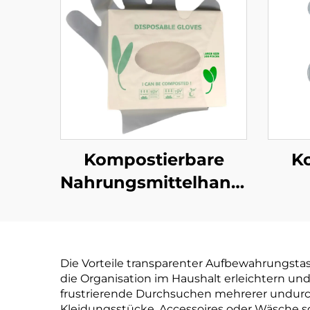
Kompostierbare
K
Nahrungsmittelhandschuhe
Biologisch abbaubar
& kompostierbar aus
PLA PBAT Maisstärke
Biol
Die Vorteile transparenter Aufbewahrungstas
Material
& ko
die Organisation im Haushalt erleichtern und 
PLA 
frustrierende Durchsuchen mehrerer undur
Kleidungsstücke, Accessoires oder Wäsche 