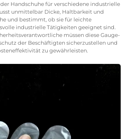
der Handschuhe für verschiedene industrielle
st unmittelbar Dicke, Haltbarkeit und
 und bestimmt, ob sie für leichte
lle industrielle Tätigkeiten geeignet sind.
herheitsverantwortliche müssen diese Gauge-
schutz der Beschäftigten sicherzustellen und
osteneffektivität zu gewährleisten.