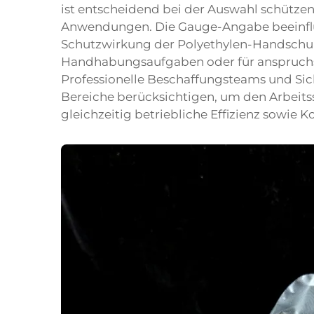
ist entscheidend bei der Auswahl schützen
Anwendungen. Die Gauge-Angabe beeinflus
Schutzwirkung der Polyethylen-Handschuhe
Handhabungsaufgaben oder für anspruchsvo
Professionelle Beschaffungsteams und Sic
Bereiche berücksichtigen, um den Arbeits
gleichzeitig betriebliche Effizienz sowie K