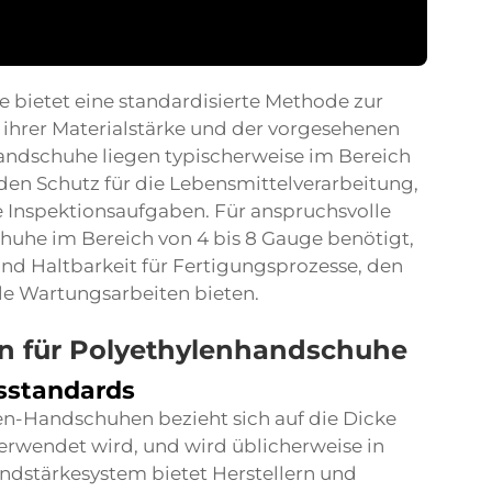
bietet eine standardisierte Methode zur
 ihrer Materialstärke und der vorgesehenen
andschuhe liegen typischerweise im Bereich
den Schutz für die Lebensmittelverarbeitung,
 Inspektionsaufgaben. Für anspruchsvolle
he im Bereich von 4 bis 8 Gauge benötigt,
und Haltbarkeit für Fertigungsprozesse, den
le Wartungsarbeiten bieten.
n für Polyethylenhandschuhe
sstandards
n-Handschuhen bezieht sich auf die Dicke
verwendet wird, und wird üblicherweise in
dstärkesystem bietet Herstellern und