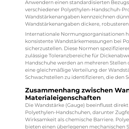
Anwendern einen standardisierten Bezugs
verschiedener Polyethylen-Handschuh-Pro
Wandstärkenangaben kennzeichnen dünner
Wandstärkenangaben dickere, robusteren 
Internationale Normungsorganisationen h
konsistente Wandstärkemessungen bei Pol
sicherzustellen. Diese Normen spezifizier
zulässige Toleranzbereiche für Dickenab
Handschuhe werden an mehreren Stellen d
eine gleichmäßige Verteilung der Wandstä
Schwachstellen zu identifizieren, die den 
Zusammenhang zwischen Wan
Materialeigenschaften
Die Wandstärke (Gauge) beeinflusst direk
Polyethylen-Handschuhen, darunter Zugfes
Wirksamkeit als chemische Barriere. Pol
bieten einen überlegenen mechanischen Sc