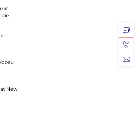
 mit
 die
ie
 Abbau
aat New