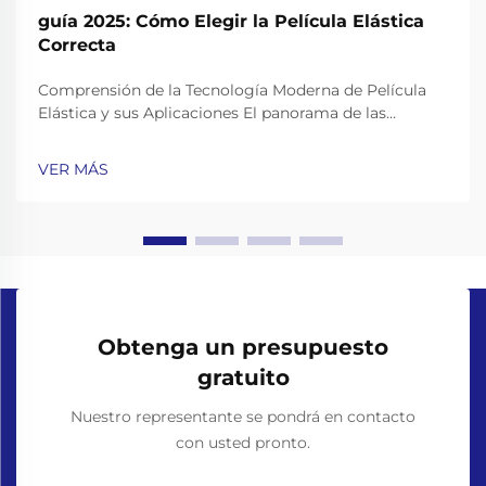
guía 2025: Cómo Elegir la Película Elástica
Correcta
Comprensión de la Tecnología Moderna de Película
Elástica y sus Aplicaciones El panorama de las
soluciones de empaque continúa evolucionando, y la
película elástica sigue a la vanguardia de los
VER MÁS
materiales innovadores para empaquetado industrial.
A medida que nos acercamos a 2025, la tecnología
detrás...
Obtenga un presupuesto
gratuito
Nuestro representante se pondrá en contacto
con usted pronto.