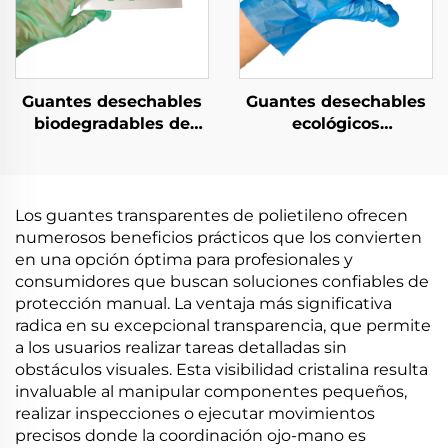
Guantes desechables
Guantes desechables
biodegradables de
ecológicos
material PLA PBAT
biodegradables y
almidón de maíz
compostables de
biodegradable y
material de PLA PBAT
compostable
almidón de maíz
Los guantes transparentes de polietileno ofrecen
numerosos beneficios prácticos que los convierten
en una opción óptima para profesionales y
consumidores que buscan soluciones confiables de
protección manual. La ventaja más significativa
radica en su excepcional transparencia, que permite
a los usuarios realizar tareas detalladas sin
obstáculos visuales. Esta visibilidad cristalina resulta
invaluable al manipular componentes pequeños,
realizar inspecciones o ejecutar movimientos
precisos donde la coordinación ojo-mano es