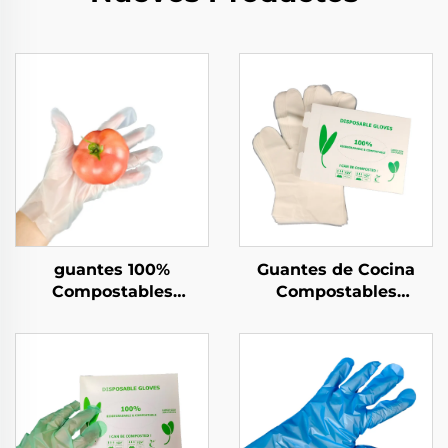
guantes 100%
Guantes de Cocina
Compostables
Compostables
Biodegradables y
Biodegradables y
Compostables Hechos
Compostables Hechos
de Material PLA PBAT
de Material PLA PBAT
almidón de maíz
almidón de maíz