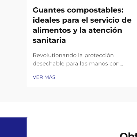
Guantes compostables:
ideales para el servicio de
alimentos y la atención
sanitaria
Revolutionando la protección
desechable para las manos con
soluciones sostenibles. La creciente
VER MÁS
conciencia ambiental en los
sectores profesionales ha impulsado
un cambio notable hacia
alternativas sostenibles en los
suministros diarios. Los guantes
compostables representan una...
Obt