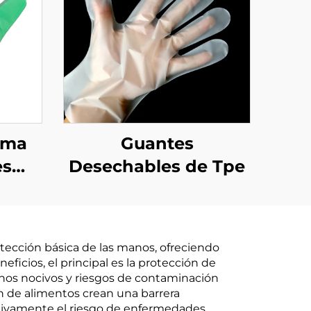
oma
Guantes
es
Desechables de Tpe
s y
 de
PBAT
otección básica de las manos, ofreciendo
aíz
eficios, el principal es la protección de
enos nocivos y riesgos de contaminación
ón de alimentos crean una barrera
cativamente el riesgo de enfermedades