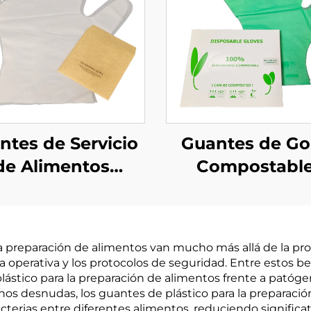
ntes de Servicio
Guantes de G
de Alimentos
Compostabl
ompostables
Biodegradable
odegradables y
Compostables
ompostables
Material PLA 
 la preparación de alimentos van mucho más allá de la pr
hos de Material
Almidón de M
a operativa y los protocolos de seguridad. Entre estos ben
de PLA PBAT
plástico para la preparación de alimentos frente a patóg
anos desnudas, los guantes de plástico para la preparaci
midón de maíz
cterias entre diferentes alimentos, reduciendo signifi