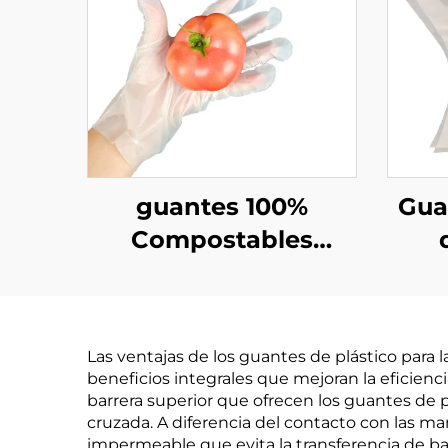
guantes 100%
Gua
Compostables
Biodegradables y
C
Compostables
Bi
Hechos de Material
C
Las ventajas de los guantes de plástico para
PLA PBAT almidón
Hec
beneficios integrales que mejoran la eficienci
de maíz
barrera superior que ofrecen los guantes de 
cruzada. A diferencia del contacto con las m
al
impermeable que evita la transferencia de ba