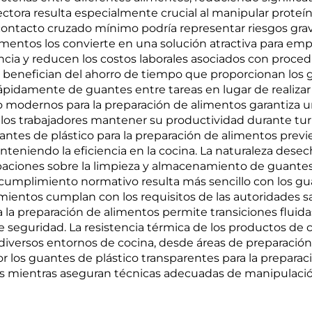
ectora resulta especialmente crucial al manipular proteí
ntacto cruzado mínimo podría representar riesgos graves
limentos los convierte en una solución atractiva para e
ncia y reducen los costos laborales asociados con proce
e benefician del ahorro de tiempo que proporcionan los g
ápidamente de guantes entre tareas en lugar de realizar
ico modernos para la preparación de alimentos garantiz
a los trabajadores mantener su productividad durante tu
uantes de plástico para la preparación de alimentos prev
eniendo la eficiencia en la cocina. La naturaleza desech
aciones sobre la limpieza y almacenamiento de guantes, 
umplimiento normativo resulta más sencillo con los gua
mientos cumplan con los requisitos de las autoridades sa
ra la preparación de alimentos permite transiciones fluid
seguridad. La resistencia térmica de los productos de ca
iversos entornos de cocina, desde áreas de preparación
por los guantes de plástico transparentes para la prepara
os mientras aseguran técnicas adecuadas de manipulació