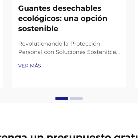
Guantes desechables
ecológicos: una opción
sostenible
Revolutionando la Protección
Personal con Soluciones Sostenibles
La demanda global de guantes
VER MÁS
desechables ha aumentado
exponencialmente en los últimos
años, llevando las preocupaciones
ambientales al centro de las
discusiones industriales. A medida
que empresas y particulares buscan
formas...
enga un presupuesto grat