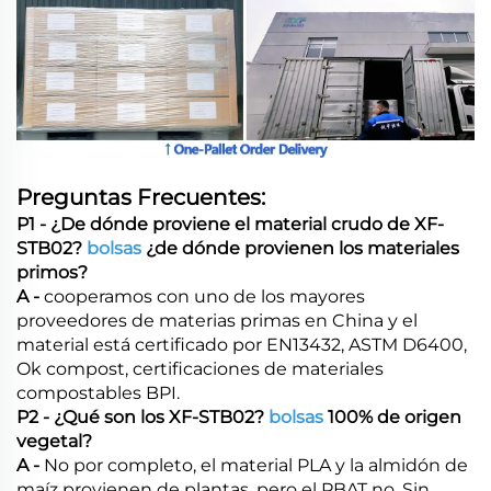
Preguntas Frecuentes:
P1 - ¿De dónde proviene el material crudo de XF-
STB02?
bolsas
¿de dónde provienen los materiales
primos?
A -
cooperamos con uno de los mayores
proveedores de materias primas en China y el
material está certificado por EN13432, ASTM D6400,
Ok compost, certificaciones de materiales
compostables BPI.
P2 - ¿Qué son los XF-STB02?
bolsas
100% de origen
vegetal?
A -
No por completo, el material PLA y la almidón de
maíz provienen de plantas, pero el PBAT no. Sin