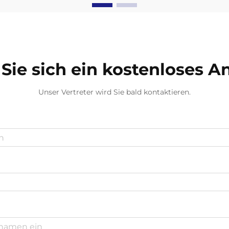
als bahnbrechende Alternative zu
herkömmlichen Latex- und
Vinylhandschuhen etabliert haben.
Diese innovativen Produkte bieten
dieselben Schutzeigenschaften
Sie sich ein kostenloses 
wie...
Unser Vertreter wird Sie bald kontaktieren.