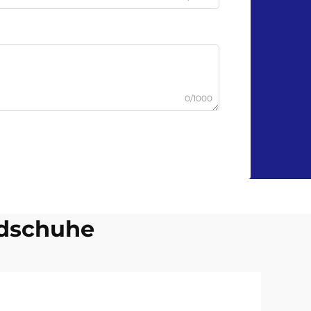
0/1000
dschuhe