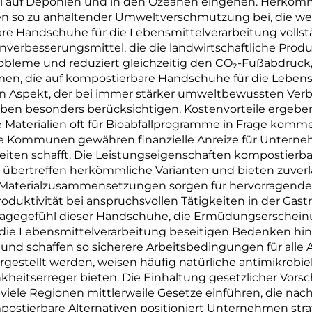
üll auf Deponien und in den Ozeanen eingehen. Herkö
Material
Material
en so zu anhaltender Umweltverschmutzung bei, die wel
re Handschuhe für die Lebensmittelverarbeitung volls
nverbesserungsmittel, die die landwirtschaftliche Produ
robleme und reduziert gleichzeitig den CO₂-Fußabdruck
n, die auf kompostierbare Handschuhe für die Lebensm
ein Aspekt, der bei immer stärker umweltbewussten Verb
ben besonders berücksichtigen. Kostenvorteile ergeben
 Materialien oft für Bioabfallprogramme in Frage komm
le Kommunen gewähren finanzielle Anreize für Unterneh
eiten schafft. Die Leistungseigenschaften kompostierb
übertreffen herkömmliche Varianten und bieten zuverlä
che Materialzusammensetzungen sorgen für hervorragende
roduktivität bei anspruchsvollen Tätigkeiten in der Gast
Tragegefühl dieser Handschuhe, die Ermüdungserschei
ie Lebensmittelverarbeitung beseitigen Bedenken hinsi
t, und schaffen so sicherere Arbeitsbedingungen für alle
estellt werden, weisen häufig natürliche antimikrobiell
heitserreger bieten. Die Einhaltung gesetzlicher Vorsc
 viele Regionen mittlerweile Gesetze einführen, die 
postierbare Alternativen positioniert Unternehmen strat