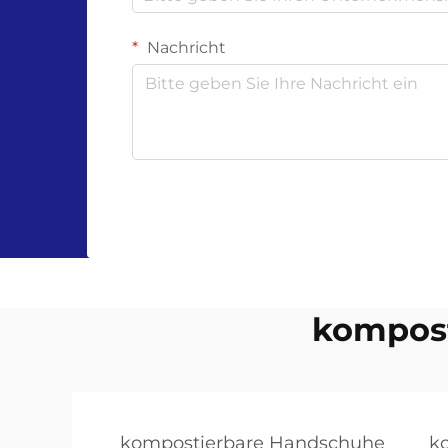
Nachricht
kompos
kompostierbare Handschuhe
k