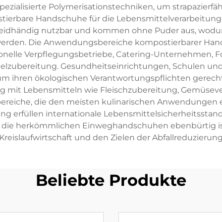
ezialisierte Polymerisationstechniken, um strapazierfä
stierbare Handschuhe für die Lebensmittelverarbeitung
d beidhändig nutzbar und kommen ohne Puder aus, wodu
erden. Die Anwendungsbereiche kompostierbarer Hands
ionelle Verpflegungsbetriebe, Catering-Unternehmen, F
telzubereitung. Gesundheitseinrichtungen, Schulen u
um ihren ökologischen Verantwortungspflichten gerec
g mit Lebensmitteln wie Fleischzubereitung, Gemüseve
rbereiche, die den meisten kulinarischen Anwendungen
ng erfüllen internationale Lebensmittelsicherheitsstan
g, die herkömmlichen Einweghandschuhen ebenbürtig ist,
Kreislaufwirtschaft und den Zielen der Abfallreduzierung
Beliebte Produkte