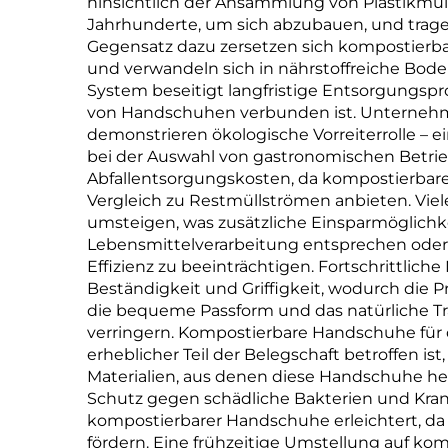
hinsichtlich der Ansammlung von Plastikm
Material
Jahrhunderte, um sich abzubauen, und trag
Gegensatz dazu zersetzen sich kompostierba
und verwandeln sich in nährstoffreiche Bode
System beseitigt langfristige Entsorgungsp
von Handschuhen verbunden ist. Unternehme
demonstrieren ökologische Vorreiterrolle – 
bei der Auswahl von gastronomischen Betrie
Abfallentsorgungskosten, da kompostierbare
Vergleich zu Restmüllströmen anbieten. Vie
umsteigen, was zusätzliche Einsparmöglichk
Lebensmittelverarbeitung entsprechen oder 
Effizienz zu beeinträchtigen. Fortschrittli
Beständigkeit und Griffigkeit, wodurch die P
die bequeme Passform und das natürliche 
verringern. Kompostierbare Handschuhe für d
erheblicher Teil der Belegschaft betroffen is
Materialien, aus denen diese Handschuhe herg
Schutz gegen schädliche Bakterien und Krank
kompostierbarer Handschuhe erleichtert, da
fördern. Eine frühzeitige Umstellung auf kom