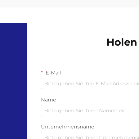
zusammenkommen, ist die
Zertifizierung kompostierbarer
Handschuhe für Unternehmen und
Verbraucher alike zu einer
entscheidenden Überlegung
Holen 
geworden. Diese innovativen
Schutzprodukte...
E-Mail
Name
Unternehmensname