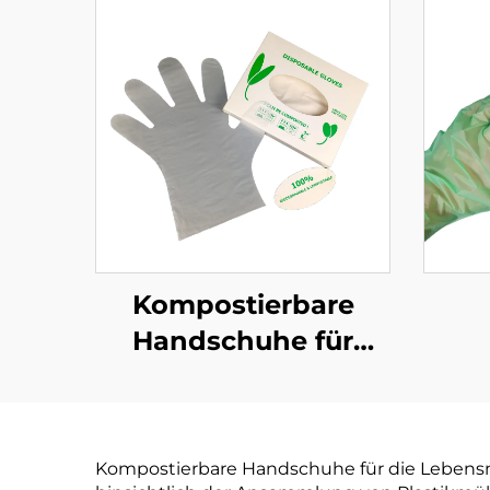
Kompostierbare
Handschuhe für
Lebensmittelzubereitung
Ein
Biologisch abbaubar
Biol
& Kompostierbar aus
& ko
Kompostierbare Handschuhe für die Lebensmi
PLA PBAT Maisstärke
PLA 