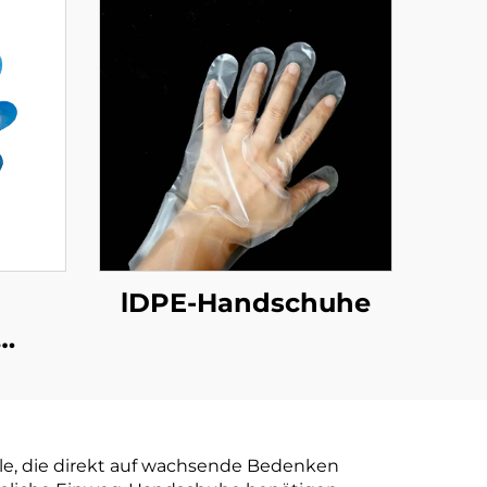
lDPE-Handschuhe
e
aubar
r aus
le, die direkt auf wachsende Bedenken
tärke