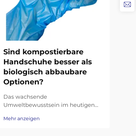
Wa
Sind kompostierbare
ko
Handschuhe besser als
Ha
biologisch abbaubare
Optionen?
Die
nac
Das wachsende
hat 
Umweltbewusstsein im heutigen
Mehr
dra
Markt hat eine intensive Debatte
Unt
Mehr anzeigen
über nachhaltige Einwegprodukte
Bra
ausgelöst, insbesondere im Bereich
Not