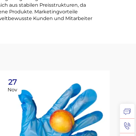
ch aus stabilen Preisstrukturen, da
ene Produkte. Marketingvorteile
weltbewusste Kunden und Mitarbeiter
27
2
Nov
No