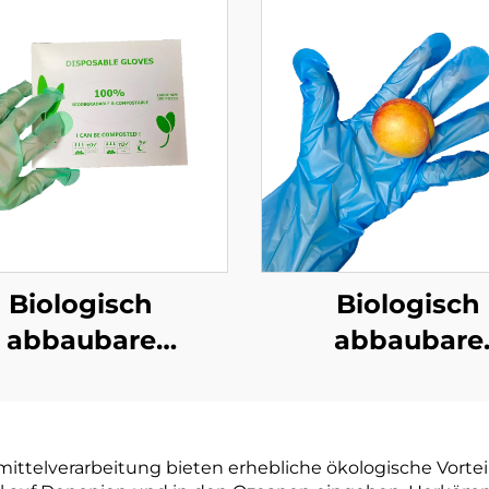
Biologisch
Biologisch
abbaubare
abbaubare
malhandschuhe
Handschuh
ogisch abbaubar
biologisch abb
mpostierbar aus
& kompostierba
ttelverarbeitung bieten erhebliche ökologische Vortei
PBAT Maisstärke
PLA PBAT Maiss