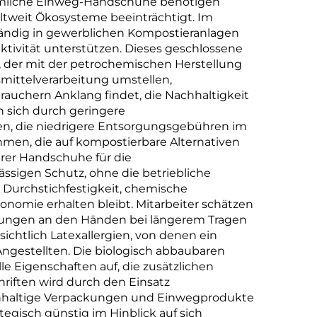
mmliche Einweg-Handschuhe benötigen
tweit Ökosysteme beeinträchtigt. Im
tändig in gewerblichen Kompostieranlagen
ktivität unterstützen. Dieses geschlossene
, der mit der petrochemischen Herstellung
ittelverarbeitung umstellen,
rauchern Anklang findet, die Nachhaltigkeit
 sich durch geringere
en, die niedrigere Entsorgungsgebühren im
men, die auf kompostierbare Alternativen
arer Handschuhe für die
ssigen Schutz, ohne die betriebliche
 Durchstichfestigkeit, chemische
ronomie erhalten bleibt. Mitarbeiter schätzen
nungen an den Händen bei längerem Tragen
chtlich Latexallergien, von denen ein
 Angestellten. Die biologisch abbaubaren
e Eigenschaften auf, die zusätzlichen
hriften wird durch den Einsatz
nachhaltige Verpackungen und Einwegprodukte
egisch günstig im Hinblick auf sich