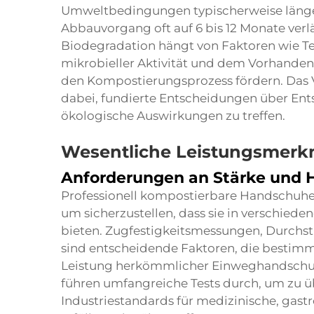
Umweltbedingungen typischerweise länge
Abbauvorgang oft auf 6 bis 12 Monate verl
Biodegradation hängt von Faktoren wie Te
mikrobieller Aktivität und dem Vorhandens
den Kompostierungsprozess fördern. Das Ve
dabei, fundierte Entscheidungen über E
ökologische Auswirkungen zu treffen.
Wesentliche Leistungsmer
Anforderungen an Stärke und H
Professionell
kompostierbare Handschuh
um sicherzustellen, dass sie in verschie
bieten. Zugfestigkeitsmessungen, Durchs
sind entscheidende Faktoren, die bestimm
Leistung herkömmlicher Einweghandschuh
führen umfangreiche Tests durch, um zu üb
Industriestandards für medizinische, gas