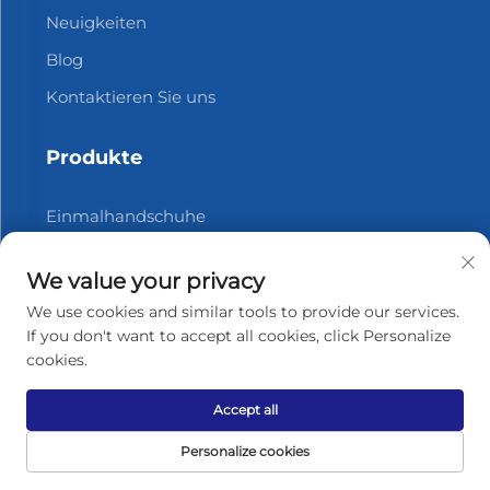
Neuigkeiten
Blog
Kontaktieren Sie uns
Produkte
Einmalhandschuhe
Einmal-Schürze
We value your privacy
Stretchfilm
We use cookies and similar tools to provide our services.
Plastiktasche
If you don't want to accept all cookies, click Personalize
cookies.
Tragen Sie sich in unseren Newsletter
Accept all
ein
Personalize cookies
Abonnieren Sie unseren Newsletter, um die