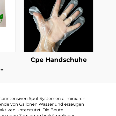
Cpe Handschuhe
huhe
aubar
r aus
sserintensiven Spül-Systemen eliminieren
tärke
sende von Gallonen Wasser und erzeugen
aktiken unterstützt. Die Beutel
Orten ohne Zugang zu herkömmlicher