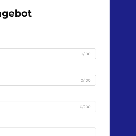
Angebot
0/100
0/100
0/200