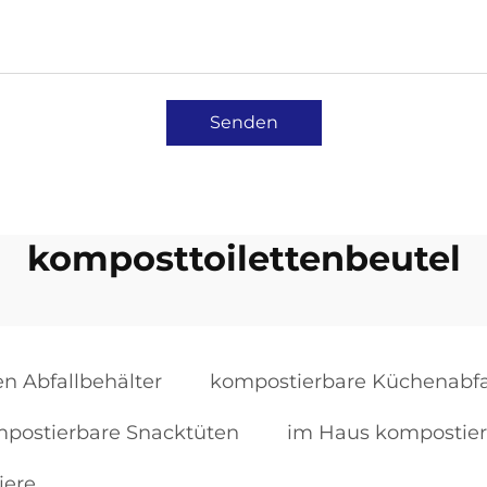
Senden
komposttoilettenbeutel
n Abfallbehälter
kompostierbare Küchenabfa
postierbare Snacktüten
im Haus kompostier
iere