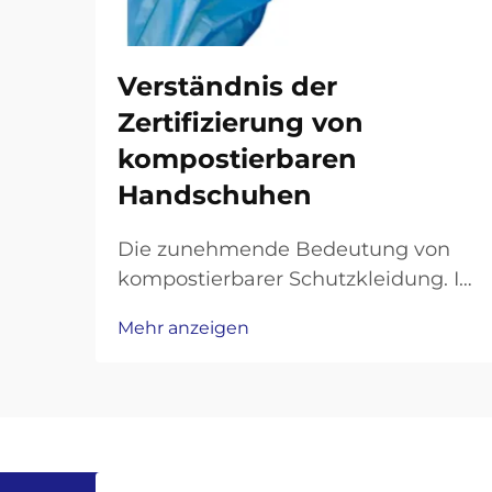
Verständnis der
Zertifizierung von
kompostierbaren
Handschuhen
Die zunehmende Bedeutung von
kompostierbarer Schutzkleidung. In
einer Zeit, in der
Mehr anzeigen
Umweltbewusstsein und
Arbeitssicherheit
zusammenkommen, ist die
Zertifizierung kompostierbarer
Handschuhe für Unternehmen und
Verbraucher alike zu einer