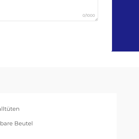
0/1000
lltüten
bare Beutel