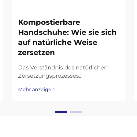
Kompostierbare
Handschuhe: Wie sie sich
auf natürliche Weise
zersetzen
Das Verständnis des natürlichen
Zersetzungsprozesses
umweltfreundlicher
Mehr anzeigen
Handschutzprodukte. Da das
ökologische Bewusstsein weiterhin
unsere Entscheidungen bei der
persönlichen Schutzausrüstung
prägt, haben kompostierbare
Handschuhe sich als revolutionäre