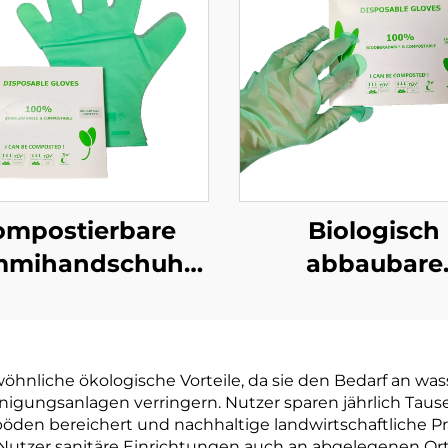
ompostierbare
Biologisch
mihandschuhe
abbaubare
ogisch abbaubar
Einmalhandsc
mpostierbar aus
Biologisch abb
PBAT Maisstärke
& kompostierba
hnliche ökologische Vorteile, da sie den Bedarf an wa
Material
PLA PBAT Maiss
igungsanlagen verringern. Nutzer sparen jährlich Tau
Material
öden bereichert und nachhaltige landwirtschaftliche Pr
ss Nutzer sanitäre Einrichtungen auch an abgelegenen 