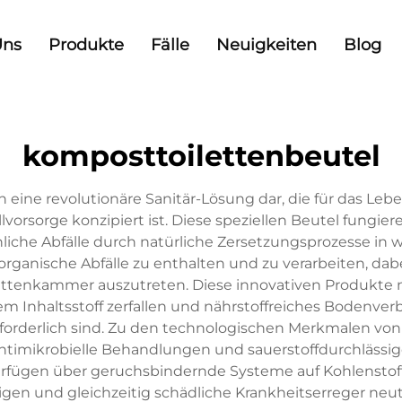
Uns
Produkte
Fälle
Neuigkeiten
Blog
komposttoilettenbeutel
n eine revolutionäre Sanitär-Lösung dar, die für das L
rsorge konzipiert ist. Diese speziellen Beutel fungiere
che Abfälle durch natürliche Zersetzungsprozesse in 
organische Abfälle zu enthalten und zu verarbeiten, da
ettenkammer auszutreten. Diese innovativen Produkte n
em Inhaltsstoff zerfallen und nährstoffreiches Bodenve
rforderlich sind. Zu den technologischen Merkmalen vo
 antimikrobielle Behandlungen und sauerstoffdurchläs
verfügen über geruchsbindernde Systeme auf Kohlenstoff
n und gleichzeitig schädliche Krankheitserreger neutra