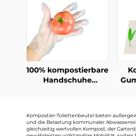
100% kompostierbare
K
Handschuhe
Gum
Biologisch abbaubar
Biol
& kompostierbar aus
& ko
PLA PBAT
PLA 
Kompostier-Toilettenbeutel bieten außergewö
Maisstärke-Material
und die Belastung kommunaler Abwasserrein
gleichzeitig wertvollen Kompost, der Gartenb
gewährleisten vollständige Mobilität, soda