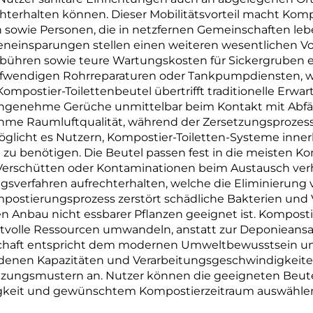
terhalten können. Dieser Mobilitätsvorteil macht Kompo
en sowie Personen, die in netzfernen Gemeinschaften le
neinsparungen stellen einen weiteren wesentlichen Vort
ren sowie teure Wartungskosten für Sickergruben elim
ufwendigen Rohrreparaturen oder Tankpumpdiensten, wa
mpostier-Toilettenbeutel übertrifft traditionelle Erwart
ngenehme Gerüche unmittelbar beim Kontakt mit Abfäll
me Raumluftqualität, während der Zersetzungsprozess 
rmöglicht es Nutzern, Kompostier-Toiletten-Systeme inn
ge zu benötigen. Die Beutel passen fest in die meisten 
 Verschütten oder Kontaminationen beim Austausch ver
ngsverfahren aufrechterhalten, welche die Eliminierung
ostierungsprozess zerstört schädliche Bakterien und V
den Anbau nicht essbarer Pflanzen geeignet ist. Kompost
wertvolle Ressourcen umwandeln, anstatt zur Deponie
tschaft entspricht dem modernen Umweltbewusstsein und 
edenen Kapazitäten und Verarbeitungsgeschwindigkeiten
zungsmustern an. Nutzer können die geeigneten Beutel
keit und gewünschtem Kompostierzeitraum auswählen