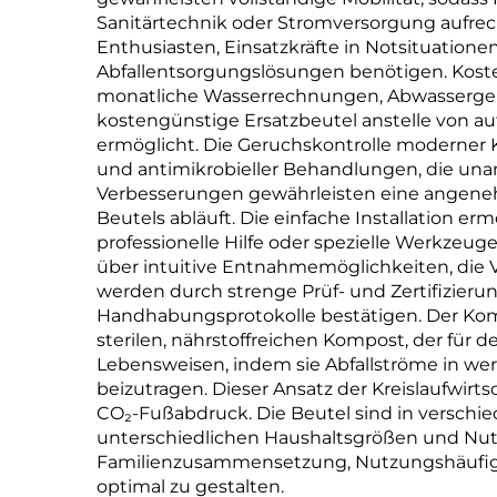
Sanitärtechnik oder Stromversorgung aufrech
Enthusiasten, Einsatzkräfte in Notsituation
Abfallentsorgungslösungen benötigen. Koste
monatliche Wasserrechnungen, Abwassergebüh
kostengünstige Ersatzbeutel anstelle von a
ermöglicht. Die Geruchskontrolle moderner Ko
und antimikrobieller Behandlungen, die una
Verbesserungen gewährleisten eine angeneh
Beutels abläuft. Die einfache Installation e
professionelle Hilfe oder spezielle Werkzeu
über intuitive Entnahmemöglichkeiten, die
werden durch strenge Prüf- und Zertifizieru
Handhabungsprotokolle bestätigen. Der Komp
sterilen, nährstoffreichen Kompost, der für 
Lebensweisen, indem sie Abfallströme in 
beizutragen. Dieser Ansatz der Kreislaufwir
CO₂-Fußabdruck. Die Beutel sind in verschi
unterschiedlichen Haushaltsgrößen und Nut
Familienzusammensetzung, Nutzungshäufig
optimal zu gestalten.