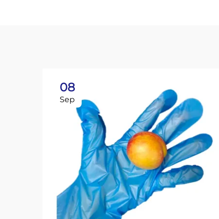
08
Sep