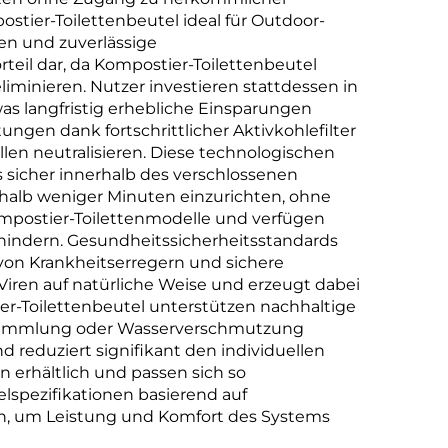
stier-Toilettenbeutel ideal für Outdoor-
ben und zuverlässige
eil dar, da Kompostier-Toilettenbeutel
inieren. Nutzer investieren stattdessen in
s langfristig erhebliche Einsparungen
ungen dank fortschrittlicher Aktivkohlefilter
en neutralisieren. Diese technologischen
sicher innerhalb des verschlossenen
erhalb weniger Minuten einzurichten, ohne
Kompostier-Toilettenmodelle und verfügen
hindern. Gesundheitssicherheitsstandards
 von Krankheitserregern und sichere
iren auf natürliche Weise und erzeugt dabei
ier-Toilettenbeutel unterstützen nachhaltige
ansammlung oder Wasserverschmutzung
reduziert signifikant den individuellen
 erhältlich und passen sich so
spezifikationen basierend auf
, um Leistung und Komfort des Systems