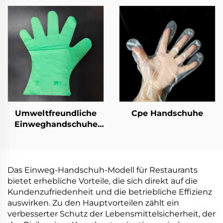
kompostierbar aus
kompostierbar aus
PLA PBAT Maisstärke-
PLA PBAT Maisstärke
Material
Material
Umweltfreundliche
Cpe Handschuhe
Einweghandschuhe
biologisch abbaubar &
kompostierbar aus
PLA PBAT Maisstärke
Material
Das Einweg-Handschuh-Modell für Restaurants
bietet erhebliche Vorteile, die sich direkt auf die
Kundenzufriedenheit und die betriebliche Effizienz
auswirken. Zu den Hauptvorteilen zählt ein
verbesserter Schutz der Lebensmittelsicherheit, der