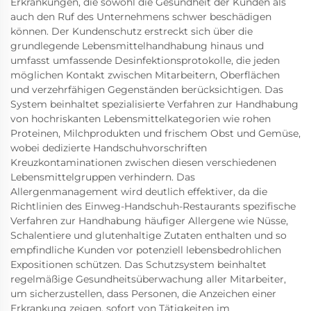
Erkrankungen, die sowohl die Gesundheit der Kunden als
auch den Ruf des Unternehmens schwer beschädigen
können. Der Kundenschutz erstreckt sich über die
grundlegende Lebensmittelhandhabung hinaus und
umfasst umfassende Desinfektionsprotokolle, die jeden
möglichen Kontakt zwischen Mitarbeitern, Oberflächen
und verzehrfähigen Gegenständen berücksichtigen. Das
System beinhaltet spezialisierte Verfahren zur Handhabung
von hochriskanten Lebensmittelkategorien wie rohen
Proteinen, Milchprodukten und frischem Obst und Gemüse,
wobei dedizierte Handschuhvorschriften
Kreuzkontaminationen zwischen diesen verschiedenen
Lebensmittelgruppen verhindern. Das
Allergenmanagement wird deutlich effektiver, da die
Richtlinien des Einweg-Handschuh-Restaurants spezifische
Verfahren zur Handhabung häufiger Allergene wie Nüsse,
Schalentiere und glutenhaltige Zutaten enthalten und so
empfindliche Kunden vor potenziell lebensbedrohlichen
Expositionen schützen. Das Schutzsystem beinhaltet
regelmäßige Gesundheitsüberwachung aller Mitarbeiter,
um sicherzustellen, dass Personen, die Anzeichen einer
Erkrankung zeigen, sofort von Tätigkeiten im