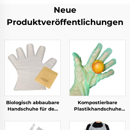
Neue
Produktveröffentlichungen
Biologisch abbaubare
Kompostierbare
Handschuhe für den
Plastikhandschuhe
Lebensmitteldienst,
Biologisch abbaubar &
kompostierbar aus
kompostierbar aus
PLA PBAT Maisstärke
PLA PBAT Maisstärke