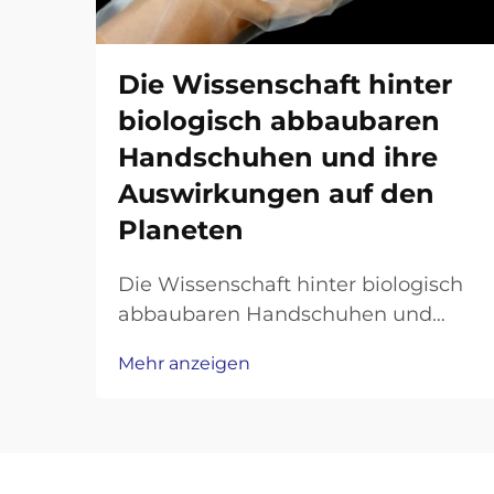
Die Wissenschaft hinter
biologisch abbaubaren
Handschuhen und ihre
Auswirkungen auf den
Planeten
Die Wissenschaft hinter biologisch
abbaubaren Handschuhen und
deren Auswirkungen auf den
Mehr anzeigen
Planeten Biologisch abbaubare
Handschuhe haben sich als
vielversprechende Lösung für die
Plastikmüllkrise herauskristallisiert,
doch ihre Wirksamkeit hängt von