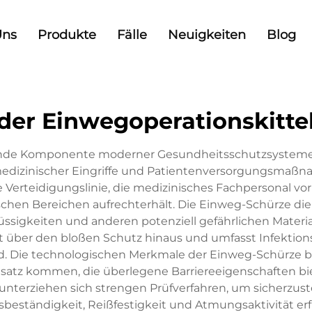
Uns
Produkte
Fälle
Neuigkeiten
Blog
der Einwegoperationskitte
ende Komponente moderner Gesundheitsschutzsysteme da
dizinischer Eingriffe und Patientenversorgungsmaßnah
e Verteidigungslinie, die medizinisches Fachpersonal 
schen Bereichen aufrechterhält. Die Einweg-Schürze dien
ssigkeiten und anderen potenziell gefährlichen Mater
t über den bloßen Schutz hinaus und umfasst Infektion
 Die technologischen Merkmale der Einweg-Schürze basie
 Einsatz kommen, die überlegene Barriereeigenschaften b
en unterziehen sich strengen Prüfverfahren, um sicherzus
beständigkeit, Reißfestigkeit und Atmungsaktivität erf