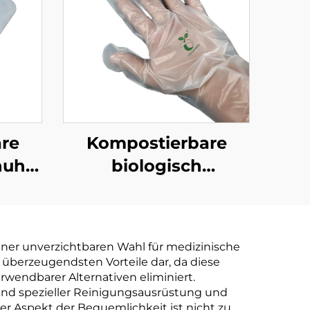
re
Kompostierbare
huhe
biologisch
aubar
abbaubare
r aus
Handschuhe
tärke
Biologisch abbaubar
einer unverzichtbaren Wahl für medizinische
& kompostierbar aus
 überzeugendsten Vorteile dar, da diese
PLA PBAT Maisstärke
wendbarer Alternativen eliminiert.
und spezieller Reinigungsausrüstung und
Material
er Aspekt der Bequemlichkeit ist nicht zu