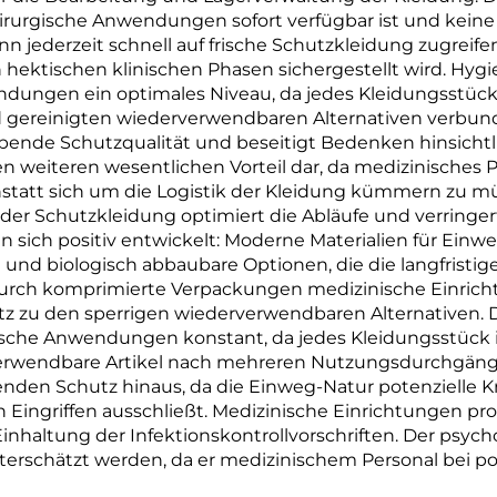
irurgische Anwendungen sofort verfügbar ist und keine 
nn jederzeit schnell auf frische Schutzkleidung zugreif
 in hektischen klinischen Phasen sichergestellt wird. H
dungen ein optimales Niveau, da jedes Kleidungsstück 
 gereinigten wiederverwendbaren Alternativen verbunden 
ibende Schutzqualität und beseitigt Bedenken hinsich
en weiteren wesentlichen Vorteil dar, da medizinisches Pe
tatt sich um die Logistik der Kleidung kümmern zu müs
r Schutzkleidung optimiert die Abläufe und verringert
 sich positiv entwickelt: Moderne Materialien für Ein
nd biologisch abbaubare Optionen, die die langfrist
da durch komprimierte Verpackungen medizinische Einri
 zu den sperrigen wiederverwendbaren Alternativen. Die
sche Anwendungen konstant, da jedes Kleidungsstück id
rwendbare Artikel nach mehreren Nutzungsdurchgängen
den Schutz hinaus, da die Einweg-Natur potenzielle 
Eingriffen ausschließt. Medizinische Einrichtungen prof
nhaltung der Infektionskontrollvorschriften. Der psych
erschätzt werden, da er medizinischem Personal bei pote