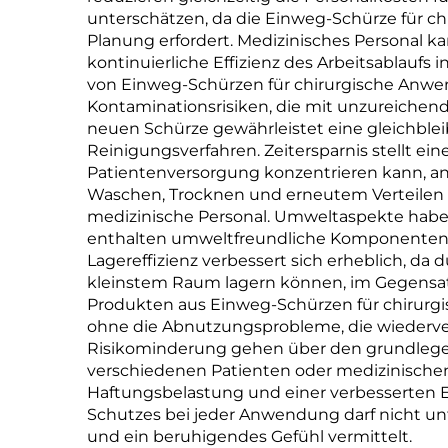
unterschätzen, da die Einweg-Schürze für ch
Planung erfordert. Medizinisches Personal ka
kontinuierliche Effizienz des Arbeitsablaufs
von Einweg-Schürzen für chirurgische Anwen
Kontaminationsrisiken, die mit unzureichend
neuen Schürze gewährleistet eine gleichble
Reinigungsverfahren. Zeitersparnis stellt ein
Patientenversorgung konzentrieren kann, ans
Waschen, Trocknen und erneutem Verteilen de
medizinische Personal. Umweltaspekte haben
enthalten umweltfreundliche Komponenten u
Lagereffizienz verbessert sich erheblich, 
kleinstem Raum lagern können, im Gegensatz
Produkten aus Einweg-Schürzen für chirurgi
ohne die Abnutzungsprobleme, die wiederve
Risikominderung gehen über den grundlegen
verschiedenen Patienten oder medizinischen 
Haftungsbelastung und einer verbesserten Ei
Schutzes bei jeder Anwendung darf nicht unt
und ein beruhigendes Gefühl vermittelt.