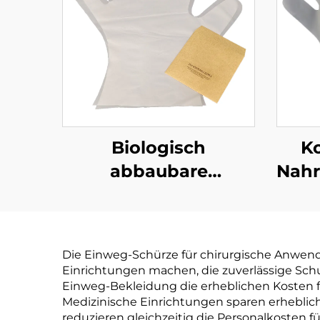
Biologisch
K
abbaubare
Nahr
Handschuhe für den
Biol
Lebensmitteldienst,
& ko
kompostierbar aus
PLA 
Die Einweg-Schürze für chirurgische Anwendun
PLA PBAT Maisstärke
Einrichtungen machen, die zuverlässige Schu
Material
Einweg-Bekleidung die erheblichen Kosten fü
Medizinische Einrichtungen sparen erheblic
reduzieren gleichzeitig die Personalkosten 