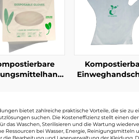
ompostierbare
Kompostierba
ungsmittelhandschuhe
Einweghandsc
ogisch abbaubar
Biologisch abb
mpostierbar aus
& kompostierba
PBAT Maisstärke
PLA PBAT Maiss
gen bietet zahlreiche praktische Vorteile, die sie zu 
Material
Material
tzlösungen suchen. Die Kosteneffizienz stellt einen der
r das Waschen, Sterilisieren und die Wartung wiederver
he Ressourcen bei Wasser, Energie, Reinigungsmitteln 
für die Bearbeitung und Lagerverwaltung der Kleidung. D