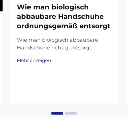
Wie man biologisch
abbaubare Handschuhe
ordnungsgemäß entsorgt
Wie man biologisch abbaubare
Handschuhe richtig entsorgt
Biologisch abbaubare Handschuhe
Mehr anzeigen
sind eine beliebte
umweltfreundliche Wahl, die
einmalig verwendet werden kann
und gleichzeitig natürlich abbaubar
ist. Aber ihre Umweltvorteile
funktionieren nur, wenn man sie
richtig entsorgt...