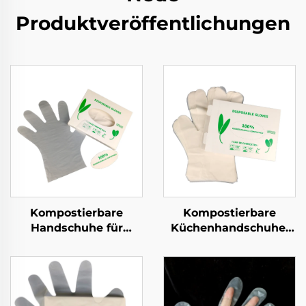
Produktveröffentlichungen
Kompostierbare
Kompostierbare
Handschuhe für
Küchenhandschuhe,
Lebensmittelzubereitung
biologisch abbaubar &
Biologisch abbaubar &
kompostierbar aus
Kompostierbar aus
PLA PBAT Maisstärke
PLA PBAT Maisstärke
Material
Material