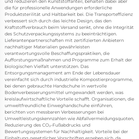
und reduzieren den Kunststoffanteil, behalten dabei aber
die für professionelle Anwendungen erforderliche
Produktsterilität und Haltbarkeit bei. Die Transporteffizienz
verbessert sich durch das leichte Design, das den
Kraftstoffverbrauch beim Versand senkt, ohne die Integrität
des Schutzverpackungssystems zu beeinträchtigen.
Lieferantenpartnerschaften mit zertifizierten Anbietern
nachhaltiger Materialien gewährleisten
verantwortungsvolle Beschaffungspraktiken, die
Aufforstungsmaßnahmen und Programme zum Erhalt der
biologischen Vielfalt unterstützen. Das
Entsorgungsmanagement am Ende der Lebensdauer
vereinfacht sich durch industrielle Kompostierprogramme,
bei denen gebrauchte Handschuhe in wertvolle
Bodenverbesserungsmittel umgewandelt werden, was
kreislaufwirtschaftliche Vorteile schafft. Organisationen, die
umweltfreundliche Einweghandschuhe einführen,
berichten von messbaren Verbesserungen bei
Umweltleistungskennzahlen wie Abfallvermeidungsquoten,
Reduzierung des CO₂-Fußabdrucks und
Bewertungssystemen für Nachhaltigkeit. Vorteile bei der
Einhaltung gesetzlicher Vorschriften ergeben sich, da