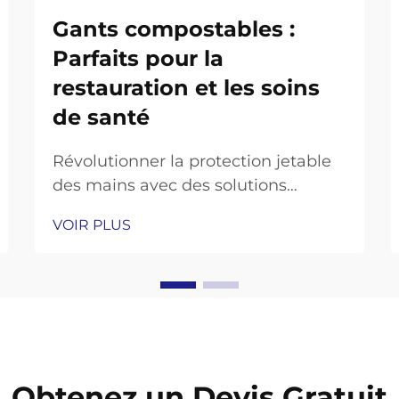
Gants compostables :
Parfaits pour la
restauration et les soins
de santé
Révolutionner la protection jetable
des mains avec des solutions
durables La prise de conscience
VOIR PLUS
croissante de l'environnement dans
les secteurs professionnels a suscité
un changement remarquable vers
des alternatives durables dans les
fournitures courantes. Les gants
compostables représentent une...
Obtenez un Devis Gratuit