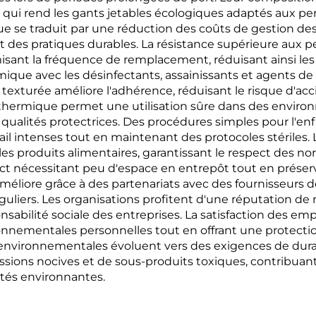
ce qui rend les gants jetables écologiques adaptés aux p
ue se traduit par une réduction des coûts de gestion des 
t des pratiques durables. La résistance supérieure aux pe
misant la fréquence de remplacement, réduisant ainsi l
ique avec les désinfectants, assainissants et agents de 
exturée améliore l'adhérence, réduisant le risque d'acc
lité thermique permet une utilisation sûre dans des envi
qualités protectrices. Des procédures simples pour l'enf
l intenses tout en maintenant des protocoles stériles. L
les produits alimentaires, garantissant le respect des n
nécessitant peu d'espace en entrepôt tout en préservant 
améliore grâce à des partenariats avec des fournisseurs 
éguliers. Les organisations profitent d'une réputation de
sabilité sociale des entreprises. La satisfaction des em
onnementales personnelles tout en offrant une protecti
nvironnementales évoluent vers des exigences de durabil
ions nocives et de sous-produits toxiques, contribuant à
tés environnantes.