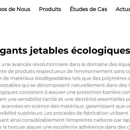
pos de Nous
Produits
Études de Cas
Actua
gants jetables écologique
t une avancée révolutionnaire dans le domaine des équip
te de produits respectueux de l'environnement sans co
r de matériaux biodégradables tels que des polymères d'
stables qui se décomposent naturellement dans des ins
logiques consistent à assurer une protection barrière co
nt une sensibilité tactile et une dextérité essentielles p
 avancées en science des matériaux, garantissant que c
lexibilité supérieurs. Les procédés de fabrication utilise
nt ainsi considérablement l'empreinte carbone par rappo
 de la texture assure une excellente adhérence dans de