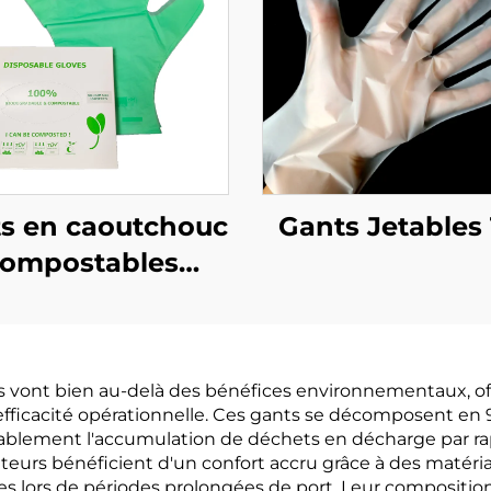
s en caoutchouc
Gants Jetables
ompostables
dégradables et
mpostables en
PBAT amidon de
 vont bien au-delà des bénéfices environnementaux, off
maïs
l'efficacité opérationnelle. Ces gants se décomposent en 
blement l'accumulation de déchets en décharge par rap
ateurs bénéficient d'un confort accru grâce à des matér
ées lors de périodes prolongées de port. Leur composition