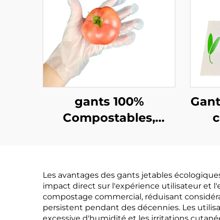
gants 100%
Gant
Compostables,
c
Biodégradables et
bio
Compostables en
co
PLA PBAT Amidon
PLA 
Les avantages des gants jetables écologiques
de Maïs
impact direct sur l'expérience utilisateur et 
compostage commercial, réduisant considéra
persistent pendant des décennies. Les utilis
excessive d'humidité et les irritations cutan