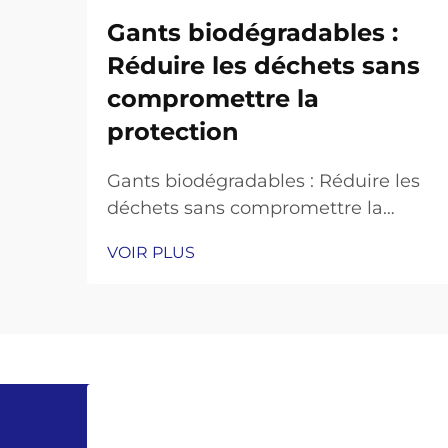
Gants biodégradables :
Réduire les déchets sans
compromettre la
protection
Gants biodégradables : Réduire les
déchets sans compromettre la
protection Dans des secteurs allant
VOIR PLUS
de la santé aux services
alimentaires, les gants à usage
unique sont essentiels pour
l'hygiène et la sécurité. Cependant,
les gants traditionnels fabriqués en
plastiques non biodégradables
comme le ...