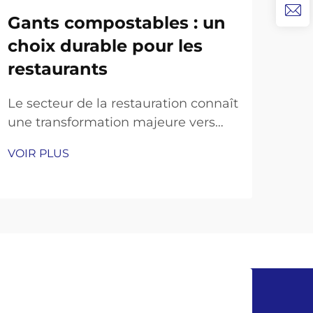
Gants compostables : un
Le
choix durable pour les
tr
restaurants
éc
ré
Le secteur de la restauration connaît
une transformation majeure vers
L'i
des pratiques durables, les
mat
VOIR PLUS
restaurants recherchant de plus en
une
VOI
plus des alternatives écologiques
ent
aux articles jetables traditionnels.
Parm
Parmi les changements les plus
figu
significatifs figure l'adoption de
tran
gants compostables.
nom
sect
ques