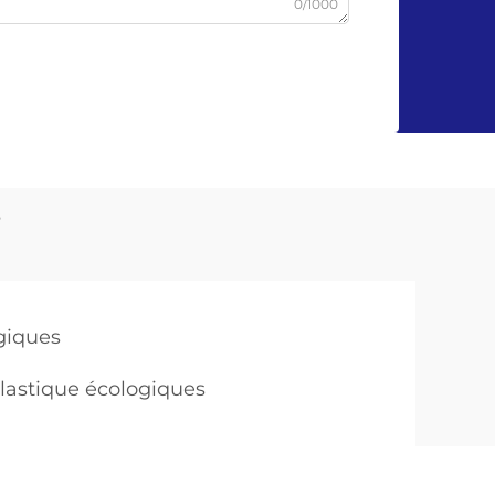
0/1000
s
ogiques
lastique écologiques