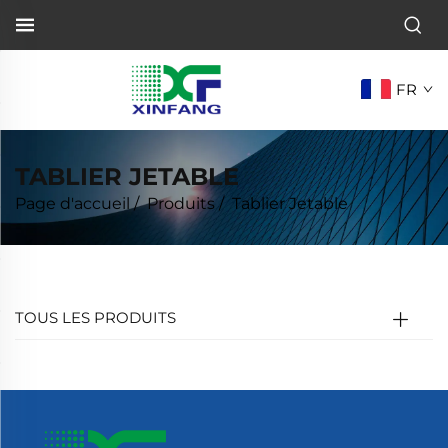
FR
TABLIER JETABLE
Page d'accueil
/
Produits
/
Tablier Jetable
TOUS LES PRODUITS