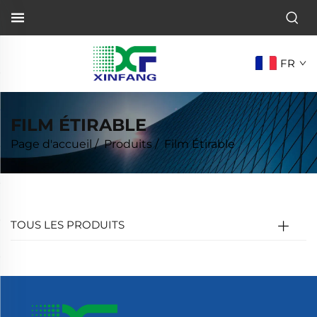
FR
FILM ÉTIRABLE
Page d'accueil
/
Produits
/
Film Étirable
TOUS LES PRODUITS