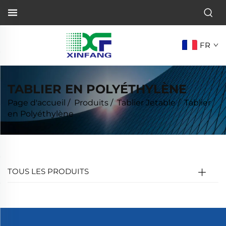
FR
TABLIER EN POLYÉTHYLÈNE
Page d'accueil
/
Produits
/
Tablier Jetable
/
Tablier
en Polyéthylène
TOUS LES PRODUITS