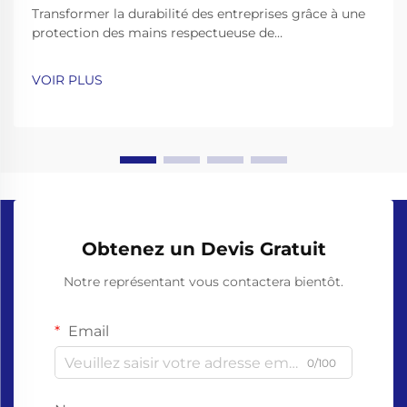
Transformer la durabilité des entreprises grâce à une
protection des mains respectueuse de
l'environnement. Dans le contexte actuel, marqué par
une prise de conscience environnementale croissante,
VOIR PLUS
le passage à des pratiques opérationnelles durables
n'est plus seulement une tendance – c'est une
nécessité. Parmi les vari...
Obtenez un Devis Gratuit
Notre représentant vous contactera bientôt.
Email
0/100