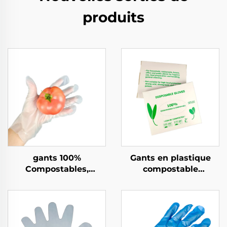
produits
gants 100%
Gants en plastique
Compostables,
compostable
Biodégradables et
biodégradable et
Compostables en PLA
compostable en PLA
PBAT Amidon de Maïs
PBAT amidon de maïs