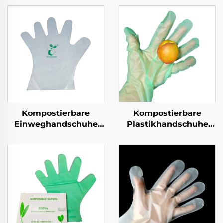
Kompostierbare
Kompostierbare
Einweghandschuhe
Plastikhandschuhe
Biologisch abbaubar &
Biologisch abbaubar &
kompostierbar aus
kompostierbar aus
PLA PBAT Maisstärke
PLA PBAT Maisstärke
Material
Material