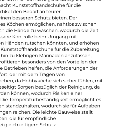
 macht Kunststoffhandschuhe für die
tikel den Bedarf an teurer
 einen besseren Schutz bieten. Der
n es Köchen ermöglichen, nahtlos zwischen
h die Hände zu waschen, wodurch die Zeit
bessere Kontrolle beim Umgang mit
ßen Händen rutschen könnten, und erhöhen
, da Kunststoffhandschuhe für die Zubereitung
s hin zu klebrigen Marinaden anzufassen,
ofitieren besonders von den Vorteilen der
ie Betrieben helfen, die Anforderungen der
ort, der mit dem Tragen von
ochen, da Hobbyköche sich sicher fühlen, mit
eitigt Sorgen bezüglich der Reinigung, da
rden können, wodurch Risiken einer
 Die Temperaturbeständigkeit ermöglicht es
en standzuhalten, wodurch sie für Aufgaben
gen reichen. Die leichte Bauweise stellt
en, die für empfindliche
ei gleichzeitigem Schutz.