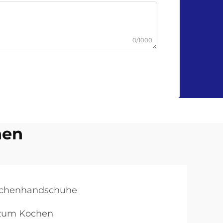
0/1000
hen
chenhandschuhe
zum Kochen