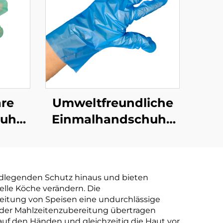
re
Umweltfreundliche
huhe
Einmalhandschuhe
aubar
Biologisch abbaubar
r aus
& kompostierbar aus
tärke
PLA PBAT Maisstärke
ndlegenden Schutz hinaus und bieten
Material
elle Köche verändern. Die
reitung von Speisen eine undurchlässige
d der Mahlzeitenzubereitung übertragen
auf den Händen und gleichzeitig die Haut vor