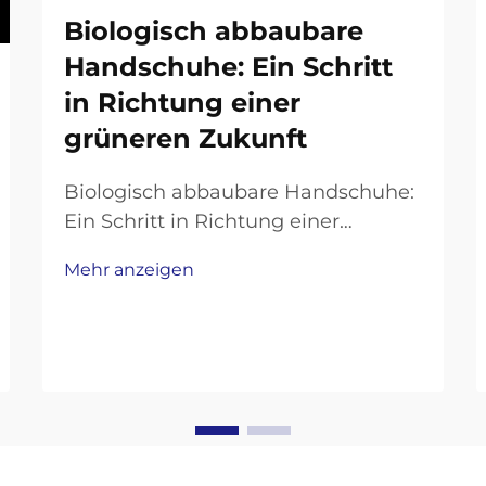
Biologisch abbaubare
Handschuhe: Ein Schritt
in Richtung einer
grüneren Zukunft
Biologisch abbaubare Handschuhe:
Ein Schritt in Richtung einer
grüneren Zukunft In einer Welt, die
Mehr anzeigen
sich mit Plastikverschmutzung
befaßt, ist es wichtiger denn je,
umweltfreundliche Alternativen zu
Alltagsprodukten zu finden.
Einweghandschuhe, weit verbreitet
im Gesundheitswesen, im
Lebensmittelwesen,...