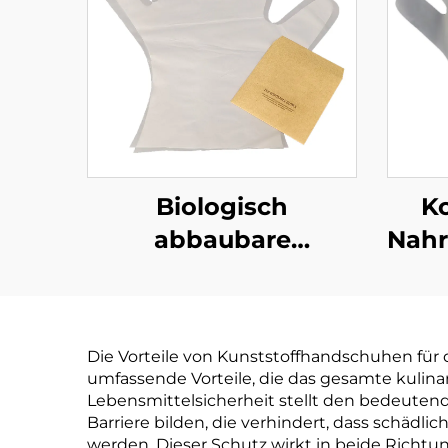
Biologisch
K
abbaubare
Nahr
Handschuhe für den
Biol
Lebensmitteldienst,
& ko
kompostierbar aus
PLA 
Die Vorteile von Kunststoffhandschuhen für
PLA PBAT Maisstärke
umfassende Vorteile, die das gesamte kulinar
Material
Lebensmittelsicherheit stellt den bedeutend
Barriere bilden, die verhindert, dass schäd
werden. Dieser Schutz wirkt in beide Richtu