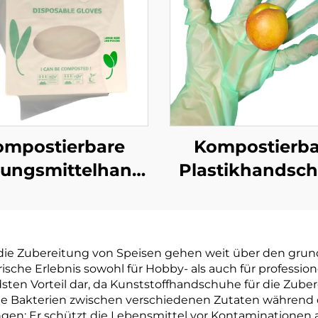
ompostierbare
Kompostierba
ungsmittelhandschuhe
Plastikhandsc
ogisch abbaubar
Biologisch abb
mpostierbar aus
& kompostierba
PBAT Maisstärke
PLA PBAT Maiss
 die Zubereitung von Speisen gehen weit über den gru
Material
Material
ische Erlebnis sowohl für Hobby- als auch für profession
sten Vorteil dar, da Kunststoffhandschuhe für die Zube
liche Bakterien zwischen verschiedenen Zutaten währen
ngen: Er schützt die Lebensmittel vor Kontaminationen 