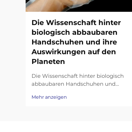
Die Wissenschaft hinter
biologisch abbaubaren
Handschuhen und ihre
Auswirkungen auf den
Planeten
Die Wissenschaft hinter biologisch
abbaubaren Handschuhen und
deren Auswirkungen auf den
Mehr anzeigen
Planeten Biologisch abbaubare
Handschuhe haben sich als
vielversprechende Lösung für die
Plastikmüllkrise herauskristallisiert,
doch ihre Wirksamkeit hängt von