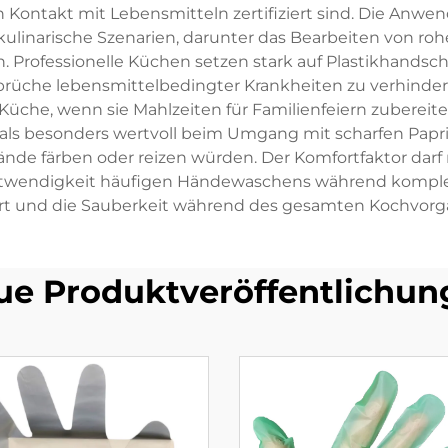
 Kontakt mit Lebensmitteln zertifiziert sind. Die Anw
 kulinarische Szenarien, darunter das Bearbeiten von r
 Professionelle Küchen setzen stark auf Plastikhandsc
sbrüche lebensmittelbedingter Krankheiten zu verhi
üche, wenn sie Mahlzeiten für Familienfeiern zubereite
 als besonders wertvoll beim Umgang mit scharfen Papri
Hände färben oder reizen würden. Der Komfortfaktor darf
Notwendigkeit häufigen Händewaschens während komple
rt und die Sauberkeit während des gesamten Kochvorga
ue Produktveröffentlichun