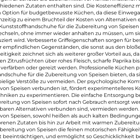
schiedenen Zutaten enthalten sind. Die Kosteneffizienz
n Option für budgetbewusste Küchen, da diese Einwegar
hzeitig zu einem Bruchteil der Kosten von Alternativen
a Kunststoffhandschuhe für die Zubereitung von Speise
chseln, ohne immer wieder anhalten zu müssen, um sic
uziert wird. Verbesserte Griffeigenschaften sorgen für 
er empfindlichen Gegenständen, die sonst aus den blo
lseitigkeit zeichnet sich als weiterer großer Vorteil aus
en Zitrusfrüchten über rohes Fleisch, scharfe Paprika bi
erfärben oder gereizt werden. Professionelle Küchen pr
handschuhe für die Zubereitung von Speisen bieten, da s
ielige Verstöße zu vermeiden. Der psychologische Komf
on Speisen verbunden ist, fördert experimentelleres K
iken zu experimentieren. Die einfache Entsorgung bes
reitung von Speisen sofort nach Gebrauch entsorgt we
baren Alternativen verbunden sind, vermieden werden.
von Speisen, sowohl heißen als auch kalten Bedingung
renen Zutaten bis hin zur Arbeit mit warmen Zubereitun
ubereitung von Speisen die feinen motorischen Fähigkeit
ht beeinträchtigen, und ermöglicht so Geschicklichkeit b