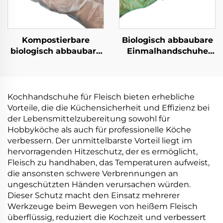
Kompostierbare
Biologisch abbaubare
biologisch abbaubare
Einmalhandschuhe
Handschuhe
Biologisch abbaubar &
Biologisch abbaubar &
kompostierbar aus
kompostierbar aus
PLA PBAT Maisstärke
PLA PBAT Maisstärke
Material
Kochhandschuhe für Fleisch bieten erhebliche
Material
Vorteile, die die Küchensicherheit und Effizienz bei
der Lebensmittelzubereitung sowohl für
Hobbyköche als auch für professionelle Köche
verbessern. Der unmittelbarste Vorteil liegt im
hervorragenden Hitzeschutz, der es ermöglicht,
Fleisch zu handhaben, das Temperaturen aufweist,
die ansonsten schwere Verbrennungen an
ungeschützten Händen verursachen würden.
Dieser Schutz macht den Einsatz mehrerer
Werkzeuge beim Bewegen von heißem Fleisch
überflüssig, reduziert die Kochzeit und verbessert