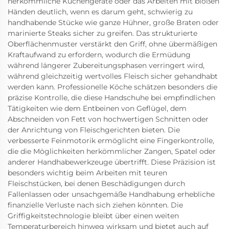
herkömmliche Küchengeräte oder das Arbeiten mit bloßen
Händen deutlich, wenn es darum geht, schwierig zu
handhabende Stücke wie ganze Hühner, große Braten oder
marinierte Steaks sicher zu greifen. Das strukturierte
Oberflächenmuster verstärkt den Griff, ohne übermäßigen
Kraftaufwand zu erfordern, wodurch die Ermüdung
während längerer Zubereitungsphasen verringert wird,
während gleichzeitig wertvolles Fleisch sicher gehandhabt
werden kann. Professionelle Köche schätzen besonders die
präzise Kontrolle, die diese Handschuhe bei empfindlichen
Tätigkeiten wie dem Entbeinen von Geflügel, dem
Abschneiden von Fett von hochwertigen Schnitten oder
der Anrichtung von Fleischgerichten bieten. Die
verbesserte Feinmotorik ermöglicht eine Fingerkontrolle,
die die Möglichkeiten herkömmlicher Zangen, Spatel oder
anderer Handhabewerkzeuge übertrifft. Diese Präzision ist
besonders wichtig beim Arbeiten mit teuren
Fleischstücken, bei denen Beschädigungen durch
Fallenlassen oder unsachgemäße Handhabung erhebliche
finanzielle Verluste nach sich ziehen könnten. Die
Griffigkeitstechnologie bleibt über einen weiten
Temperaturbereich hinweg wirksam und bietet auch auf