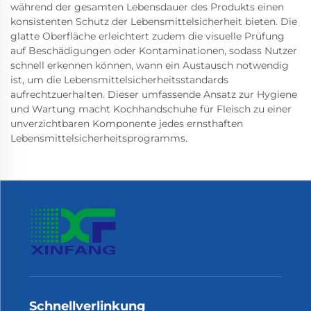
während der gesamten Lebensdauer des Produkts einen
konsistenten Schutz der Lebensmittelsicherheit bieten. Die
glatte Oberfläche erleichtert zudem die visuelle Prüfung
auf Beschädigungen oder Kontaminationen, sodass Nutzer
schnell erkennen können, wann ein Austausch notwendig
ist, um die Lebensmittelsicherheitsstandards
aufrechtzuerhalten. Dieser umfassende Ansatz zur Hygiene
und Wartung macht Kochhandschuhe für Fleisch zu einer
unverzichtbaren Komponente jedes ernsthaften
Lebensmittelsicherheitsprogramms.
Schnellverlinkung