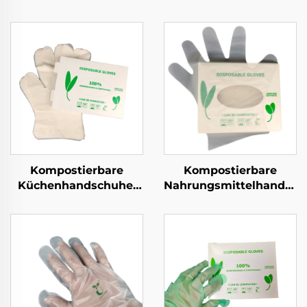
Kompostierbare
Kompostierbare
Küchenhandschuhe,
Nahrungsmittelhandsch
biologisch abbaubar &
Biologisch abbaubar &
kompostierbar aus
kompostierbar aus
PLA PBAT Maisstärke
PLA PBAT Maisstärke
Material
Material