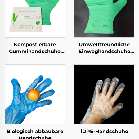
Kompostierbare
Umweltfreundliche
Gummihandschuhe
Einweghandschuhe
Biologisch abbaubar &
biologisch abbaubar &
kompostierbar aus
kompostierbar aus
PLA PBAT Maisstärke
PLA PBAT Maisstärke
Material
Material
Biologisch abbaubare
lDPE-Handschuhe
Handschuhe