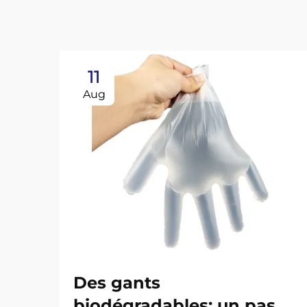
11
Aug
Des gants
biodégradables: un pas