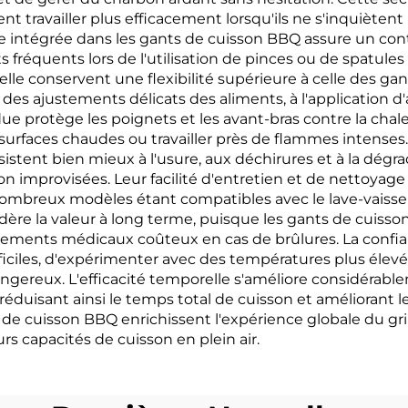
vent travailler plus efficacement lorsqu'ils ne s'inquièt
se intégrée dans les gants de cuisson BBQ assure un cont
nts fréquents lors de l'utilisation de pinces ou de spatule
le conservent une flexibilité supérieure à celle des gan
des ajustements délicats des aliments, à l'application 
e protège les poignets et les avant-bras contre la chal
surfaces chaudes ou travailler près de flammes intenses.
istent bien mieux à l'usure, aux déchirures et à la dégra
improvisées. Leur facilité d'entretien et de nettoyage 
 nombreux modèles étant compatibles avec le lave-vaissell
re la valeur à long terme, puisque les gants de cuisso
aitements médicaux coûteux en cas de brûlures. La conf
fficiles, d'expérimenter avec des températures plus élevé
ereux. L'efficacité temporelle s'améliore considérableme
 réduisant ainsi le temps total de cuisson et améliorant l
 de cuisson BBQ enrichissent l'expérience globale du gri
rs capacités de cuisson en plein air.