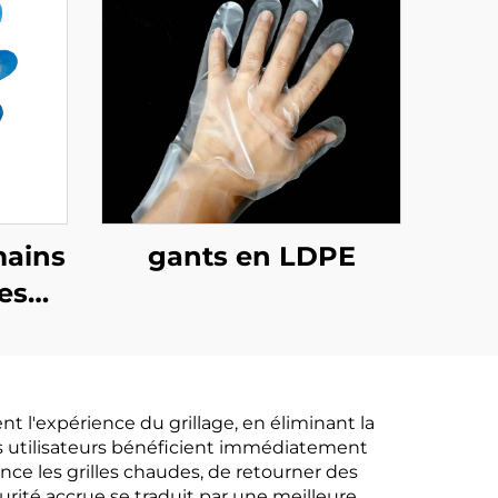
mains
gants en LDPE
es
s et
 en
on de
 l'expérience du grillage, en éliminant la
Les utilisateurs bénéficient immédiatement
ce les grilles chaudes, de retourner des
urité accrue se traduit par une meilleure