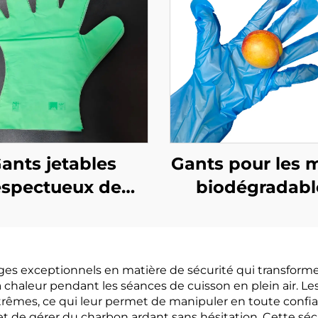
ants jetables
Gants pour les 
espectueux de
biodégradabl
environnement
biodégradable
dégradables et
compostables
mpostables en
PLA PBAT amid
es exceptionnels en matière de sécurité qui transforment
PBAT amidon de
maïs
 la chaleur pendant les séances de cuisson en plein air. 
maïs
rêmes, ce qui leur permet de manipuler en toute confian
t de gérer du charbon ardant sans hésitation. Cette séc