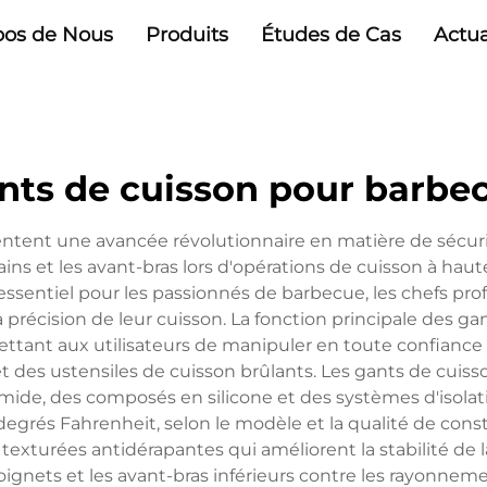
pos de Nous
Produits
Études de Cas
Actua
nts de cuisson pour barbe
ntent une avancée révolutionnaire en matière de sécuri
s et les avant-bras lors d'opérations de cuisson à hau
sentiel pour les passionnés de barbecue, les chefs profes
 précision de leur cuisson. La fonction principale des ga
ettant aux utilisateurs de manipuler en toute confiance 
et des ustensiles de cuisson brûlants. Les gants de cui
amide, des composés en silicone et des systèmes d'isolat
grés Fahrenheit, selon le modèle et la qualité de const
 texturées antidérapantes qui améliorent la stabilité de 
oignets et les avant-bras inférieurs contre les rayonnem