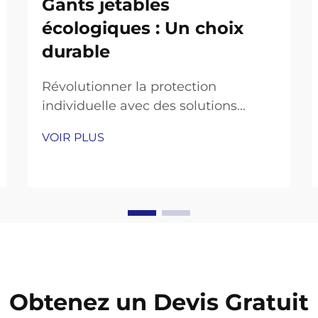
Gants jetables
écologiques : Un choix
durable
Révolutionner la protection
individuelle avec des solutions
durables. La demande mondiale de
VOIR PLUS
gants jetables a fortement
augmenté ces dernières années,
plaçant les préoccupations
environnementales au premier plan
des discussions sectorielles. Alors
que les entreprises et les particuliers
cherchent des moyens...
Obtenez un Devis Gratuit