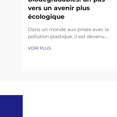
vers un avenir plus
écologique
Dans un monde aux prises avec la
pollution plastique, il est devenu
plus important que jamais de
VOIR PLUS
trouver des alternatives écologiques
aux produits du quotidien. Gants à
usage unique, largement utilisés
dans les soins de santé, la
restauration,...