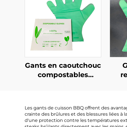
Gants en caoutchouc
G
compostables
r
biodégradables et
l'
compostables en
bio
PLA PBAT amidon de
co
Les gants de cuisson BBQ offrent des avantag
maïs
PLA 
crainte des brûlures et des blessures liées à
d'une protection contre les températures ext
steaks brûlants directement avec les mains, e