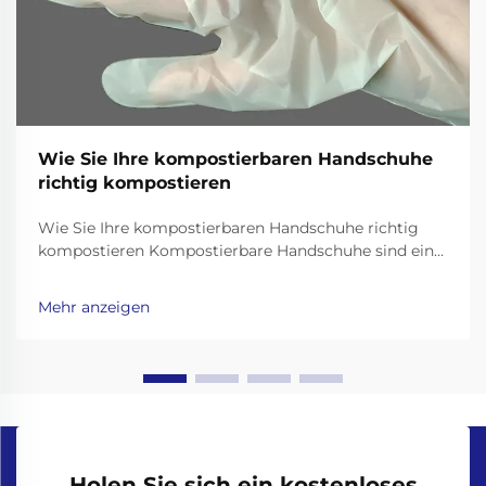
Wie Sie Ihre kompostierbaren Handschuhe
richtig kompostieren
Wie Sie Ihre kompostierbaren Handschuhe richtig
kompostieren Kompostierbare Handschuhe sind eine
nachhaltige Alternative zu Einweg-
Plastikhandschuhen und wurden entwickelt, um sich
Mehr anzeigen
auf natürliche Weise in nährstoffreichen Boden
umzuwandeln. Damit sie jedoch ordnungsgemäß
abgebaut werden, ist es wichtig, dass sie gemeinsam
mit anderen organischen Abfällen kompostiert
werden...
Holen Sie sich ein kostenloses