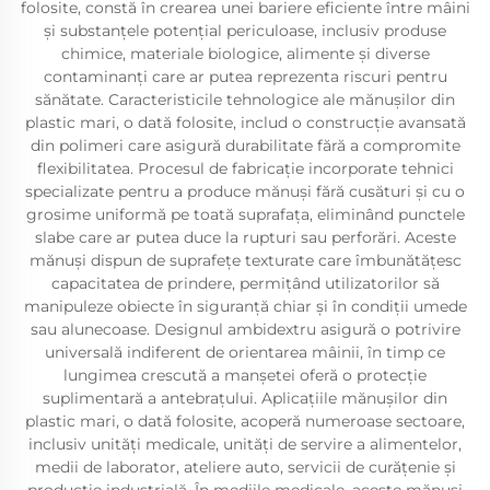
folosite, constă în crearea unei bariere eficiente între mâini
și substanțele potențial periculoase, inclusiv produse
chimice, materiale biologice, alimente și diverse
contaminanți care ar putea reprezenta riscuri pentru
sănătate. Caracteristicile tehnologice ale mănușilor din
plastic mari, o dată folosite, includ o construcție avansată
din polimeri care asigură durabilitate fără a compromite
flexibilitatea. Procesul de fabricație incorporate tehnici
specializate pentru a produce mănuși fără cusături și cu o
grosime uniformă pe toată suprafața, eliminând punctele
slabe care ar putea duce la rupturi sau perforări. Aceste
mănuși dispun de suprafețe texturate care îmbunătățesc
capacitatea de prindere, permițând utilizatorilor să
manipuleze obiecte în siguranță chiar și în condiții umede
sau alunecoase. Designul ambidextru asigură o potrivire
universală indiferent de orientarea mâinii, în timp ce
lungimea crescută a manșetei oferă o protecție
suplimentară a antebrațului. Aplicațiile mănușilor din
plastic mari, o dată folosite, acoperă numeroase sectoare,
inclusiv unități medicale, unități de servire a alimentelor,
medii de laborator, ateliere auto, servicii de curățenie și