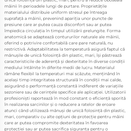
unică folosință din plastic, mari, pentru a reduce oboseala
mâinii în perioadele lungi de purtare. Proprietățile
materialului distribuie uniform stresul pe întreaga
suprafață a mâinii, prevenind apariția unor puncte de
presiune care ar putea cauza disconfort sau ar putea
împiedica circulația în timpul utilizării prelungite. Forma
anatomică se adaptează contururilor naturale ale mâinii,
oferind o potrivire confortabilă care pare naturală, nu
restrictivă. Adaptabilitatea la temperatură asigură faptul că
mănușile de unică folosință din plastic, mari, își păstrează
caracteristicile de aderență și dexteritate în diverse condiții
mediului întâlnite în diferite medii de lucru. Materialul
rămâne flexibil la temperaturi mai scăzute, menținând în
același timp integritatea structurală în condiții mai calde,
asigurând o performanță constantă indiferent de variațiile
sezoniere sau de cerințele specifice ale aplicației. Utilizatorii
profesioniști raportează în mod constant o eficiență sporită
în realizarea sarcinilor și o reducere a ratelor de eroare
atunci când utilizează mănuși de unică folosință din plastic,
mari, comparativ cu alte opțiuni de protecție pentru mâini
care ar putea compromite dexteritatea în favoarea
protecției sau ar putea sacrifica siguranța pentru o