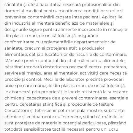
sănătății și oferă fiabilitatea necesară profesionalilor din
domeniul medical pentru menținerea condițiilor sterile și
prevenirea contaminării croșate între pacienți. Aplicațiile
din industria alimentară beneficiază de materialele și
designurile sigure pentru alimente incorporate în mănușile
din plastic mari, de unică folosință, asigurând
conformitatea cu reglementările departamentelor de
sănătate, precum și protejarea atât a produselor
alimentare, cât și a lucrătorilor de riscurile de contaminare.
Mănușile previn contactul direct al mâinilor cu alimentele,
păstrând totodată dexteritatea necesară pentru prepararea,
servirea și manipularea alimentelor, activități care necesită
precizie și control. Mediile de laborator prezintă provocări
unice pe care mănușile din plastic mari, de unică folosință,
le abordează prin proprietățile lor de rezistență la substanțe
chimice și capacitatea de a preveni contaminarea, esențiale
pentru cercetarea științifică și procedurile de testare.
Cercetătorii și tehnicienii pot manipula mostre, substanțe
chimice și echipamente cu încredere, știind că mâinile lor
sunt protejate de materiale potențial periculoase, păstrând
totodată sensibilitatea tactilă necesară pentru un lucru