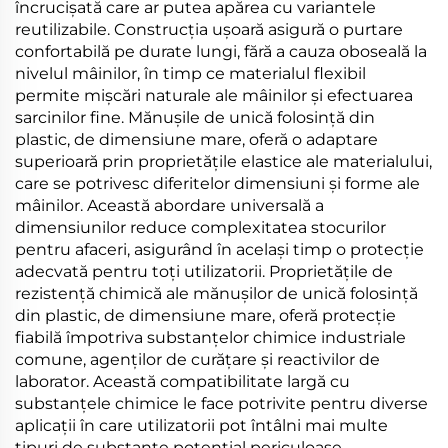
încrucișată care ar putea apărea cu variantele
reutilizabile. Construcția ușoară asigură o purtare
confortabilă pe durate lungi, fără a cauza oboseală la
nivelul mâinilor, în timp ce materialul flexibil
permite mișcări naturale ale mâinilor și efectuarea
sarcinilor fine. Mănușile de unică folosință din
plastic, de dimensiune mare, oferă o adaptare
superioară prin proprietățile elastice ale materialului,
care se potrivesc diferitelor dimensiuni și forme ale
mâinilor. Această abordare universală a
dimensiunilor reduce complexitatea stocurilor
pentru afaceri, asigurând în același timp o protecție
adecvată pentru toți utilizatorii. Proprietățile de
rezistență chimică ale mănușilor de unică folosință
din plastic, de dimensiune mare, oferă protecție
fiabilă împotriva substanțelor chimice industriale
comune, agenților de curățare și reactivilor de
laborator. Această compatibilitate largă cu
substanțele chimice le face potrivite pentru diverse
aplicații în care utilizatorii pot întâlni mai multe
tipuri de substanțe potențial periculoase.