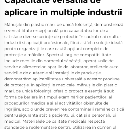
Capacitate versatilă de
aplicare în multiple industrii
Mănușile din plastic mari, de unică folosință, demonstrează
o versatilitate excepțională prin capacitatea lor de a
satisface diverse cerințe de protecție în cadrul mai multor
industrii și aplicații profesionale, fiind astfel o soluție ideală
pentru organizațiile care caută opțiuni complete de
protecție a mâinilor. Spectrul larg de compatibilitate
include mediile din domeniul sănătății, operațiunile de
servire a alimentelor, spațiile de laborator, atelierele auto,
serviciile de curățenie și instalațiile de producție,
demonstrând aplicabilitatea universală a acestor produse
de protecție. În aplicațiile medicale, mănușile din plastic
mari, de unică folosință, oferă o protecție esențială sub
formă de barieră în timpul examinărilor pacienților, al
procedurilor medicale și al activităților obișnuite de
îngrijire, acolo unde prevenirea contaminării rămâne critică
pentru siguranța atât a pacientului, cât și a personalului
medical. Materialele de calitate medicală respectă
standardele reglementare pentru utilizarea în domeniul