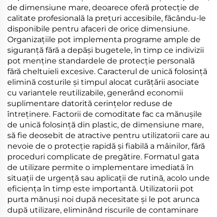
de dimensiune mare, deoarece oferă protecție de
calitate profesională la prețuri accesibile, făcându-le
disponibile pentru afaceri de orice dimensiune.
Organizațiile pot implementa programe ample de
siguranță fără a depăși bugetele, în timp ce indivizii
pot menține standardele de protecție personală
fără cheltuieli excesive. Caracterul de unică folosință
elimină costurile și timpul alocat curățării asociate
cu variantele reutilizabile, generând economii
suplimentare datorită cerințelor reduse de
întreținere. Factorii de comoditate fac ca mănușile
de unică folosință din plastic, de dimensiune mare,
să fie deosebit de atractive pentru utilizatorii care au
nevoie de o protecție rapidă și fiabilă a mâinilor, fără
proceduri complicate de pregătire. Formatul gata
de utilizare permite o implementare imediată în
situații de urgență sau aplicații de rutină, acolo unde
eficiența în timp este importantă. Utilizatorii pot
purta mănuși noi după necesitate și le pot arunca
după utilizare, eliminând riscurile de contaminare