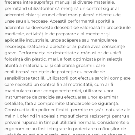
frecarea între suprafața mănușii și diverse materiale,
permițând utilizatorilor să mențină un control sigur al
aderentei chiar și atunci când manipulează obiecte ude,
unse sau alunecoase. Această performanță sporită a
aderentei se dovedește deosebit de valoroasă în procedurile
medicale, activitățile de preparare a alimentelor și
aplicațiile industriale, unde scăparea sau manipularea
necorespunzătoare a obiectelor ar putea avea consecințe
grave. Performanța de dexteritate a mănușilor de unică
folosință din plastic, mari, a fost optimizată prin selecția
atentă a materialului și calibrarea grosimii, care
echilibrează cerințele de protecție cu nevoile de
sensibilitate tactilă. Utilizatorii pot efectua sarcini complexe
care necesită un control fin al motricității, cum ar fi
manipularea unor componente mici, utilizarea unor
instrumente de precizie sau efectuarea unor examinări
detaliate, fără a compromite standardele de siguranță.
Construcția din polimer flexibil permite mișcări naturale ale
mâinii, oferind în același timp suficientă rezistență pentru a
preveni ruperea în timpul utilizării normale. Considerentele
ergonomice au fost integrate în proiectarea mănușilor de