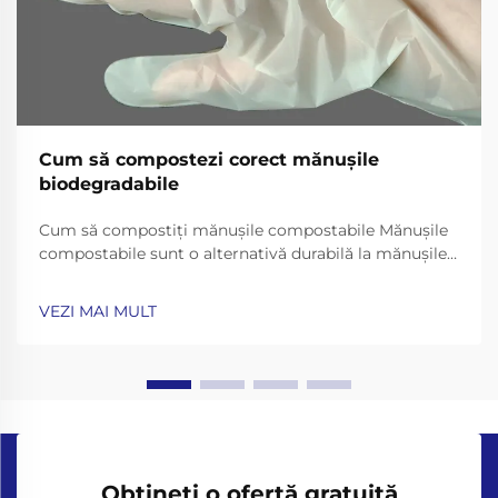
Cum să compostezi corect mănușile
biodegradabile
Cum să compostiţi mănuşile compostabile Mănuşile
compostabile sunt o alternativă durabilă la mănuşile
de plastic de unică folosinţă, concepute să se
descompună în mod natural în sol bogat în nutrienţi.
VEZI MAI MULT
Dar pentru a se asigura că se descompun în mod
corespunzător, este esenţial să co...
Obțineți o ofertă gratuită