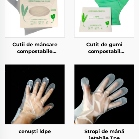
Cutii de mâncare
Cutit de gumi
compostabile
compostabil
Biodegradabile și
Biodegradabil și
Compostabile din
composta bil din
material PLA PBAT
materiale PLA PBAT
amilorf
amiloză
cenuști ldpe
Stropi de mână
jetabile Tpe