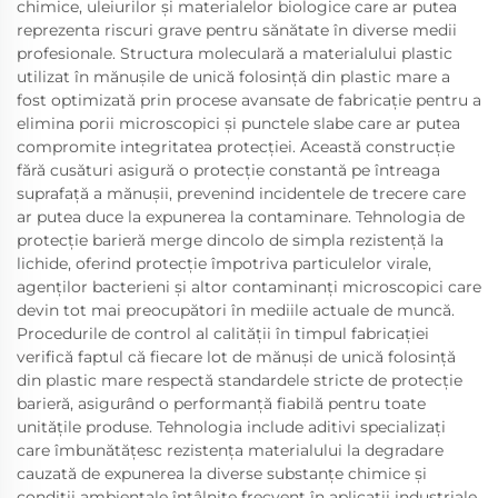
chimice, uleiurilor și materialelor biologice care ar putea
reprezenta riscuri grave pentru sănătate în diverse medii
profesionale. Structura moleculară a materialului plastic
utilizat în mănușile de unică folosință din plastic mare a
fost optimizată prin procese avansate de fabricație pentru a
elimina porii microscopici și punctele slabe care ar putea
compromite integritatea protecției. Această construcție
fără cusături asigură o protecție constantă pe întreaga
suprafață a mănușii, prevenind incidentele de trecere care
ar putea duce la expunerea la contaminare. Tehnologia de
protecție barieră merge dincolo de simpla rezistență la
lichide, oferind protecție împotriva particulelor virale,
agenților bacterieni și altor contaminanți microscopici care
devin tot mai preocupători în mediile actuale de muncă.
Procedurile de control al calității în timpul fabricației
verifică faptul că fiecare lot de mănuși de unică folosință
din plastic mare respectă standardele stricte de protecție
barieră, asigurând o performanță fiabilă pentru toate
unitățile produse. Tehnologia include aditivi specializați
care îmbunătățesc rezistența materialului la degradare
cauzată de expunerea la diverse substanțe chimice și
condiții ambientale întâlnite frecvent în aplicații industriale,